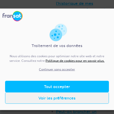
l’historique de mes
commandes et factures ?
Les fonctions avancées de mon
équipement FRANSAT
J’ai perdu mon code PIN
Comment m’assurer que
mes enfants n’ont pas
Traitement de vos données
accès à des programmes
qui ne sont pas de leur
Nous utilisons des cookies pour optimiser notre site web et notre
âge ?
service. Consultez notre
Politique de cookies pour en savoir plus.
Comment recevoir un
Continuer sans accepter
programme en qualité 4K
avec un module TV ?
Comment et pourquoi
Tout accepter
mettre à jour des Modules
Voir les préférences
TV CI+ 1.3 de dernière
génération ?
Peut-on brancher un