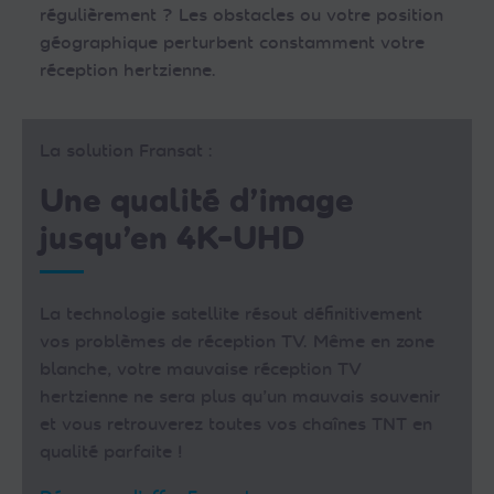
régulièrement ? Les obstacles ou votre position
géographique perturbent constamment votre
réception hertzienne.
La solution Fransat :
Une qualité d’image
jusqu’en 4K-UHD
La technologie satellite résout définitivement
vos problèmes de réception TV. Même en zone
blanche, votre mauvaise réception TV
hertzienne ne sera plus qu’un mauvais souvenir
et vous retrouverez toutes vos chaînes TNT en
qualité parfaite !