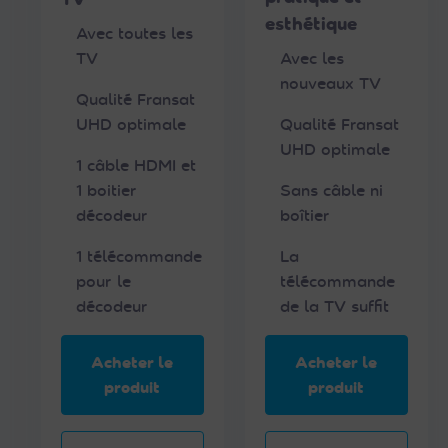
esthétique
Avec toutes les
V
TV
Avec les
o
nouveaux TV
Qualité Fransat
i
UHD optimale
Qualité Fransat
r
UHD optimale
l
1 câble HDMI et
a
1 boitier
Sans câble ni
f
décodeur
boîtier
i
1 télécommande
La
c
pour le
télécommande
h
décodeur
de la TV suffit
e
p
r
Acheter le
Acheter le
o
produit
produit
d
u