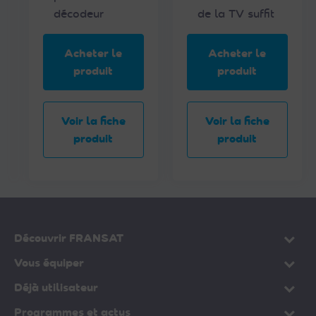
décodeur
de la TV suffit
e
p
r
Acheter le
Acheter le
o
produit
produit
d
u
i
Voir la fiche
Voir la fiche
t
produit
produit
Découvrir FRANSAT
Vous équiper
Déjà utilisateur
Programmes et actus