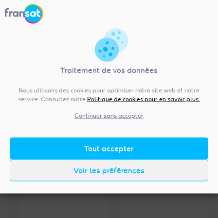
l
t
u
e
t
l
i
l
o
i
n
Traitement de vos données
t
e
Nous utilisons des cookies pour optimiser notre site web et notre
e
s
service. Consultez notre
Politique de cookies pour en savoir plus.
t
Continuer sans accepter
h
é
t
Tout accepter
i
Voir les préférences
q
u
e
p