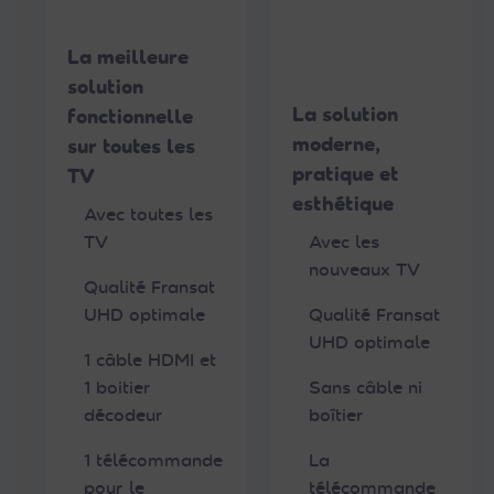
r
o
La meilleure
d
solution
u
La solution
fonctionnelle
i
moderne,
sur toutes les
t
pratique et
TV
esthétique
Avec toutes les
V
TV
Avec les
o
nouveaux TV
Qualité Fransat
i
UHD optimale
Qualité Fransat
r
UHD optimale
l
1 câble HDMI et
a
1 boitier
Sans câble ni
f
décodeur
boîtier
i
1 télécommande
La
c
pour le
télécommande
h