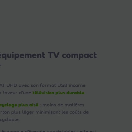
 équipement TV compact
e
AT UHD avec son format USB incarne
n faveur d’une
télévision plus durable
.
cyclage plus aisé
: moins de matières
rton plus léger minimisant les coûts de
cyclable.
 économie d’énergie appréciables : elle est