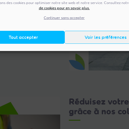
sons des cookies pour optimiser notre site web et notre service. Consultez not
collectant en même temps
de cookies pour en savoir plus.
s ou en lockers Mondial
Continuer sans accepter
er l’impact
Tout accepter
Voir les préférences
r Chronopost
Réduisez votr
grâce à nos co