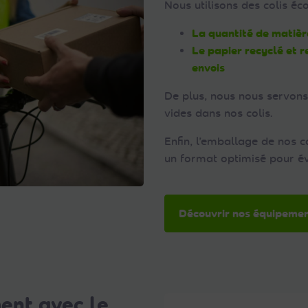
Nous utilisons des colis éc
La quantité de matièr
Le papier recyclé et r
envois
De plus, nous nous servons
vides dans nos colis.
Enfin, l’emballage de nos c
un format optimisé pour év
Découvrir nos équipeme
ent avec le