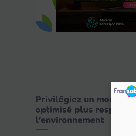
Privilégiez un mode de 
optimisé plus respectu
l’environnement