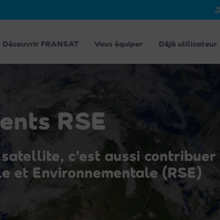
person_
Découvrir FRANSAT
Vous équiper
Déjà utilisateur
ents RSE
 satellite, c’est aussi contribu
le et Environnementale (RSE)