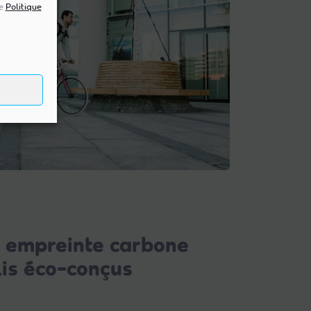
re
Politique
e empreinte carbone
lis éco-conçus