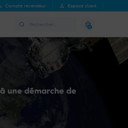
search
person
Compte revendeur
Espace client
Rechercher
0
Mon panier
er à une démarche de