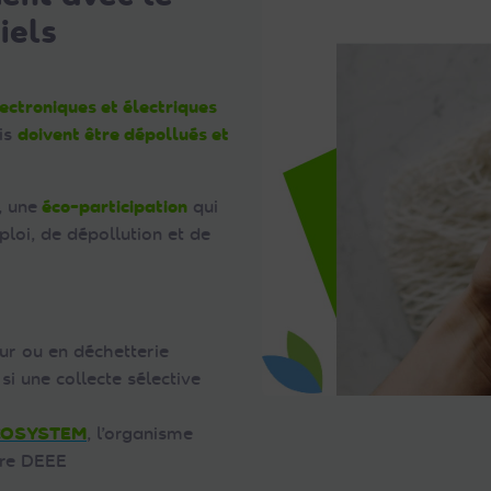
iels
ectroniques et électriques
ais
doivent être dépollués et
, une
éco-participation
qui
loi, de dépollution et de
ur ou en déchetterie
i une collecte sélective
COSYSTEM
, l’organisme
tre DEEE