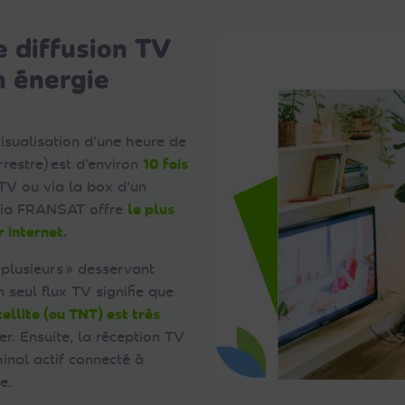
e diffusion TV
 énergie
isualisation d’une heure de
rrestre) est d’environ
10 fois
TV ou via la box d’un
 via FRANSAT offre
le plus
 internet.
à plusieurs » desservant
seul flux TV signifie que
llite (ou TNT) est très
r. Ensuite, la réception TV
minal actif connecté à
e.