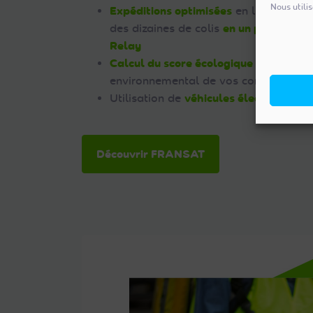
Nous utili
Expéditions optimisées
en livrant et 
des dizaines de colis
en un point relai
Relay
Calcul du score écologique
pour mesur
environnemental de vos commandes
Utilisation de
véhicules électriques
pa
Découvrir FRANSAT