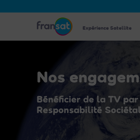
Veuillez
noter
:
Fransat
Ce
Expérience Satellite
site
Web
comprend
un
système
Nos engagem
d'accessibilité.
Appuyez
sur
Bénéficier de la TV par
Ctrl-
F11
Responsabilité Sociéta
pour
adapter
le
site