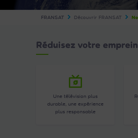
Web
aux
FRANSAT
Découvrir FRANSAT
No
malvoyants
qui
utilisent
Réduisez votre emprei
un
lecteur
d'écran ;
Appuyez
sur
Ctrl-
F10
Une télévision plus
R
pour
durable, une expérience
ouvrir
plus responsable
un
menu
d'accessibilité.