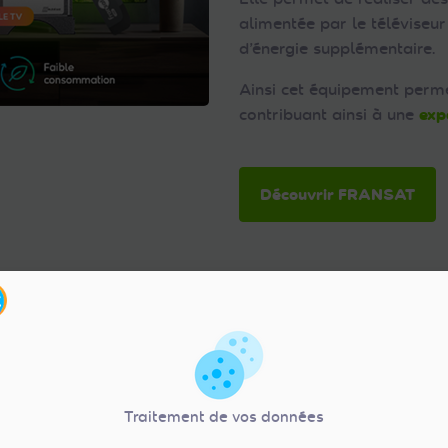
alimentée par le télévise
d’énergie supplémentaire.
Ainsi cet équipement perme
contribuant ainsi à une
exp
Découvrir FRANSAT
livraison
eux de
Traitement de vos données