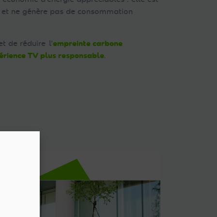
ur et ne génère pas de consommation
t de réduire l’
empreinte carbone
érience TV plus responsable
.