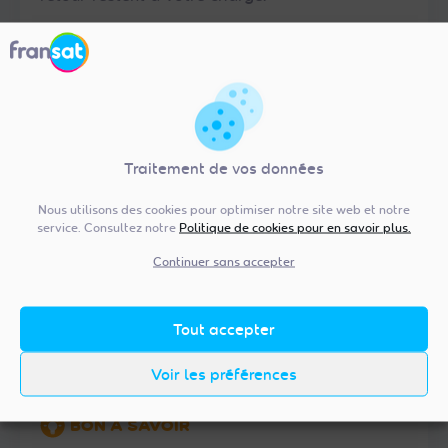
Pour exercer votre droit de rétractation, nous
vous invitons à vous rendre dans votre
Espace
client FRANSAT
en ligne, rubrique
« Commandes ».
Cliquez sur
« Je me rétracte »
puis sélectionnez
Traitement de vos données
l’équipement que vous souhaitez renvoyer.
Nous utilisons des cookies pour optimiser notre site web et notre
Laissez-vous guider en suivant les étapes qui
service. Consultez notre
Politique de cookies pour en savoir plus.
vous sont proposées. Si vous remplissez les
Continuer sans accepter
conditions pour exercer votre droit de
rétractation, vous pourrez alors connaître la
procédure de retour de votre carte.
Tout accepter
Voir les préférences
BON À SAVOIR