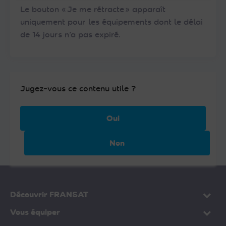
Le bouton « Je me rétracte » apparaît
uniquement pour les équipements dont le délai
de 14 jours n’a pas expiré.
Jugez-vous ce contenu utile ?
Oui
Non
Découvrir FRANSAT
Vous équiper