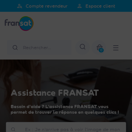
Veuillez
person_search
person
Compte revendeur
Espace client
noter
Fransat
:
Ce
site
Web
Rechercher
Afficher la re
comprend
0
un
Mon panier
système
d'accessibilité.
Assistance FRANSAT
Besoin d’aide ? L’assistance FRANSAT vous
permet de trouver la réponse en quelques clics !
Comment