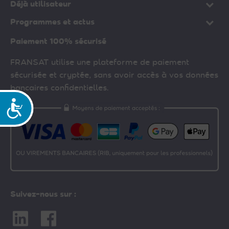
Déjà utilisateur
Programmes et actus
Paiement 100% sécurisé
FRANSAT utilise une plateforme de paiement
sécurisée et cryptée, sans avoir accès à vos données
bancaires confidentielles.
Accessibilité
Suivez-nous sur :
Linkedin
Facebook