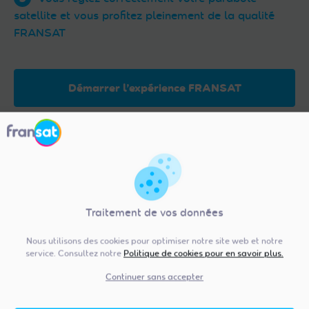
satellite et vous profitez pleinement de la qualité
FRANSAT
Démarrer l’expérience FRANSAT
La solution TV faite pour
votre salon, pour équiper…
Traitement de vos données
Nous utilisons des cookies pour optimiser notre site web et notre
service. Consultez notre
Politique de cookies pour en savoir plus.
Continuer sans accepter
Votre maison