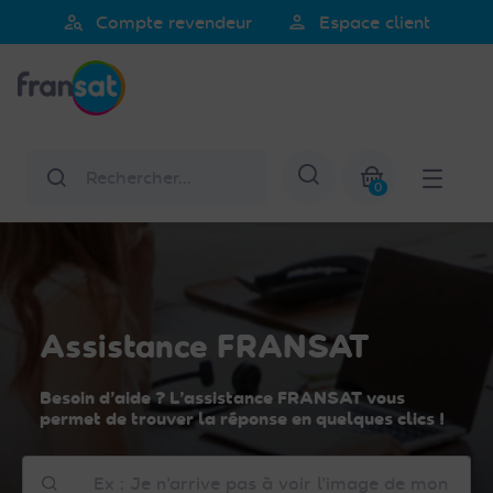
Veuillez
person_search
person
Compte revendeur
Espace client
noter
Fransat
:
Ce
site
Web
Rechercher
Afficher la re
comprend
0
un
Mon panier
système
d'accessibilité.
Assistance FRANSAT
Besoin d’aide ? L’assistance FRANSAT vous
permet de trouver la réponse en quelques clics !
Comment