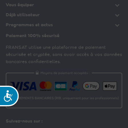
Vous équiper
Déjà utilisateur
Programmes et actus
Paiement 100% sécurisé
FRANSAT utilise une plateforme de paiement
sécurisée et cryptée, sans avoir accès à vos données
bancaires confidentielles.
Accessibilité
Suivez-nous sur :