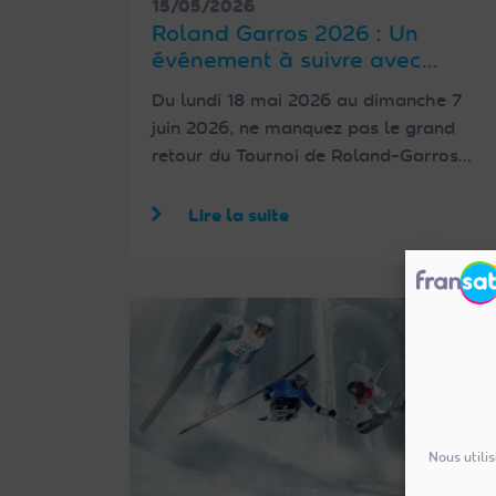
15/05/2026
Roland Garros 2026 : Un
événement à suivre avec
France télévisions et FRANSAT
Du lundi 18 mai 2026 au dimanche 7
juin 2026, ne manquez pas le grand
retour du Tournoi de Roland-Garros…
Lire la suite
Nous utili