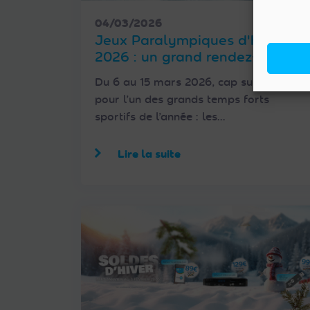
04/03/2026
Jeux Paralympiques d'hiver
2026 : un grand rendez-vous à
suivre sur France 2 et France 3
Du 6 au 15 mars 2026, cap sur l’Italie
avec FRANSAT
pour l’un des grands temps forts
sportifs de l’année : les…
Lire la suite