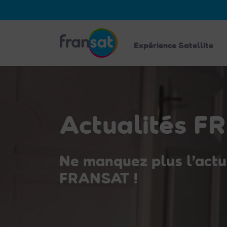
Veuillez
noter
:
Fransat
Ce
Expérience Satellite
site
Web
comprend
un
système
Actualités 
d'accessibilité.
Appuyez
sur
Ne manquez plus l’actu
Ctrl-
F11
FRANSAT !
pour
adapter
le
site