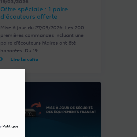
19/03/2026
Offre spéciale : 1 paire
d'écouteurs offerte
Mise à jour du 27/03/2026: Les 200
premières commandes incluant une
paire d’écouteurs filaires ont été
honorées. Du 19
Lire la suite
re
Politique