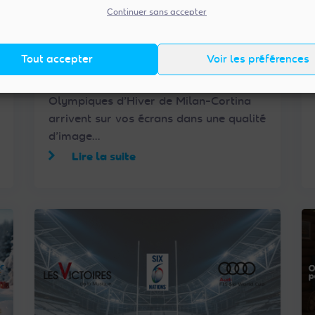
Continuer sans accepter
04/02/2026
Vibrez pour les Jeux
Olympiques d'hiver 2026 en
Tout accepter
Voir les préférences
4K-UHD sur France 2 UHD
Du 6 au 22 février 2026, les Jeux
partout en via FRANSAT
Olympiques d’Hiver de Milan-Cortina
arrivent sur vos écrans dans une qualité
d’image…
Lire la suite