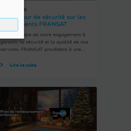
15/01/2026
Mise à jour de sécurité sur les
équipements FRANSAT
Dans le cadre de notre engagement à
garantir la sécurité et la qualité de nos
services, FRANSAT procédera à une…
Lire la suite