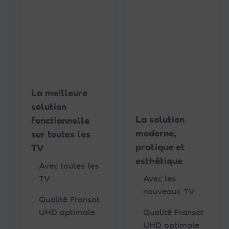
t
e
r
l
e
p
r
o
La meilleure
d
solution
u
La solution
fonctionnelle
i
moderne,
sur toutes les
t
pratique et
TV
esthétique
Avec toutes les
V
TV
Avec les
o
nouveaux TV
Qualité Fransat
i
UHD optimale
Qualité Fransat
r
UHD optimale