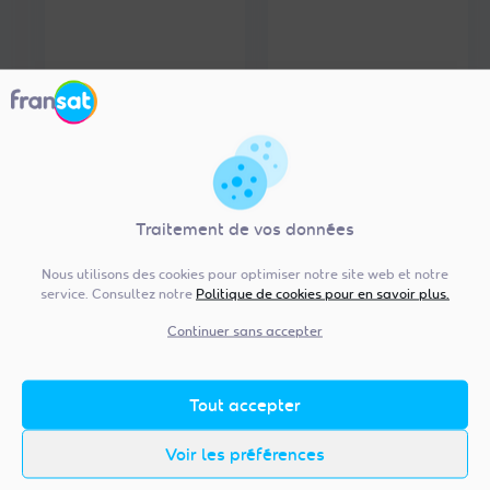
i
q
u
e
p
o
u
r
Traitement de vos données
d
e
Nous utilisons des cookies pour optimiser notre site web et notre
service. Consultez notre
Politique de cookies pour en savoir plus.
n
o
Continuer sans accepter
m
b
Tout accepter
r
e
Voir les préférences
u