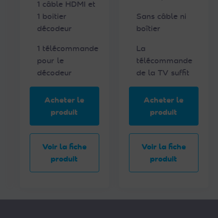
l
1 câble HDMI et
a
1 boitier
Sans câble ni
f
décodeur
boîtier
i
1 télécommande
La
c
pour le
télécommande
h
décodeur
de la TV suffit
e
p
r
Acheter le
Acheter le
o
produit
produit
d
u
i
Voir la fiche
Voir la fiche
t
produit
produit