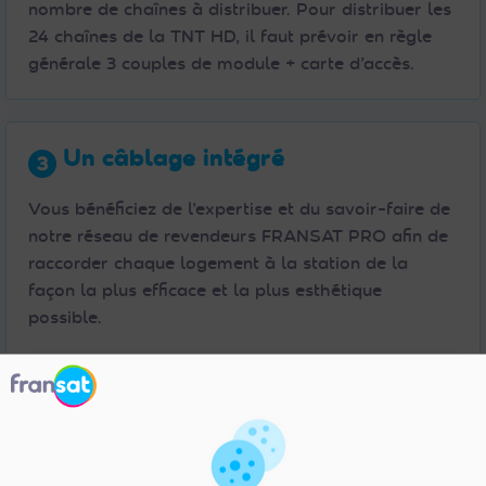
nombre de chaînes à distribuer. Pour distribuer les
24 chaînes de la TNT HD, il faut prévoir en règle
générale 3 couples de module + carte d’accès.
Un câblage intégré
Vous bénéficiez de l’expertise et du savoir-faire de
notre réseau de revendeurs FRANSAT PRO afin de
raccorder chaque logement à la station de la
façon la plus efficace et la plus esthétique
possible.
Le revendeur FRANSAT PRO utilisera au maximum
des gaines existantes, et il pourra également
réaliser des saignées ou des poses de gaines
extérieures si nécessaire. Son but : réaliser la
meilleure installation possible, avec vous, selon