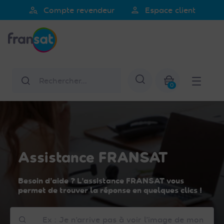
Veuillez
person_search
person
Compte revendeur
Espace client
noter
Fransat
:
Ce
site
Web
Rechercher
Afficher la re
comprend
0
un
Mon panier
système
d'accessibilité.
Assistance FRANSAT
Besoin d’aide ? L’assistance FRANSAT vous
permet de trouver la réponse en quelques clics !
Comment