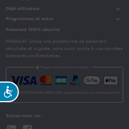
Déjà utilisateur
Programmes et actus
Paiement 100% sécurisé
FRANSAT utilise une plateforme de paiement
sécurisée et cryptée, sans avoir accès à vos données
bancaires confidentielles.
Accessibilité
Suivez-nous sur :
Linkedin
Facebook