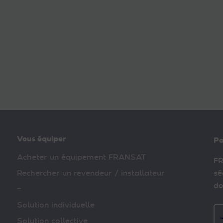
Vous équiper
Pa
Acheter un équipement FRANSAT
FR
Rechercher un revendeur / installateur
sé
do
–
Solution individuelle
Solution collective