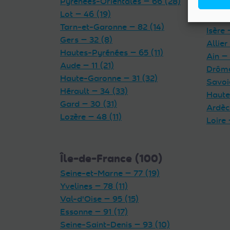
Pyrénées-Orientales — 66 (28)
Cantal
Lot — 46 (19)
Haute
Tarn-et-Garonne — 82 (14)
Isère 
Gers — 32 (8)
Allier
Hautes-Pyrénées — 65 (11)
Ain — 
Aude — 11 (21)
Drôme
Haute-Garonne — 31 (32)
Savoi
Hérault — 34 (33)
Haute
Gard — 30 (31)
Ardèc
Lozère — 48 (11)
Loire 
Île-de-France (100)
Seine-et-Marne — 77 (19)
Yvelines — 78 (11)
Val-d'Oise — 95 (15)
Essonne — 91 (17)
Seine-Saint-Denis — 93 (10)