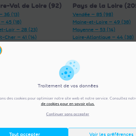
re-Val de Loire (92)
Pays de la Loire (20
— 36 (13)
Vendée — 85 (98)
 — 45 (18)
Maine-et-Loire — 49 (38)
et-Loir — 28 (23)
Mayenne — 53 (14)
t-Cher — 41 (14)
Loire-Atlantique — 44 (38)
et-Loire — 37 (18)
Sarthe — 72 (17)
— 18 (6)
Traitement de vos données
sons des cookies pour optimiser notre site web et notre service. Consultez not
ergne-Rhône-Alpes
Normandie (154)
de cookies pour en savoir plus.
)
Manche — 50 (41)
Continuer sans accepter
Orne — 61 (11)
 — 69 (31)
Seine-Maritime — 76 (43)
e-Dôme — 63 (26)
Tout accepter
Voir les préférences