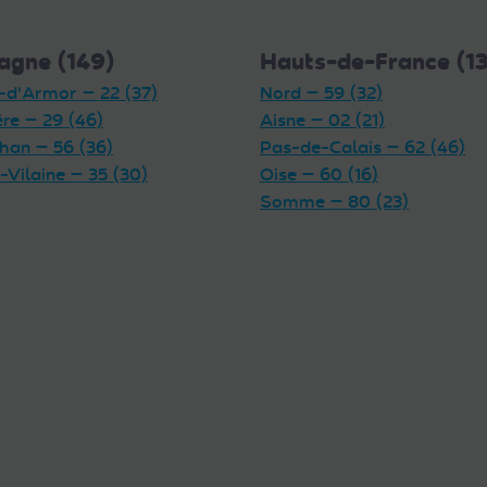
agne (149)
Hauts-de-France (1
-d'Armor — 22 (37)
Nord — 59 (32)
ère — 29 (46)
Aisne — 02 (21)
han — 56 (36)
Pas-de-Calais — 62 (46)
t-Vilaine — 35 (30)
Oise — 60 (16)
Somme — 80 (23)