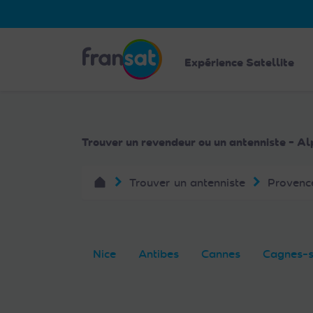
Veuillez
noter
:
Fransat
Ce
Expérience Satellite
site
Web
comprend
un
Trouver un revendeur ou un antenniste - A
système
d'accessibilité.
Trouver un antenniste
Provenc
Appuyez
sur
Ctrl-
F11
pour
Nice
Antibes
Cannes
Cagnes-
adapter
le
site