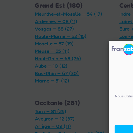
Grand Est (180)
Cent
Meurthe-et-Moselle — 54 (17)
Indre 
Ardennes — 08 (11)
Loiret
Vosges — 88 (27)
Eure-
Haute-Marne — 52 (15)
Loir-e
Moselle — 57 (19)
Indre-
Meuse — 55 (11)
Cher 
Haut-Rhin — 68 (26)
Aube — 10 (12)
Bas-Rhin — 67 (30)
Marne — 51 (12)
Nous utili
Occitanie (281)
Auv
Tarn — 81 (25)
(327
Aveyron — 12 (37)
Rhône
Ariège — 09 (11)
Puy-d