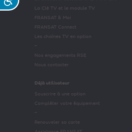
La Clé TV et le module TV
FRANSAT & Moi
FRANSAT Connect
Les chaînes TV en option
–
Nos engagements RSE
Nous contacter
Déjà utilisateur
Souscrire à une option
Compléter votre équipement
–
Renouveler sa carte
Assistance FRANSAT