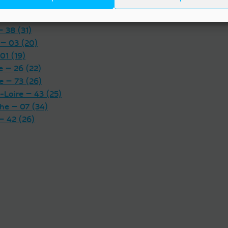
Calvados — 14 (37)
 — 15 (19)
Eure — 27 (22)
-Savoie — 74 (48)
— 38 (31)
 — 03 (20)
01 (19)
 — 26 (22)
e — 73 (26)
-Loire — 43 (25)
he — 07 (34)
— 42 (26)