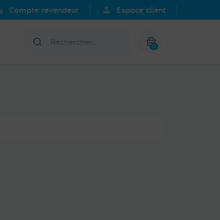
search
person
Compte revendeur
Espace client
Rechercher
0
Mon panier