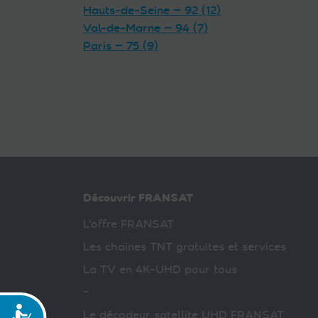
Hauts-de-Seine — 92 (12)
Val-de-Marne — 94 (7)
Paris — 75 (9)
Découvrir FRANSAT
L’offre FRANSAT
Les chaînes TNT gratuites et services
La TV en 4K-UHD pour tous
–
Accessibilité
Le décodeur satellite UHD FRANSAT