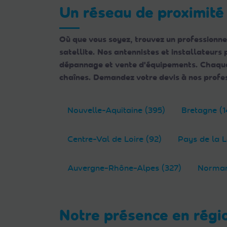
Web
Un réseau de proximité
aux
malvoyants
Où que vous soyez, trouvez un professionne
qui
satellite. Nos antennistes et installateurs
utilisent
dépannage et vente d'équipements. Chaque e
un
chaînes. Demandez votre devis à nos profes
lecteur
d'écran ;
Appuyez
Nouvelle-Aquitaine (395)
Bretagne (1
sur
Ctrl-
Centre-Val de Loire (92)
Pays de la L
F10
pour
Auvergne-Rhône-Alpes (327)
Norman
ouvrir
un
menu
d'accessibilité.
Notre présence en régi