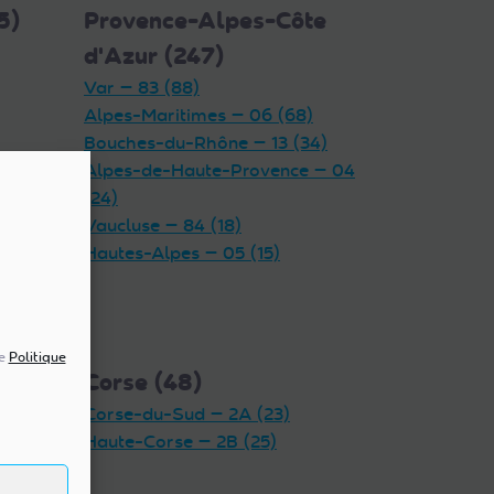
5)
Provence-Alpes-Côte
d'Azur (247)
Var — 83 (88)
Alpes-Maritimes — 06 (68)
Bouches-du-Rhône — 13 (34)
Alpes-de-Haute-Provence — 04
(24)
Vaucluse — 84 (18)
Hautes-Alpes — 05 (15)
re
Politique
Corse (48)
Corse-du-Sud — 2A (23)
Haute-Corse — 2B (25)