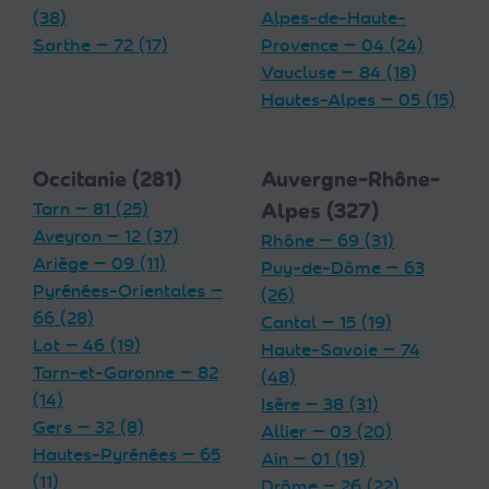
(38)
Alpes-de-Haute-
Sarthe — 72 (17)
Provence — 04 (24)
Vaucluse — 84 (18)
Hautes-Alpes — 05 (15)
Occitanie (281)
Auvergne-Rhône-
Tarn — 81 (25)
Alpes (327)
Aveyron — 12 (37)
Rhône — 69 (31)
Ariège — 09 (11)
Puy-de-Dôme — 63
Pyrénées-Orientales —
(26)
66 (28)
Cantal — 15 (19)
Lot — 46 (19)
Haute-Savoie — 74
Tarn-et-Garonne — 82
(48)
(14)
Isère — 38 (31)
Gers — 32 (8)
Allier — 03 (20)
Hautes-Pyrénées — 65
Ain — 01 (19)
(11)
Drôme — 26 (22)