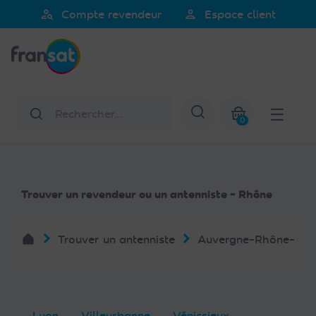
Veuillez
person_search
person
Compte revendeur
Espace client
noter
Fransat
:
Ce
site
Web
Rechercher
Afficher la re
comprend
0
un
Mon panier
système
d'accessibilité.
Trouver un revendeur ou un antenniste - Rhône
Trouver un antenniste
Auvergne-Rhône-Alp
Lyon
Villeurbanne
Vénissieux