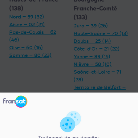
(138)
Franche-Comté
Nord — 59 (32)
(133)
Aisne — 02 (21)
Jura — 39 (26)
Pas-de-Calais — 62
Haute-Saône — 70 (13)
(46)
Doubs — 25 (14)
Oise — 60 (16)
Côte-d'Or — 21 (22)
Somme — 80 (23)
Yonne — 89 (15)
Nièvre — 58 (10)
Saône-et-Loire — 71
(28)
Territoire de Belfort —
90 (5)
Grand Est (180)
Centre-Val de
Meurthe-et-Moselle —
Loire (92)
54 (17)
Indre — 36 (13)
Traitement de vos données