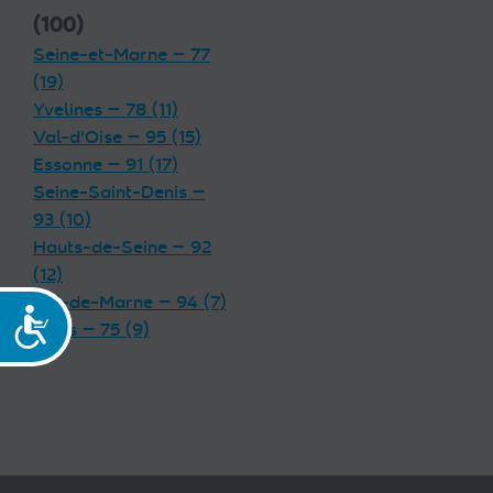
(100)
Seine-et-Marne — 77
(19)
Yvelines — 78 (11)
Val-d'Oise — 95 (15)
Essonne — 91 (17)
Seine-Saint-Denis —
93 (10)
Hauts-de-Seine — 92
(12)
Val-de-Marne — 94 (7)
Accessibilité
Paris — 75 (9)