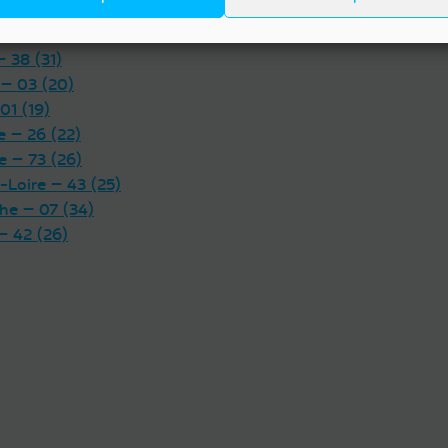
Calvados — 14 (37)
 — 15 (19)
Eure — 27 (22)
-Savoie — 74 (48)
— 38 (31)
 — 03 (20)
01 (19)
 — 26 (22)
e — 73 (26)
-Loire — 43 (25)
he — 07 (34)
— 42 (26)