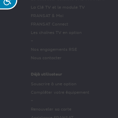
La Clé TV et le module TV
FRANSAT & Moi
FRANSAT Connect
Les chaînes TV en option
–
Nos engagements RSE
Nous contacter
Déjà utilisateur
Souscrire à une option
Compléter votre équipement
–
Renouveler sa carte
Assistance FRANSAT