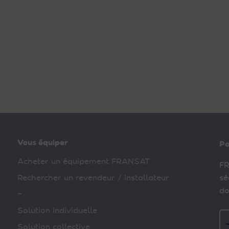
Vous équiper
Pa
Acheter un équipement FRANSAT
FR
Rechercher un revendeur / installateur
sé
do
–
Solution individuelle
Solution collective