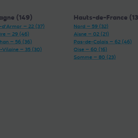
agne (149)
Hauts-de-France (1
-d'Armor — 22 (37)
Nord — 59 (32)
ère — 29 (46)
Aisne — 02 (21)
han — 56 (36)
Pas-de-Calais — 62 (46)
t-Vilaine — 35 (30)
Oise — 60 (16)
Somme — 80 (23)