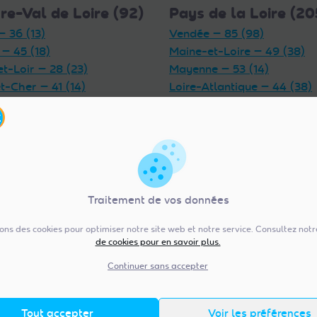
re-Val de Loire (92)
Pays de la Loire (20
— 36 (13)
Vendée — 85 (98)
 — 45 (18)
Maine-et-Loire — 49 (38)
et-Loir — 28 (23)
Mayenne — 53 (14)
t-Cher — 41 (14)
Loire-Atlantique — 44 (38)
et-Loire — 37 (18)
Sarthe — 72 (17)
— 18 (6)
Traitement de vos données
sons des cookies pour optimiser notre site web et notre service. Consultez not
ergne-Rhône-Alpes
Normandie (154)
de cookies pour en savoir plus.
)
Manche — 50 (41)
Continuer sans accepter
Orne — 61 (11)
 — 69 (31)
Seine-Maritime — 76 (43)
e-Dôme — 63 (26)
Tout accepter
Voir les préférences