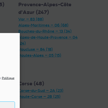
5)
Provence-Alpes-Côte
d'Azur (247)
Var — 83 (88)
Alpes-Maritimes — 06 (68)
Bouches-du-Rhône — 13 (34)
Alpes-de-Haute-Provence — 04
(24)
Vaucluse — 84 (18)
Hautes-Alpes — 05 (15)
re
Politique
Corse (48)
Corse-du-Sud — 2A (23)
Haute-Corse — 2B (25)