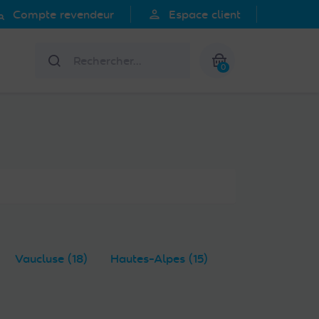
search
person
Compte revendeur
Espace client
Rechercher
0
Mon panier
Vaucluse (18)
Hautes-Alpes (15)