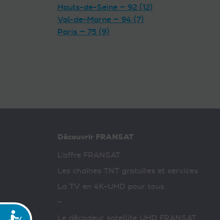
Hauts-de-Seine — 92 (12)
Val-de-Marne — 94 (7)
Paris — 75 (9)
Découvrir FRANSAT
L’offre FRANSAT
Les chaînes TNT gratuites et services
La TV en 4K-UHD pour tous
–
Accessibilité
Le décodeur satellite UHD FRANSAT