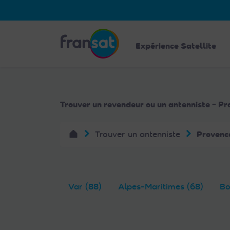
Veuillez
noter
:
Fransat
Ce
Expérience Satellite
site
Web
comprend
un
Trouver un revendeur ou un antenniste - P
système
d'accessibilité.
Trouver un antenniste
Provenc
Appuyez
sur
Ctrl-
F11
pour
Var (88)
Alpes-Maritimes (68)
Bo
adapter
le
site