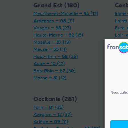
Grand Est (180)
Cent
Meurthe-et-Moselle — 54 (17)
Indre 
Ardennes — 08 (11)
Loiret
Vosges — 88 (27)
Eure-
Haute-Marne — 52 (15)
Loir-e
Moselle — 57 (19)
Indre-
Meuse — 55 (11)
Cher 
Haut-Rhin — 68 (26)
Aube — 10 (12)
Bas-Rhin — 67 (30)
Marne — 51 (12)
Nous utili
Occitanie (281)
Auv
Tarn — 81 (25)
(327
Aveyron — 12 (37)
Rhône
Ariège — 09 (11)
Puy-d