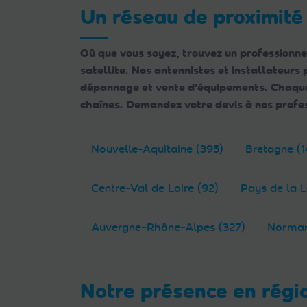
Web
Un réseau de proximité
aux
malvoyants
Où que vous soyez, trouvez un professionne
qui
satellite. Nos antennistes et installateurs
utilisent
dépannage et vente d'équipements. Chaque e
un
chaînes. Demandez votre devis à nos profes
lecteur
d'écran ;
Appuyez
Nouvelle-Aquitaine (395)
Bretagne (1
sur
Ctrl-
Centre-Val de Loire (92)
Pays de la L
F10
pour
Auvergne-Rhône-Alpes (327)
Norman
ouvrir
un
menu
d'accessibilité.
Notre présence en régi