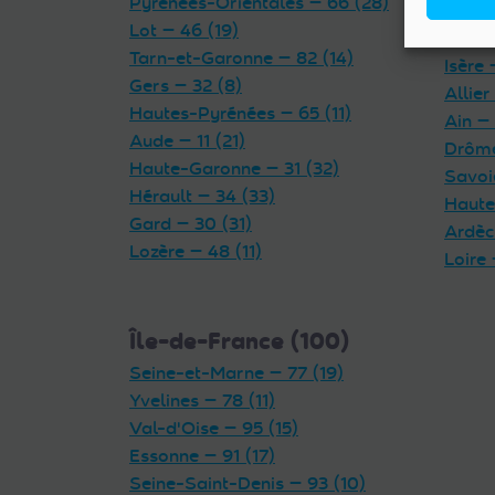
Pyrénées-Orientales — 66 (28)
Cantal
Lot — 46 (19)
Haute
Tarn-et-Garonne — 82 (14)
Isère 
Gers — 32 (8)
Allier
Hautes-Pyrénées — 65 (11)
Ain — 
Aude — 11 (21)
Drôme
Haute-Garonne — 31 (32)
Savoi
Hérault — 34 (33)
Haute
Gard — 30 (31)
Ardèc
Lozère — 48 (11)
Loire 
Île-de-France (100)
Seine-et-Marne — 77 (19)
Yvelines — 78 (11)
Val-d'Oise — 95 (15)
Essonne — 91 (17)
Seine-Saint-Denis — 93 (10)