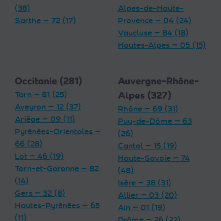
(38)
Alpes-de-Haute-
Sarthe — 72 (17)
Provence — 04 (24)
Vaucluse — 84 (18)
Hautes-Alpes — 05 (15)
Occitanie (281)
Auvergne-Rhône-
Tarn — 81 (25)
Alpes (327)
Aveyron — 12 (37)
Rhône — 69 (31)
Ariège — 09 (11)
Puy-de-Dôme — 63
Pyrénées-Orientales —
(26)
66 (28)
Cantal — 15 (19)
Lot — 46 (19)
Haute-Savoie — 74
Tarn-et-Garonne — 82
(48)
(14)
Isère — 38 (31)
Gers — 32 (8)
Allier — 03 (20)
Hautes-Pyrénées — 65
Ain — 01 (19)
(11)
Drôme — 26 (22)