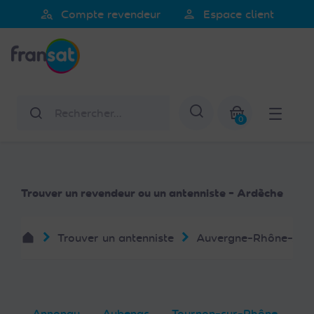
person_search
person
Compte revendeur
Espace client
Fransat
Rechercher
Afficher la re
0
Mon panier
Trouver un revendeur ou un antenniste - Ardèche
Trouver un antenniste
Auvergne-Rhône-Alp
Annonay
Aubenas
Tournon-sur-Rhône