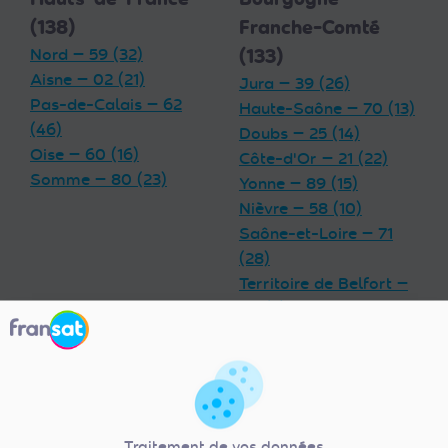
(138)
Franche-Comté
Nord — 59 (32)
(133)
Aisne — 02 (21)
Jura — 39 (26)
Pas-de-Calais — 62
Haute-Saône — 70 (13)
(46)
Doubs — 25 (14)
Oise — 60 (16)
Côte-d'Or — 21 (22)
Somme — 80 (23)
Yonne — 89 (15)
Nièvre — 58 (10)
Saône-et-Loire — 71
(28)
Territoire de Belfort —
90 (5)
Grand Est (180)
Centre-Val de
Meurthe-et-Moselle —
Loire (92)
54 (17)
Indre — 36 (13)
Traitement de vos données