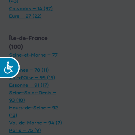
(43)
Calvados — 14 (37)
Eure — 27 (22)
Île-de-France
(100)
Seine-et-Marne — 77
(19)
Accessibilité
Yvelines — 78 (11)
Val-d'Oise — 95 (15)
Essonne — 91 (17)
Seine-Saint-Denis —
93 (10)
Hauts-de-Seine — 92
(12)
Val-de-Marne — 94 (7)
Paris — 75 (9)