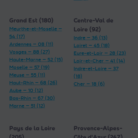
Grand Est (180)
Centre-Val de
Meurthe-et-Moselle —
Loire (92)
54 (17)
Indre — 36 (13)
Ardennes — 08 (11)
Loiret — 45 (18)
Vosges — 88 (27)
Eure-et-Loir — 28 (23)
Haute-Marne — 52 (15)
Loir-et-Cher — 41 (14)
Moselle — 57 (19)
Indre-et-Loire — 37
Meuse — 55 (11)
(18)
Haut-Rhin — 68 (26)
Cher — 18 (6)
Aube — 10 (12)
Bas-Rhin — 67 (30)
Marne — 51 (12)
Pays de la Loire
Provence-Alpes-
(205)
Côte d'Azur (247)