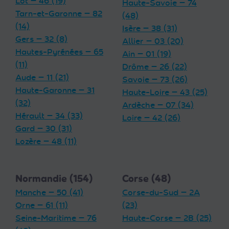
Lot — 46 (19)
Haute-Savoie — 74
Tarn-et-Garonne — 82
(48)
(14)
Isère — 38 (31)
Gers — 32 (8)
Allier — 03 (20)
Hautes-Pyrénées — 65
Ain — 01 (19)
(11)
Drôme — 26 (22)
Aude — 11 (21)
Savoie — 73 (26)
Haute-Garonne — 31
Haute-Loire — 43 (25)
(32)
Ardèche — 07 (34)
Hérault — 34 (33)
Loire — 42 (26)
Gard — 30 (31)
Lozère — 48 (11)
Normandie (154)
Corse (48)
Manche — 50 (41)
Corse-du-Sud — 2A
Orne — 61 (11)
(23)
Seine-Maritime — 76
Haute-Corse — 2B (25)