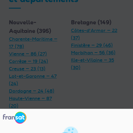
Nouvelle-
Bretagne (149)
Aquitaine (395)
Côtes-d'Armor — 22
(37)
Charente-Maritime —
Finistère — 29 (46)
17 (78)
Morbihan — 56 (36)
Vienne — 86 (27)
Ille-et-Vilaine — 35
Corrèze — 19 (24)
(30)
Creuse — 23 (13)
Lot-et-Garonne — 47
(24)
Dordogne — 24 (48)
Haute-Vienne — 87
(20)
Charente — 16 (32)
Landes — 40 (33)
Gironde — 33 (55)