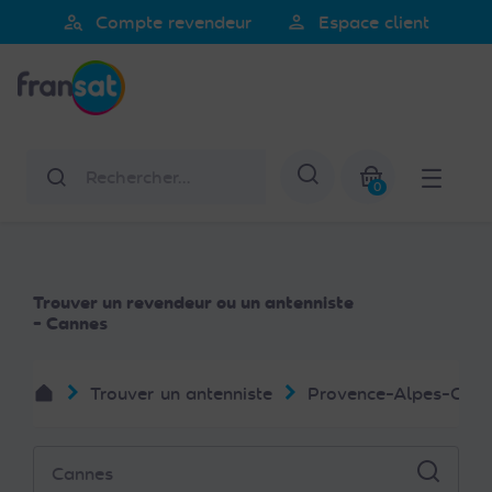
Veuillez
person_search
person
Compte revendeur
Espace client
noter
Fransat
:
Ce
site
Web
Rechercher
Afficher la re
comprend
0
un
Mon panier
système
d'accessibilité.
Trouver un revendeur ou un antenniste
- Cannes
Trouver un antenniste
Provence-Alpes-Côte