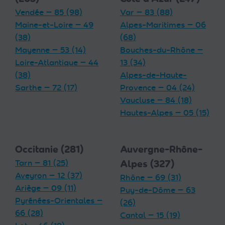
Vendée — 85 (98)
Var — 83 (88)
Maine-et-Loire — 49
Alpes-Maritimes — 06
(38)
(68)
Mayenne — 53 (14)
Bouches-du-Rhône —
Loire-Atlantique — 44
13 (34)
(38)
Alpes-de-Haute-
Sarthe — 72 (17)
Provence — 04 (24)
Vaucluse — 84 (18)
Hautes-Alpes — 05 (15)
Occitanie (281)
Auvergne-Rhône-
Tarn — 81 (25)
Alpes (327)
Aveyron — 12 (37)
Rhône — 69 (31)
Ariège — 09 (11)
Puy-de-Dôme — 63
Pyrénées-Orientales —
(26)
66 (28)
Cantal — 15 (19)