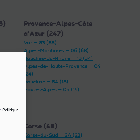
5)
Provence-Alpes-Côte
d'Azur (247)
Var — 83 (88)
Alpes-Maritimes — 06 (68)
Bouches-du-Rhône — 13 (34)
Alpes-de-Haute-Provence — 04
(24)
Vaucluse — 84 (18)
Hautes-Alpes — 05 (15)
re
Politique
Corse (48)
Corse-du-Sud — 2A (23)