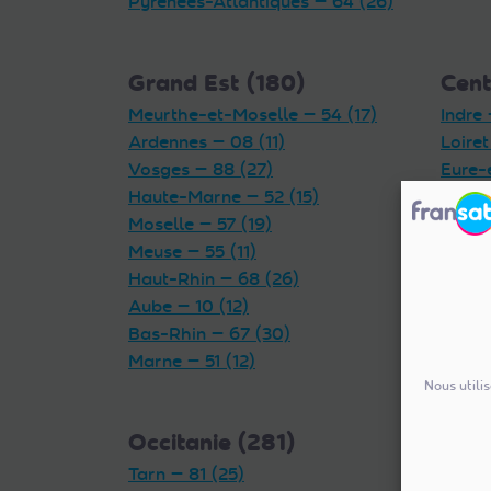
Pyrénées-Atlantiques — 64 (26)
Grand Est (180)
Cent
Meurthe-et-Moselle — 54 (17)
Indre 
Ardennes — 08 (11)
Loiret
Vosges — 88 (27)
Eure-
Haute-Marne — 52 (15)
Loir-e
Moselle — 57 (19)
Indre-
Meuse — 55 (11)
Cher 
Haut-Rhin — 68 (26)
Aube — 10 (12)
Bas-Rhin — 67 (30)
Marne — 51 (12)
Nous utili
Occitanie (281)
Auv
Tarn — 81 (25)
(327