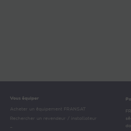
Vous équiper
Pa
Acheter un équipement FRANSAT
FR
Rechercher un revendeur / installateur
sé
do
–