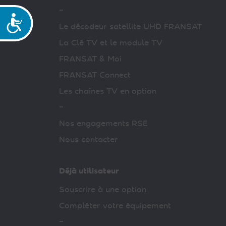
–
Accessibilité
Le décodeur satellite UHD FRANSAT
La Clé TV et le module TV
FRANSAT & Moi
FRANSAT Connect
Les chaînes TV en option
–
Nos engagements RSE
Nous contacter
Déjà utilisateur
Souscrire à une option
Compléter votre équipement
–