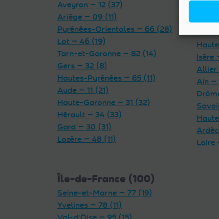
Aveyron — 12 (37)
Rhône
Ariège — 09 (11)
Puy-d
Pyrénées-Orientales — 66 (28)
Cantal
Lot — 46 (19)
Haute
Tarn-et-Garonne — 82 (14)
Isère 
Gers — 32 (8)
Allier
Hautes-Pyrénées — 65 (11)
Ain — 
Aude — 11 (21)
Drôme
Haute-Garonne — 31 (32)
Savoi
Hérault — 34 (33)
Haute
Gard — 30 (31)
Ardèc
Lozère — 48 (11)
Loire 
Île-de-France (100)
Seine-et-Marne — 77 (19)
Yvelines — 78 (11)
Val-d'Oise — 95 (15)