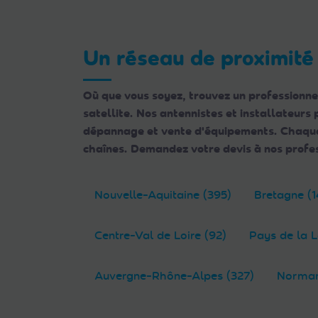
Web
aux
malvoyants
Un réseau de proximité
qui
utilisent
Où que vous soyez, trouvez un professionne
un
satellite. Nos antennistes et installateurs
lecteur
dépannage et vente d'équipements. Chaque e
d'écran ;
chaînes. Demandez votre devis à nos profes
Appuyez
sur
Ctrl-
Nouvelle-Aquitaine (395)
Bretagne (1
F10
pour
Centre-Val de Loire (92)
Pays de la L
ouvrir
un
Auvergne-Rhône-Alpes (327)
Norman
menu
d'accessibilité.