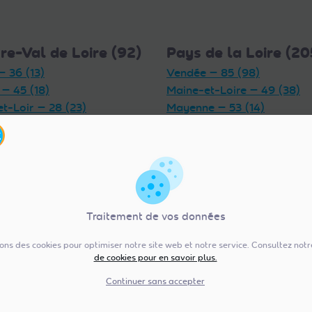
re-Val de Loire (92)
Pays de la Loire (20
— 36 (13)
Vendée — 85 (98)
 — 45 (18)
Maine-et-Loire — 49 (38)
et-Loir — 28 (23)
Mayenne — 53 (14)
t-Cher — 41 (14)
Loire-Atlantique — 44 (38)
et-Loire — 37 (18)
Sarthe — 72 (17)
— 18 (6)
Traitement de vos données
sons des cookies pour optimiser notre site web et notre service. Consultez not
de cookies pour en savoir plus.
ergne-Rhône-Alpes
Normandie (154)
Continuer sans accepter
)
Manche — 50 (41)