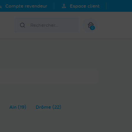
search
person
Compte revendeur
Espace client
Rechercher
0
Mon panier
Ain (19)
Drôme (22)