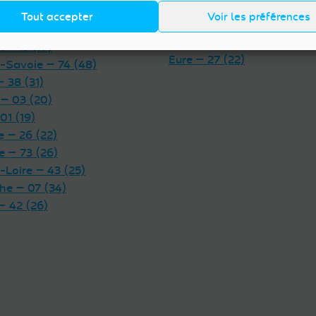
Orne — 61 (11)
 — 69 (31)
Tout accepter
Voir les préférences
Seine-Maritime — 76 (43)
e-Dôme — 63 (26)
Calvados — 14 (37)
 — 15 (19)
Eure — 27 (22)
-Savoie — 74 (48)
— 38 (31)
 — 03 (20)
01 (19)
 — 26 (22)
e — 73 (26)
-Loire — 43 (25)
he — 07 (34)
— 42 (26)