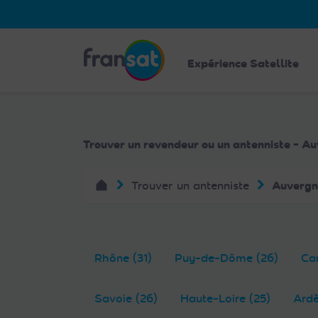
Veuillez
noter
:
Fransat
Ce
Expérience Satellite
site
Web
comprend
un
Trouver un revendeur ou un antenniste - 
système
d'accessibilité.
Trouver un antenniste
Auvergn
Appuyez
sur
Ctrl-
F11
pour
Rhône (31)
Puy-de-Dôme (26)
Can
adapter
le
Savoie (26)
Haute-Loire (25)
Ardè
site