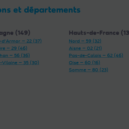
ons et départements
agne (149)
Hauts-de-France (1
-d'Armor — 22 (37)
Nord — 59 (32)
ère — 29 (46)
Aisne — 02 (21)
han — 56 (36)
Pas-de-Calais — 62 (46)
t-Vilaine — 35 (30)
Oise — 60 (16)
Somme — 80 (23)