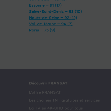
Essonne — 91 (17)
Seine-Saint-Denis — 93 (10)
Hauts-de-Seine — 92 (12)
Val-de-Marne — 94 (7)
Paris — 75 (9)
Découvrir FRANSAT
L’offre FRANSAT
Les chaînes TNT gratuites et services
La TV en 4K-UHD pour tous