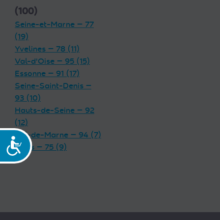
(100)
Seine-et-Marne — 77
(19)
Yvelines — 78 (11)
Val-d'Oise — 95 (15)
Essonne — 91 (17)
Seine-Saint-Denis —
93 (10)
Hauts-de-Seine — 92
(12)
Val-de-Marne — 94 (7)
Accessibilité
Paris — 75 (9)