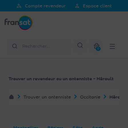
Veuillez
person_search
person
Compte revendeur
Espace client
noter
Fransat
:
Ce
site
Web
Rechercher
Afficher la re
comprend
0
un
Mon panier
système
d'accessibilité.
Trouver un revendeur ou un antenniste - Hérault
Trouver un antenniste
Occitanie
Hérault
Montpellier
Béziers
Sète
Agde