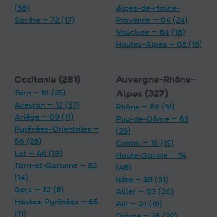
(38)
Alpes-de-Haute-
Sarthe — 72 (17)
Provence — 04 (24)
Vaucluse — 84 (18)
Hautes-Alpes — 05 (15)
Occitanie (281)
Auvergne-Rhône-
Tarn — 81 (25)
Alpes (327)
Aveyron — 12 (37)
Rhône — 69 (31)
Ariège — 09 (11)
Puy-de-Dôme — 63
Pyrénées-Orientales —
(26)
66 (28)
Cantal — 15 (19)
Lot — 46 (19)
Haute-Savoie — 74
Tarn-et-Garonne — 82
(48)
(14)
Isère — 38 (31)
Gers — 32 (8)
Allier — 03 (20)
Hautes-Pyrénées — 65
Ain — 01 (19)
(11)
Drôme — 26 (22)