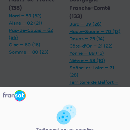
(138)
Franche-Comté
Nord — 59 (32)
(133)
Aisne — 02 (21)
Jura — 39 (26)
Pas-de-Calais — 62
Haute-Saône — 70 (13)
(46)
Doubs — 25 (14)
Oise — 60 (16)
Côte-d'Or — 21 (22)
Somme — 80 (23)
Yonne — 89 (15)
Nièvre — 58 (10)
Saône-et-Loire — 71
(28)
Territoire de Belfort —
90 (5)
Grand Est (180)
Centre-Val de
Meurthe-et-Moselle —
Loire (92)
54 (17)
Indre — 36 (13)
Traitement de vos données