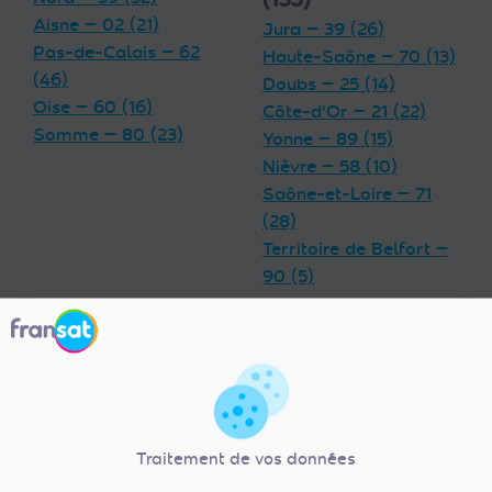
Aisne — 02 (21)
Jura — 39 (26)
Pas-de-Calais — 62
Haute-Saône — 70 (13)
(46)
Doubs — 25 (14)
Oise — 60 (16)
Côte-d'Or — 21 (22)
Somme — 80 (23)
Yonne — 89 (15)
Nièvre — 58 (10)
Saône-et-Loire — 71
(28)
Territoire de Belfort —
90 (5)
Grand Est (180)
Centre-Val de
Meurthe-et-Moselle —
Loire (92)
54 (17)
Indre — 36 (13)
Ardennes — 08 (11)
Loiret — 45 (18)
Traitement de vos données
Vosges — 88 (27)
Eure-et-Loir — 28 (23)