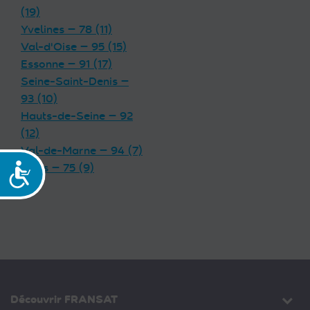
(19)
Yvelines — 78 (11)
Val-d'Oise — 95 (15)
Essonne — 91 (17)
Seine-Saint-Denis —
93 (10)
Hauts-de-Seine — 92
(12)
Val-de-Marne — 94 (7)
Paris — 75 (9)
Accessibilité
Découvrir FRANSAT