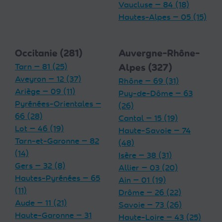
Vaucluse — 84 (18)
Hautes-Alpes — 05 (15)
Occitanie (281)
Auvergne-Rhône-
Tarn — 81 (25)
Alpes (327)
Aveyron — 12 (37)
Rhône — 69 (31)
Ariège — 09 (11)
Puy-de-Dôme — 63
Pyrénées-Orientales —
(26)
66 (28)
Cantal — 15 (19)
Lot — 46 (19)
Haute-Savoie — 74
Tarn-et-Garonne — 82
(48)
(14)
Isère — 38 (31)
Gers — 32 (8)
Allier — 03 (20)
Hautes-Pyrénées — 65
Ain — 01 (19)
(11)
Drôme — 26 (22)
Aude — 11 (21)
Savoie — 73 (26)
Haute-Garonne — 31
Haute-Loire — 43 (25)