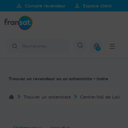
Veuillez
person_search
person
Compte revendeur
Espace client
noter
Fransat
:
Ce
site
Web
Rechercher
Afficher la re
comprend
0
un
Mon panier
système
d'accessibilité.
Trouver un revendeur ou un antenniste - Indre
Trouver un antenniste
Centre-Val de Loire
Châteauroux
Issoudun