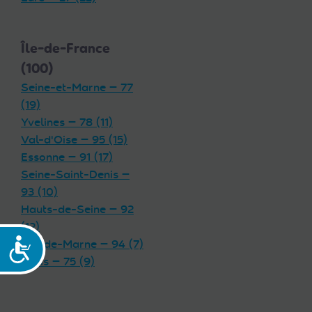
Île-de-France
(100)
Seine-et-Marne — 77
(19)
Yvelines — 78 (11)
Val-d'Oise — 95 (15)
Essonne — 91 (17)
Seine-Saint-Denis —
93 (10)
Hauts-de-Seine — 92
(12)
Val-de-Marne — 94 (7)
Accessibilité
Paris — 75 (9)