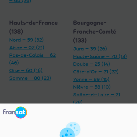
— 64 (26)
Hauts-de-France
Bourgogne-
(138)
Franche-Comté
Nord — 59 (32)
(133)
Aisne — 02 (21)
Jura — 39 (26)
Pas-de-Calais — 62
Haute-Saône — 70 (13)
(46)
Doubs — 25 (14)
Oise — 60 (16)
Côte-d'Or — 21 (22)
Somme — 80 (23)
Yonne — 89 (15)
Nièvre — 58 (10)
Saône-et-Loire — 71
(28)
Territoire de Belfort —
90 (5)