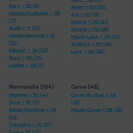
Gers — 32 (8)
Allier — 03 (20)
Hautes-Pyrénées — 65
Ain — 01 (19)
(11)
Drôme — 26 (22)
Aude — 11 (21)
Savoie — 73 (26)
Haute-Garonne — 31
Haute-Loire — 43 (25)
(32)
Ardèche — 07 (34)
Hérault — 34 (33)
Loire — 42 (26)
Gard — 30 (31)
Lozère — 48 (11)
Normandie (154)
Corse (48)
Manche — 50 (41)
Corse-du-Sud — 2A
Orne — 61 (11)
(23)
Seine-Maritime — 76
Haute-Corse — 2B (25)
(43)
Calvados — 14 (37)
Eure — 27 (22)