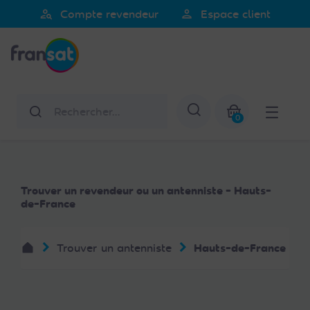
Veuillez
person_search
person
Compte revendeur
Espace client
noter
Fransat
:
Ce
site
Web
Rechercher
Afficher la re
comprend
0
un
Mon panier
système
d'accessibilité.
Trouver un revendeur ou un antenniste - Hauts-
de-France
Trouver un antenniste
Hauts-de-France