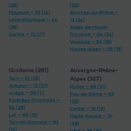
(38)
(68)
Mayenne — 53 (14)
Bouches-du-Rhône —
Loire-Atlantique — 44
13 (34)
(38)
Alpes-de-Haute-
Sarthe — 72 (17)
Provence — 04 (24)
Vaucluse — 84 (18)
Hautes-Alpes — 05 (15)
Occitanie (281)
Auvergne-Rhône-
Tarn — 81 (25)
Alpes (327)
Aveyron — 12 (37)
Rhône — 69 (31)
Ariège — 09 (11)
Puy-de-Dôme — 63
Pyrénées-Orientales —
(26)
66 (28)
Cantal — 15 (19)
Lot — 46 (19)
Haute-Savoie — 74
Tarn-et-Garonne — 82
(48)
(14)
Isère — 38 (31)