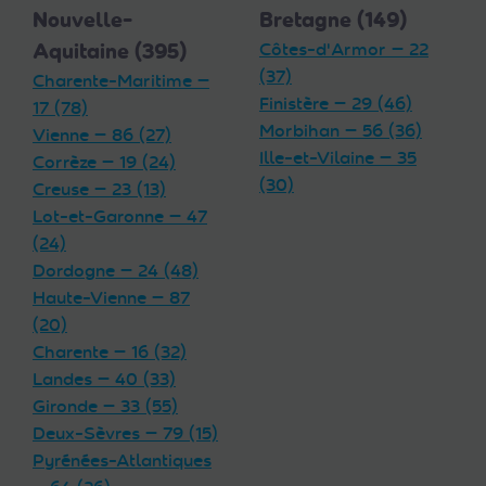
Nouvelle-
Bretagne (149)
Aquitaine (395)
Côtes-d'Armor — 22
(37)
Charente-Maritime —
Finistère — 29 (46)
17 (78)
Morbihan — 56 (36)
Vienne — 86 (27)
Ille-et-Vilaine — 35
Corrèze — 19 (24)
(30)
Creuse — 23 (13)
Lot-et-Garonne — 47
(24)
Dordogne — 24 (48)
Haute-Vienne — 87
(20)
Charente — 16 (32)
Landes — 40 (33)
Gironde — 33 (55)
Deux-Sèvres — 79 (15)
Pyrénées-Atlantiques