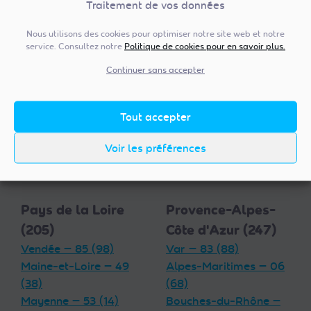
54 (17)
Traitement de vos données
Indre — 36 (13)
Ardennes — 08 (11)
Loiret — 45 (18)
Nous utilisons des cookies pour optimiser notre site web et notre
Vosges — 88 (27)
Eure-et-Loir — 28 (23)
service. Consultez notre
Politique de cookies pour en savoir plus.
Haute-Marne — 52 (15)
Loir-et-Cher — 41 (14)
Continuer sans accepter
Moselle — 57 (19)
Indre-et-Loire — 37
Meuse — 55 (11)
(18)
Haut-Rhin — 68 (26)
Cher — 18 (6)
Tout accepter
Aube — 10 (12)
Bas-Rhin — 67 (30)
Voir les préférences
Marne — 51 (12)
Pays de la Loire
Provence-Alpes-
(205)
Côte d'Azur (247)
Vendée — 85 (98)
Var — 83 (88)
Maine-et-Loire — 49
Alpes-Maritimes — 06
(38)
(68)
Mayenne — 53 (14)
Bouches-du-Rhône —