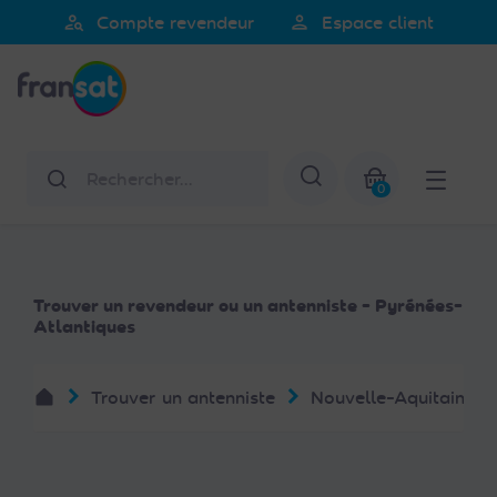
person_search
person
Compte revendeur
Espace client
Fransat
Rechercher
Afficher la re
0
Mon panier
Trouver un revendeur ou un antenniste - Pyrénées-
Atlantiques
Trouver un antenniste
Nouvelle-Aquitaine