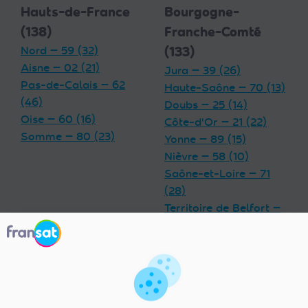
Hauts-de-France
Bourgogne-
(138)
Franche-Comté
Nord — 59 (32)
(133)
Aisne — 02 (21)
Jura — 39 (26)
Pas-de-Calais — 62
Haute-Saône — 70 (13)
(46)
Doubs — 25 (14)
Oise — 60 (16)
Côte-d'Or — 21 (22)
Somme — 80 (23)
Yonne — 89 (15)
Nièvre — 58 (10)
Saône-et-Loire — 71
(28)
Territoire de Belfort —
90 (5)
Grand Est (180)
Centre-Val de
Meurthe-et-Moselle —
Loire (92)