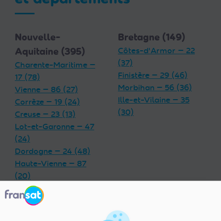
Nouvelle-
Bretagne (149)
Aquitaine (395)
Côtes-d'Armor — 22
(37)
Charente-Maritime —
Finistère — 29 (46)
17 (78)
Morbihan — 56 (36)
Vienne — 86 (27)
Ille-et-Vilaine — 35
Corrèze — 19 (24)
(30)
Creuse — 23 (13)
Lot-et-Garonne — 47
(24)
Dordogne — 24 (48)
Haute-Vienne — 87
(20)
Charente — 16 (32)
Landes — 40 (33)
Gironde — 33 (55)