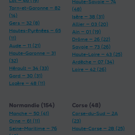
Lot — 46 (19)
Haute-Savoie — 74
Tarn-et-Garonne — 82
(48)
(14)
Isère — 38 (31)
Gers — 32 (8)
Allier — 03 (20)
Hautes-Pyrénées — 65
Ain — 01 (19)
(11)
Drôme — 26 (22)
Aude — 11 (21)
Savoie — 73 (26)
Haute-Garonne — 31
Haute-Loire — 43 (25)
(32)
Ardèche — 07 (34)
Hérault — 34 (33)
Loire — 42 (26)
Gard — 30 (31)
Lozère — 48 (11)
Normandie (154)
Corse (48)
Manche — 50 (41)
Corse-du-Sud — 2A
Orne — 61 (11)
(23)
Seine-Maritime — 76
Haute-Corse — 2B (25)