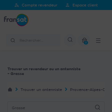
Veuillez
person_search
person
Compte revendeur
Espace client
noter
Fransat
:
Ce
site
Web
Rechercher
Afficher la re
comprend
0
un
Mon panier
système
d'accessibilité.
Trouver un revendeur ou un antenniste
- Grasse
Trouver un antenniste
Provence-Alpes-Côte