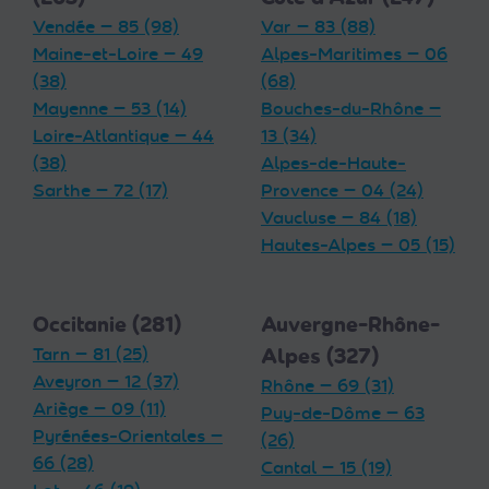
Vendée — 85 (98)
Var — 83 (88)
Maine-et-Loire — 49
Alpes-Maritimes — 06
(38)
(68)
Mayenne — 53 (14)
Bouches-du-Rhône —
Loire-Atlantique — 44
13 (34)
(38)
Alpes-de-Haute-
Sarthe — 72 (17)
Provence — 04 (24)
Vaucluse — 84 (18)
Hautes-Alpes — 05 (15)
Occitanie (281)
Auvergne-Rhône-
Tarn — 81 (25)
Alpes (327)
Aveyron — 12 (37)
Rhône — 69 (31)
Ariège — 09 (11)
Puy-de-Dôme — 63
Pyrénées-Orientales —
(26)
66 (28)
Cantal — 15 (19)