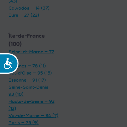
(43)
Calvados — 14 (37)
Eure — 27 (22)
Île-de-France
(100)
Seine-et-Marne — 77
(19)
Accessibilité
Yvelines — 78 (11)
Val-d'Oise — 95 (15)
Essonne — 91 (17)
Seine-Saint-Denis —
93 (10)
Hauts-de-Seine — 92
(12)
Val-de-Marne — 94 (7)
Paris — 75 (9)