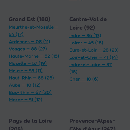
Grand Est (180)
Centre-Val de
Meurthe-et-Moselle —
Loire (92)
54 (17)
Indre — 36 (13)
Ardennes — 08 (11)
Loiret — 45 (18)
Vosges — 88 (27)
Eure-et-Loir — 28 (23)
Haute-Marne — 52 (15)
Loir-et-Cher — 41 (14)
Moselle — 57 (19)
Indre-et-Loire — 37
Meuse — 55 (11)
(18)
Haut-Rhin — 68 (26)
Cher — 18 (6)
Aube — 10 (12)
Bas-Rhin — 67 (30)
Marne — 51 (12)
Pays de la Loire
Provence-Alpes-
(205)
Côte d'Azur (247)