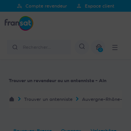
Veuillez
person_search
person
Compte revendeur
Espace client
noter
Fransat
:
Ce
site
Web
Rechercher
Afficher la re
comprend
0
un
Mon panier
système
d'accessibilité.
Trouver un revendeur ou un antenniste - Ain
Trouver un antenniste
Auvergne-Rhône-Alp
Bourg-en-Bresse
Oyonnax
Valserhône