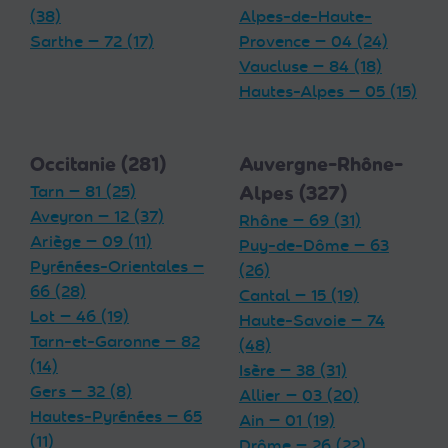
(38)
Alpes-de-Haute-
Sarthe — 72 (17)
Provence — 04 (24)
Vaucluse — 84 (18)
Hautes-Alpes — 05 (15)
Occitanie (281)
Auvergne-Rhône-
Tarn — 81 (25)
Alpes (327)
Aveyron — 12 (37)
Rhône — 69 (31)
Ariège — 09 (11)
Puy-de-Dôme — 63
Pyrénées-Orientales —
(26)
66 (28)
Cantal — 15 (19)
Lot — 46 (19)
Haute-Savoie — 74
Tarn-et-Garonne — 82
(48)
(14)
Isère — 38 (31)
Gers — 32 (8)
Allier — 03 (20)
Hautes-Pyrénées — 65
Ain — 01 (19)
(11)
Drôme — 26 (22)