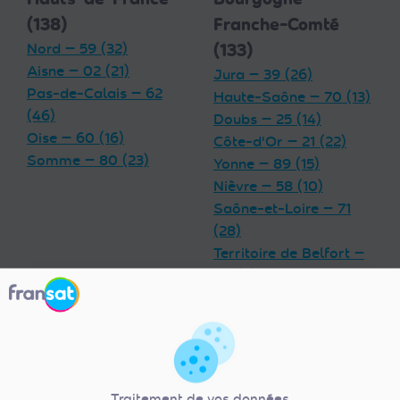
(138)
Franche-Comté
Nord — 59 (32)
(133)
Aisne — 02 (21)
Jura — 39 (26)
Pas-de-Calais — 62
Haute-Saône — 70 (13)
(46)
Doubs — 25 (14)
Oise — 60 (16)
Côte-d'Or — 21 (22)
Somme — 80 (23)
Yonne — 89 (15)
Nièvre — 58 (10)
Saône-et-Loire — 71
(28)
Territoire de Belfort —
90 (5)
Grand Est (180)
Centre-Val de
Meurthe-et-Moselle —
Loire (92)
54 (17)
Indre — 36 (13)
Traitement de vos données