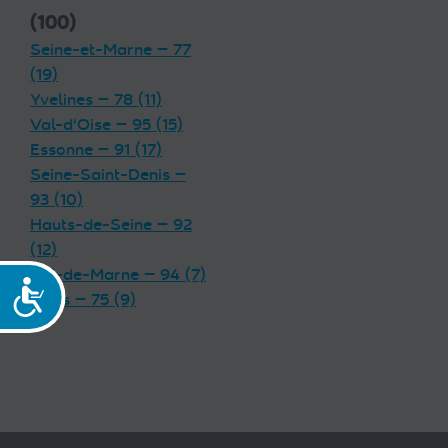
(100)
Seine-et-Marne — 77
(19)
Yvelines — 78 (11)
Val-d'Oise — 95 (15)
Essonne — 91 (17)
Seine-Saint-Denis —
93 (10)
Hauts-de-Seine — 92
(12)
Val-de-Marne — 94 (7)
Accessibilité
Paris — 75 (9)