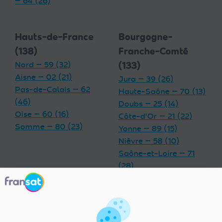
— 64 (26)
Hauts-de-France
Bourgogne-
(138)
Franche-Comté
Nord — 59 (32)
(133)
Aisne — 02 (21)
Jura — 39 (26)
Pas-de-Calais — 62
Haute-Saône — 70 (13)
(46)
Doubs — 25 (14)
Oise — 60 (16)
Côte-d'Or — 21 (22)
Somme — 80 (23)
Yonne — 89 (15)
Nièvre — 58 (10)
Saône-et-Loire — 71
(28)
Territoire de Belfort —
90 (5)