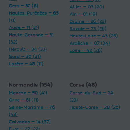
Gers — 32 (8)
Allier — 03 (20)
Hautes-Pyrénées — 65
Ain — 01 (19)
(11)
Drôme — 26 (22)
Aude — 11 (21)
Savoie — 73 (26)
Haute-Garonne — 31
Haute-Loire — 43 (25)
(32)
Ardèche — 07 (34)
Hérault — 34 (33)
Loire — 42 (26)
Gard — 30 (31)
Lozère — 48 (11)
Normandie (154)
Corse (48)
Manche — 50 (41)
Corse-du-Sud — 2A
Orne — 61 (11)
(23)
Seine-Maritime — 76
Haute-Corse — 2B (25)
(43)
Calvados — 14 (37)
Eure — 27 (22)