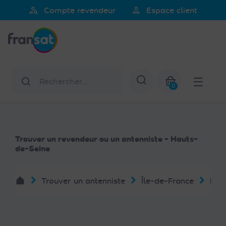
Veuillez
person_search
person
Compte revendeur
Espace client
noter
Fransat
:
Ce
site
Web
Rechercher
Afficher la re
comprend
0
un
Mon panier
système
d'accessibilité.
Trouver un revendeur ou un antenniste - Hauts-
de-Seine
Trouver un antenniste
Île-de-France
Hau