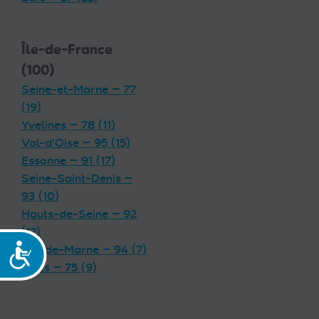
Île-de-France
(100)
Seine-et-Marne — 77
(19)
Yvelines — 78 (11)
Val-d'Oise — 95 (15)
Essonne — 91 (17)
Seine-Saint-Denis —
93 (10)
Hauts-de-Seine — 92
(12)
Val-de-Marne — 94 (7)
Accessibilité
Paris — 75 (9)