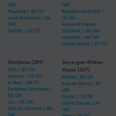
(38)
(68)
Mayenne — 53 (14)
Bouches-du-Rhône —
Loire-Atlantique — 44
13 (34)
(38)
Alpes-de-Haute-
Sarthe — 72 (17)
Provence — 04 (24)
Vaucluse — 84 (18)
Hautes-Alpes — 05 (15)
Occitanie (281)
Auvergne-Rhône-
Tarn — 81 (25)
Alpes (327)
Aveyron — 12 (37)
Rhône — 69 (31)
Ariège — 09 (11)
Puy-de-Dôme — 63
Pyrénées-Orientales —
(26)
66 (28)
Cantal — 15 (19)
Lot — 46 (19)
Haute-Savoie — 74
Tarn-et-Garonne — 82
(48)
(14)
Isère — 38 (31)