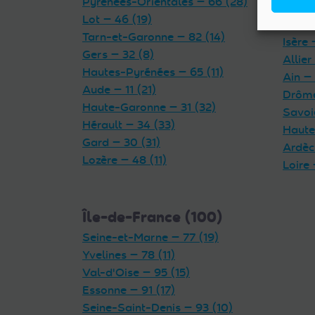
Pyrénées-Orientales — 66 (28)
Cantal
Lot — 46 (19)
Haute
Tarn-et-Garonne — 82 (14)
Isère 
Gers — 32 (8)
Allier
Hautes-Pyrénées — 65 (11)
Ain — 
Aude — 11 (21)
Drôme
Haute-Garonne — 31 (32)
Savoi
Hérault — 34 (33)
Haute
Gard — 30 (31)
Ardèc
Lozère — 48 (11)
Loire 
Île-de-France (100)
Seine-et-Marne — 77 (19)
Yvelines — 78 (11)
Val-d'Oise — 95 (15)
Essonne — 91 (17)
Seine-Saint-Denis — 93 (10)