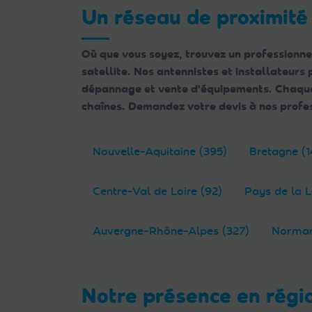
Web
Un réseau de proximité
aux
malvoyants
Où que vous soyez, trouvez un professionne
qui
satellite. Nos antennistes et installateurs
utilisent
dépannage et vente d'équipements. Chaque e
un
chaînes. Demandez votre devis à nos profes
lecteur
d'écran ;
Appuyez
Nouvelle-Aquitaine (395)
Bretagne (1
sur
Ctrl-
Centre-Val de Loire (92)
Pays de la L
F10
pour
Auvergne-Rhône-Alpes (327)
Norman
ouvrir
un
menu
d'accessibilité.
Notre présence en régi