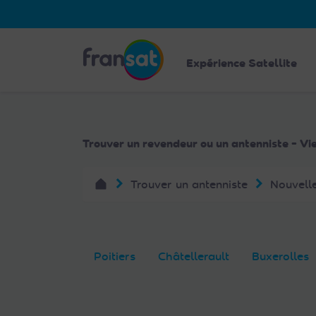
Veuillez
noter
:
Fransat
Ce
Expérience Satellite
site
Web
comprend
un
Trouver un revendeur ou un antenniste - Vi
système
d'accessibilité.
Trouver un antenniste
Nouvell
Appuyez
sur
Ctrl-
F11
pour
Poitiers
Châtellerault
Buxerolles
adapter
le
site