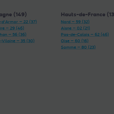
agne (149)
Hauts-de-France (1
-d'Armor — 22 (37)
Nord — 59 (32)
ère — 29 (46)
Aisne — 02 (21)
han — 56 (36)
Pas-de-Calais — 62 (46)
t-Vilaine — 35 (30)
Oise — 60 (16)
Somme — 80 (23)