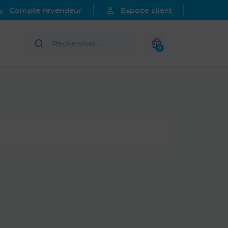
search
person
Compte revendeur
Espace client
Rechercher
0
Mon panier