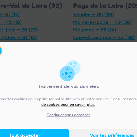
re-Val de Loire (92)
Pays de la Loire (20
— 36 (13)
Vendée — 85 (98)
 — 45 (18)
Maine-et-Loire — 49 (38)
et-Loir — 28 (23)
Mayenne — 53 (14)
t-Cher — 41 (14)
Loire-Atlantique — 44 (38)
et-Loire — 37 (18)
Sarthe — 72 (17)
— 18 (6)
Traitement de vos données
sons des cookies pour optimiser notre site web et notre service. Consultez not
ergne-Rhône-Alpes
Normandie (154)
de cookies pour en savoir plus.
)
Manche — 50 (41)
Continuer sans accepter
Orne — 61 (11)
 — 69 (31)
Seine-Maritime — 76 (43)
e-Dôme — 63 (26)
Tout accepter
Voir les préférences