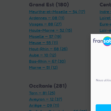
Grand Est (180)
Cent
Meurthe-et-Moselle — 54 (17)
Indre 
Ardennes — 08 (11)
Loiret
Vosges — 88 (27)
Eure-
Haute-Marne — 52 (15)
Loir-e
Moselle — 57 (19)
Indre-
Meuse — 55 (11)
Cher 
Haut-Rhin — 68 (26)
Aube — 10 (12)
Bas-Rhin — 67 (30)
Marne — 51 (12)
Nous utili
Occitanie (281)
Auv
Tarn — 81 (25)
(327
Aveyron — 12 (37)
Rhône
Ariège — 09 (11)
Puy-d