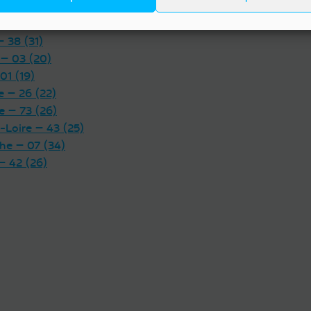
Calvados — 14 (37)
 — 15 (19)
Eure — 27 (22)
-Savoie — 74 (48)
— 38 (31)
 — 03 (20)
01 (19)
 — 26 (22)
e — 73 (26)
-Loire — 43 (25)
he — 07 (34)
— 42 (26)