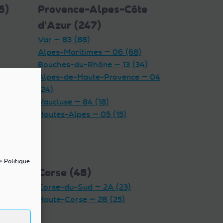
5)
Provence-Alpes-Côte
d'Azur (247)
Var — 83 (88)
Alpes-Maritimes — 06 (68)
Bouches-du-Rhône — 13 (34)
Alpes-de-Haute-Provence — 04
(24)
Vaucluse — 84 (18)
Hautes-Alpes — 05 (15)
re
Politique
Corse (48)
Corse-du-Sud — 2A (23)
Haute-Corse — 2B (25)