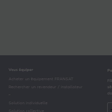
Vous équiper
Pa
Acheter un équipement FRANSAT
FR
Rechercher un revendeur / installateur
sé
do
–
Solution individuelle
Solution collective