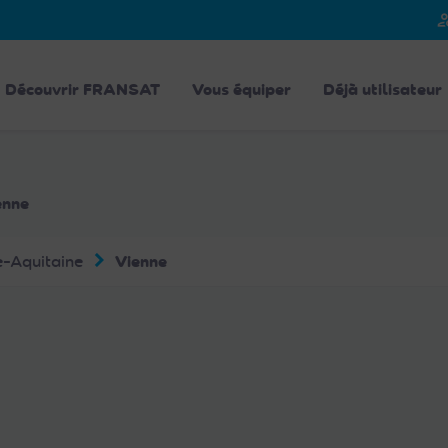
person_
Découvrir FRANSAT
Vous équiper
Déjà utilisateur
enne
e-Aquitaine
Vienne