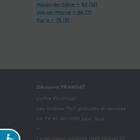
Hauts-de-Seine — 92 (12)
Val-de-Marne — 94 (7)
Paris — 75 (9)
Découvrir FRANSAT
L’offre FRANSAT
Les chaînes TNT gratuites et services
La TV en 4K-UHD pour tous
–
Accessibilité
Le décodeur satellite UHD FRANSAT