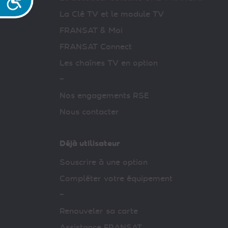
La Clé TV et le module TV
FRANSAT & Moi
FRANSAT Connect
Les chaînes TV en option
–
Nos engagements RSE
Nous contacter
Déjà utilisateur
Souscrire à une option
Compléter votre équipement
–
Renouveler sa carte
Assistance FRANSAT