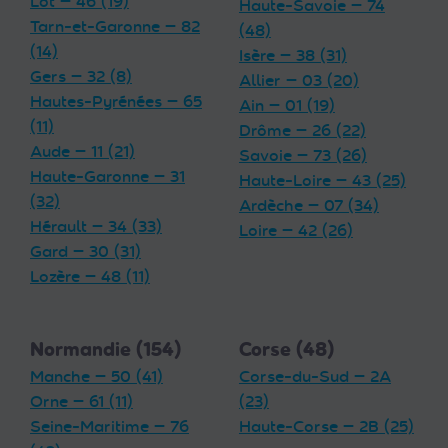
Lot — 46 (19)
Haute-Savoie — 74
Tarn-et-Garonne — 82
(48)
(14)
Isère — 38 (31)
Gers — 32 (8)
Allier — 03 (20)
Hautes-Pyrénées — 65
Ain — 01 (19)
(11)
Drôme — 26 (22)
Aude — 11 (21)
Savoie — 73 (26)
Haute-Garonne — 31
Haute-Loire — 43 (25)
(32)
Ardèche — 07 (34)
Hérault — 34 (33)
Loire — 42 (26)
Gard — 30 (31)
Lozère — 48 (11)
Normandie (154)
Corse (48)
Manche — 50 (41)
Corse-du-Sud — 2A
Orne — 61 (11)
(23)
Seine-Maritime — 76
Haute-Corse — 2B (25)