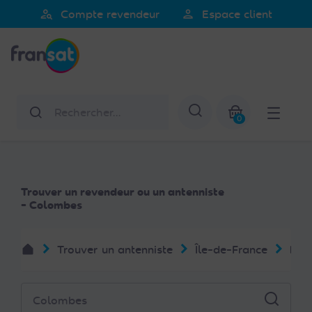
Veuillez
person_search
person
Compte revendeur
Espace client
noter
Fransat
:
Ce
site
Web
Rechercher
Afficher la re
comprend
0
un
Mon panier
système
d'accessibilité.
Trouver un revendeur ou un antenniste
- Colombes
Trouver un antenniste
Île-de-France
Hau