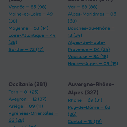
Vendée — 85 (98)
Var — 83 (88)
Maine-et-Loire — 49
Alpes-Maritimes — 06
(38)
(68)
Mayenne — 53 (14)
Bouches-du-Rhône —
Loire-Atlantique — 44
13 (34)
(38)
Alpes-de-Haute-
Sarthe — 72 (17)
Provence — 04 (24)
Vaucluse — 84 (18)
Hautes-Alpes — 05 (15)
Occitanie (281)
Auvergne-Rhône-
Tarn — 81 (25)
Alpes (327)
Aveyron — 12 (37)
Rhône — 69 (31)
Ariège — 09 (11)
Puy-de-Dôme — 63
Pyrénées-Orientales —
(26)
66 (28)
Cantal — 15 (19)