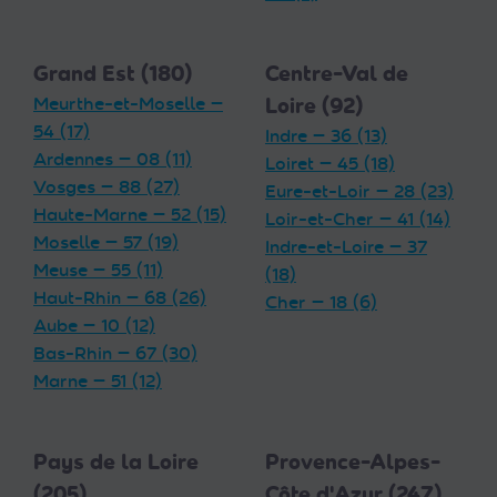
Grand Est (180)
Centre-Val de
Meurthe-et-Moselle —
Loire (92)
54 (17)
Indre — 36 (13)
Ardennes — 08 (11)
Loiret — 45 (18)
Vosges — 88 (27)
Eure-et-Loir — 28 (23)
Haute-Marne — 52 (15)
Loir-et-Cher — 41 (14)
Moselle — 57 (19)
Indre-et-Loire — 37
Meuse — 55 (11)
(18)
Haut-Rhin — 68 (26)
Cher — 18 (6)
Aube — 10 (12)
Bas-Rhin — 67 (30)
Marne — 51 (12)
Pays de la Loire
Provence-Alpes-
(205)
Côte d'Azur (247)