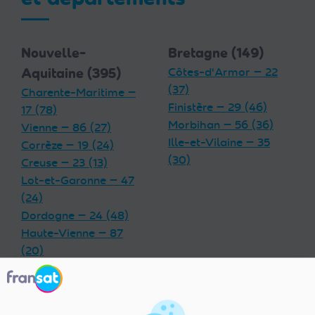
Nouvelle-
Bretagne (149)
Aquitaine (395)
Côtes-d'Armor — 22
(37)
Charente-Maritime —
Finistère — 29 (46)
17 (78)
Morbihan — 56 (36)
Vienne — 86 (27)
Ille-et-Vilaine — 35
Corrèze — 19 (24)
(30)
Creuse — 23 (13)
Lot-et-Garonne — 47
(24)
Dordogne — 24 (48)
Haute-Vienne — 87
(20)
Charente — 16 (32)
Landes — 40 (33)
Gironde — 33 (55)