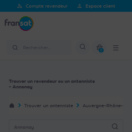
Veuillez
person_search
person
Compte revendeur
Espace client
noter
Fransat
:
Ce
site
Web
Rechercher
Afficher la re
comprend
0
un
Mon panier
système
d'accessibilité.
Trouver un revendeur ou un antenniste
- Annonay
Trouver un antenniste
Auvergne-Rhône-Alp