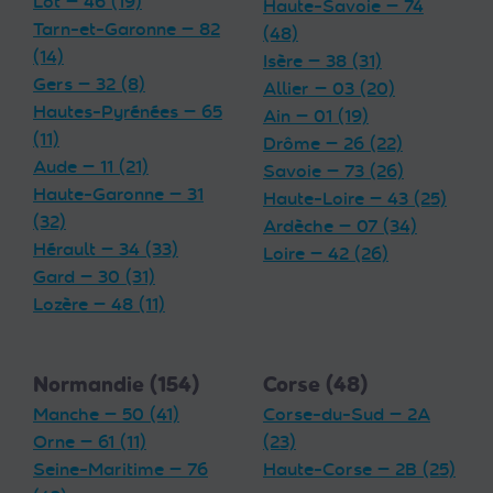
Lot — 46 (19)
Haute-Savoie — 74
Tarn-et-Garonne — 82
(48)
(14)
Isère — 38 (31)
Gers — 32 (8)
Allier — 03 (20)
Hautes-Pyrénées — 65
Ain — 01 (19)
(11)
Drôme — 26 (22)
Aude — 11 (21)
Savoie — 73 (26)
Haute-Garonne — 31
Haute-Loire — 43 (25)
(32)
Ardèche — 07 (34)
Hérault — 34 (33)
Loire — 42 (26)
Gard — 30 (31)
Lozère — 48 (11)
Normandie (154)
Corse (48)
Manche — 50 (41)
Corse-du-Sud — 2A
Orne — 61 (11)
(23)
Seine-Maritime — 76
Haute-Corse — 2B (25)