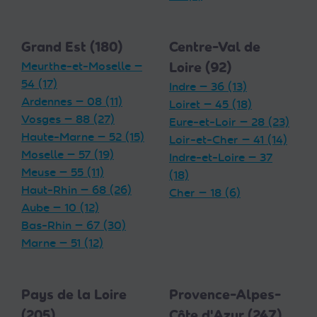
Grand Est (180)
Centre-Val de
Meurthe-et-Moselle —
Loire (92)
54 (17)
Indre — 36 (13)
Ardennes — 08 (11)
Loiret — 45 (18)
Vosges — 88 (27)
Eure-et-Loir — 28 (23)
Haute-Marne — 52 (15)
Loir-et-Cher — 41 (14)
Moselle — 57 (19)
Indre-et-Loire — 37
Meuse — 55 (11)
(18)
Haut-Rhin — 68 (26)
Cher — 18 (6)
Aube — 10 (12)
Bas-Rhin — 67 (30)
Marne — 51 (12)
Pays de la Loire
Provence-Alpes-
(205)
Côte d'Azur (247)