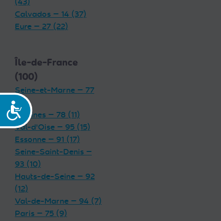
(43)
Calvados — 14 (37)
Eure — 27 (22)
Île-de-France
(100)
Seine-et-Marne — 77
(19)
Accessibilité
Yvelines — 78 (11)
Val-d'Oise — 95 (15)
Essonne — 91 (17)
Seine-Saint-Denis —
93 (10)
Hauts-de-Seine — 92
(12)
Val-de-Marne — 94 (7)
Paris — 75 (9)