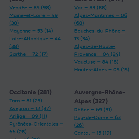
Vendée — 85 (98)
Var — 83 (88)
Maine-et-Loire — 49
Alpes-Maritimes — 06
(38)
(68)
Mayenne — 53 (14)
Bouches-du-Rhône —
Loire-Atlantique — 44
13 (34)
(38)
Alpes-de-Haute-
Sarthe — 72 (17)
Provence — 04 (24)
Vaucluse — 84 (18)
Hautes-Alpes — 05 (15)
Occitanie (281)
Auvergne-Rhône-
Tarn — 81 (25)
Alpes (327)
Aveyron — 12 (37)
Rhône — 69 (31)
Ariège — 09 (11)
Puy-de-Dôme — 63
Pyrénées-Orientales —
(26)
66 (28)
Cantal — 15 (19)