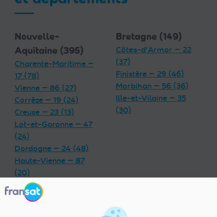
Nouvelle-
Bretagne (149)
Aquitaine (395)
Côtes-d'Armor — 22
(37)
Charente-Maritime —
Finistère — 29 (46)
17 (78)
Morbihan — 56 (36)
Vienne — 86 (27)
Ille-et-Vilaine — 35
Corrèze — 19 (24)
(30)
Creuse — 23 (13)
Lot-et-Garonne — 47
(24)
Dordogne — 24 (48)
Haute-Vienne — 87
(20)
Charente — 16 (32)
Landes — 40 (33)
Gironde — 33 (55)