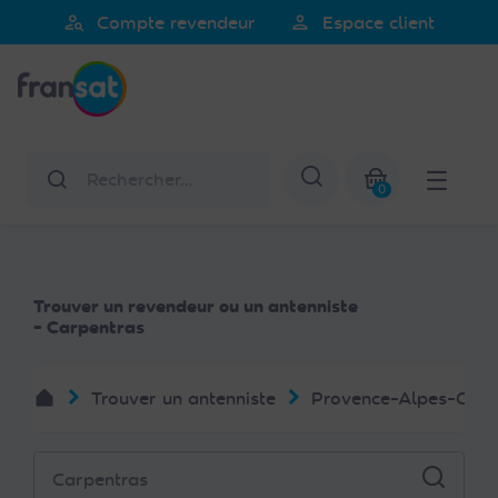
Veuillez
person_search
person
Compte revendeur
Espace client
noter
Fransat
:
Ce
site
Web
Rechercher
Afficher la re
comprend
0
un
Mon panier
système
d'accessibilité.
Trouver un revendeur ou un antenniste
- Carpentras
Trouver un antenniste
Provence-Alpes-Côte