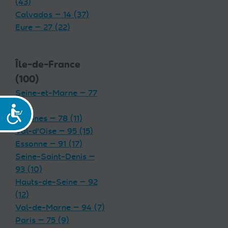
(43)
Calvados — 14 (37)
Eure — 27 (22)
Île-de-France
(100)
Seine-et-Marne — 77
(19)
Accessibilité
Yvelines — 78 (11)
Val-d'Oise — 95 (15)
Essonne — 91 (17)
Seine-Saint-Denis —
93 (10)
Hauts-de-Seine — 92
(12)
Val-de-Marne — 94 (7)
Paris — 75 (9)