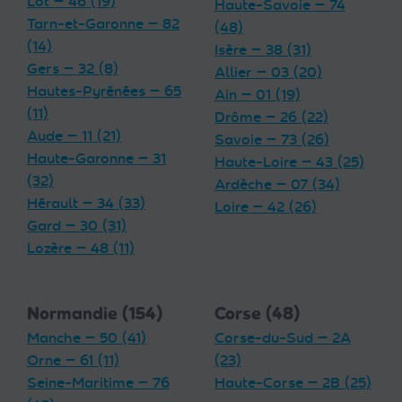
Lot — 46 (19)
Haute-Savoie — 74
Tarn-et-Garonne — 82
(48)
(14)
Isère — 38 (31)
Gers — 32 (8)
Allier — 03 (20)
Hautes-Pyrénées — 65
Ain — 01 (19)
(11)
Drôme — 26 (22)
Aude — 11 (21)
Savoie — 73 (26)
Haute-Garonne — 31
Haute-Loire — 43 (25)
(32)
Ardèche — 07 (34)
Hérault — 34 (33)
Loire — 42 (26)
Gard — 30 (31)
Lozère — 48 (11)
Normandie (154)
Corse (48)
Manche — 50 (41)
Corse-du-Sud — 2A
Orne — 61 (11)
(23)
Seine-Maritime — 76
Haute-Corse — 2B (25)