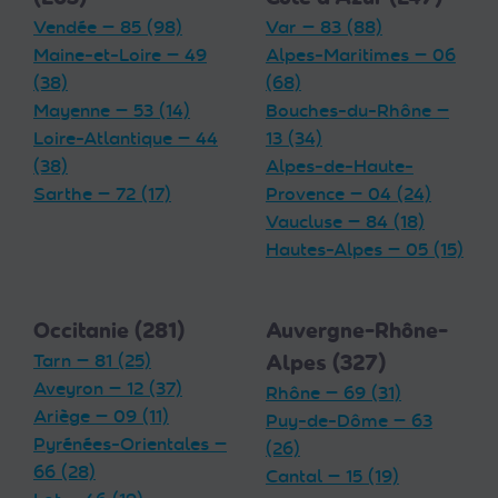
Vendée — 85 (98)
Var — 83 (88)
Maine-et-Loire — 49
Alpes-Maritimes — 06
(38)
(68)
Mayenne — 53 (14)
Bouches-du-Rhône —
Loire-Atlantique — 44
13 (34)
(38)
Alpes-de-Haute-
Sarthe — 72 (17)
Provence — 04 (24)
Vaucluse — 84 (18)
Hautes-Alpes — 05 (15)
Occitanie (281)
Auvergne-Rhône-
Tarn — 81 (25)
Alpes (327)
Aveyron — 12 (37)
Rhône — 69 (31)
Ariège — 09 (11)
Puy-de-Dôme — 63
Pyrénées-Orientales —
(26)
66 (28)
Cantal — 15 (19)