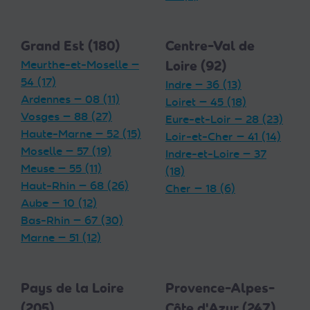
Grand Est (180)
Centre-Val de
Meurthe-et-Moselle —
Loire (92)
54 (17)
Indre — 36 (13)
Ardennes — 08 (11)
Loiret — 45 (18)
Vosges — 88 (27)
Eure-et-Loir — 28 (23)
Haute-Marne — 52 (15)
Loir-et-Cher — 41 (14)
Moselle — 57 (19)
Indre-et-Loire — 37
Meuse — 55 (11)
(18)
Haut-Rhin — 68 (26)
Cher — 18 (6)
Aube — 10 (12)
Bas-Rhin — 67 (30)
Marne — 51 (12)
Pays de la Loire
Provence-Alpes-
(205)
Côte d'Azur (247)