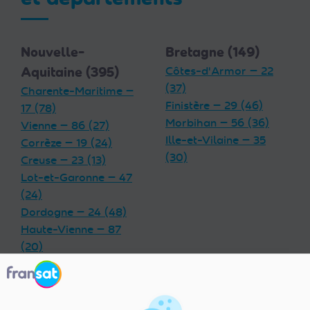
Nouvelle-
Bretagne (149)
Aquitaine (395)
Côtes-d'Armor — 22
(37)
Charente-Maritime —
Finistère — 29 (46)
17 (78)
Morbihan — 56 (36)
Vienne — 86 (27)
Ille-et-Vilaine — 35
Corrèze — 19 (24)
(30)
Creuse — 23 (13)
Lot-et-Garonne — 47
(24)
Dordogne — 24 (48)
Haute-Vienne — 87
(20)
Charente — 16 (32)
Landes — 40 (33)
Gironde — 33 (55)