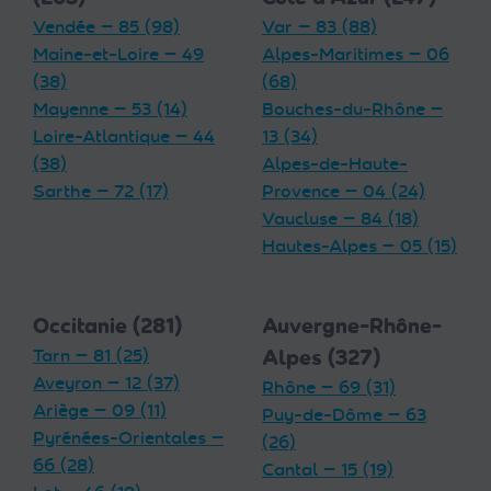
Vendée — 85 (98)
Var — 83 (88)
Maine-et-Loire — 49
Alpes-Maritimes — 06
(38)
(68)
Mayenne — 53 (14)
Bouches-du-Rhône —
Loire-Atlantique — 44
13 (34)
(38)
Alpes-de-Haute-
Sarthe — 72 (17)
Provence — 04 (24)
Vaucluse — 84 (18)
Hautes-Alpes — 05 (15)
Occitanie (281)
Auvergne-Rhône-
Tarn — 81 (25)
Alpes (327)
Aveyron — 12 (37)
Rhône — 69 (31)
Ariège — 09 (11)
Puy-de-Dôme — 63
Pyrénées-Orientales —
(26)
66 (28)
Cantal — 15 (19)