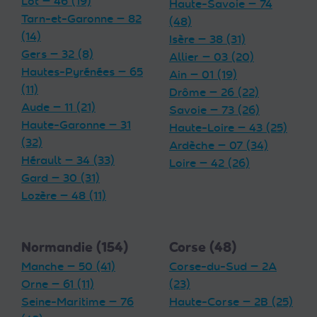
Lot — 46 (19)
Haute-Savoie — 74
Tarn-et-Garonne — 82
(48)
(14)
Isère — 38 (31)
Gers — 32 (8)
Allier — 03 (20)
Hautes-Pyrénées — 65
Ain — 01 (19)
(11)
Drôme — 26 (22)
Aude — 11 (21)
Savoie — 73 (26)
Haute-Garonne — 31
Haute-Loire — 43 (25)
(32)
Ardèche — 07 (34)
Hérault — 34 (33)
Loire — 42 (26)
Gard — 30 (31)
Lozère — 48 (11)
Normandie (154)
Corse (48)
Manche — 50 (41)
Corse-du-Sud — 2A
Orne — 61 (11)
(23)
Seine-Maritime — 76
Haute-Corse — 2B (25)