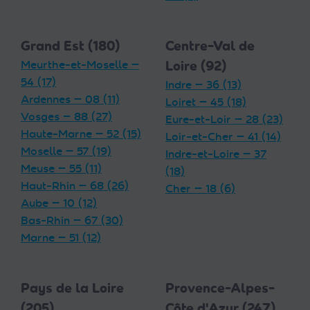
Grand Est (180)
Centre-Val de
Meurthe-et-Moselle —
Loire (92)
54 (17)
Indre — 36 (13)
Ardennes — 08 (11)
Loiret — 45 (18)
Vosges — 88 (27)
Eure-et-Loir — 28 (23)
Haute-Marne — 52 (15)
Loir-et-Cher — 41 (14)
Moselle — 57 (19)
Indre-et-Loire — 37
Meuse — 55 (11)
(18)
Haut-Rhin — 68 (26)
Cher — 18 (6)
Aube — 10 (12)
Bas-Rhin — 67 (30)
Marne — 51 (12)
Pays de la Loire
Provence-Alpes-
(205)
Côte d'Azur (247)