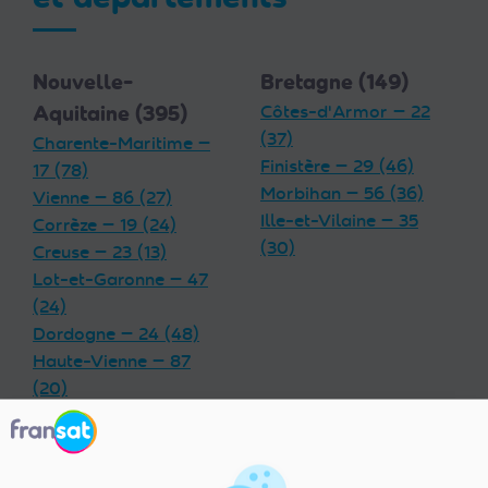
Nouvelle-
Bretagne (149)
Aquitaine (395)
Côtes-d'Armor — 22
(37)
Charente-Maritime —
Finistère — 29 (46)
17 (78)
Morbihan — 56 (36)
Vienne — 86 (27)
Ille-et-Vilaine — 35
Corrèze — 19 (24)
(30)
Creuse — 23 (13)
Lot-et-Garonne — 47
(24)
Dordogne — 24 (48)
Haute-Vienne — 87
(20)
Charente — 16 (32)
Landes — 40 (33)
Gironde — 33 (55)