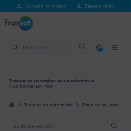
person_search
person
Compte revendeur
Espace client
Fransat
Rechercher
Afficher la re
0
Mon panier
Trouver un revendeur ou un antenniste
- La Roche-sur-Yon
Trouver un antenniste
Pays de la Loire
V