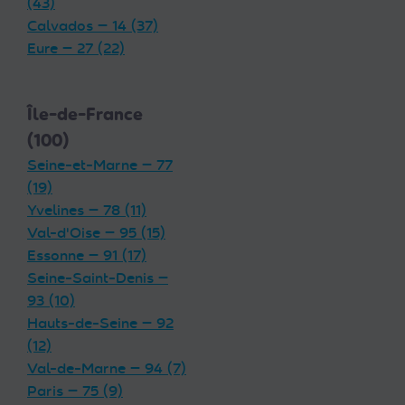
(43)
Calvados — 14 (37)
Eure — 27 (22)
Île-de-France
(100)
Seine-et-Marne — 77
(19)
Yvelines — 78 (11)
Val-d'Oise — 95 (15)
Essonne — 91 (17)
Seine-Saint-Denis —
93 (10)
Hauts-de-Seine — 92
(12)
Val-de-Marne — 94 (7)
Paris — 75 (9)