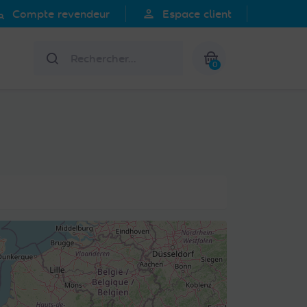
search
person
Compte revendeur
Espace client
Rechercher
0
Mon panier