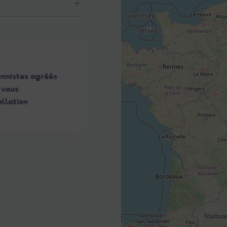
ennistes agréés
 vous
llation