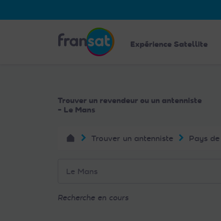
Veuillez
noter
:
Fransat
Ce
Expérience Satellite
site
Web
comprend
un
Trouver un revendeur ou un antenniste
système
- Le Mans
d'accessibilité.
Appuyez
Trouver un antenniste
Pays de 
sur
Ctrl-
F11
pour
adapter
Recherche en cours
le
site