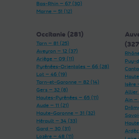
Bas-Rhin — 67 (30)
Marne — 51 (12)
Occitanie (281)
Auv
Tarn — 81 (25)
(327
Aveyron — 12 (37)
Rhône
Ariège — 09 (11)
Puy-d
Pyrénées-Orientales — 66 (28)
Cantal
Lot — 46 (19)
Haute
Tarn-et-Garonne — 82 (14)
Isère 
Gers — 32 (8)
Allier
Hautes-Pyrénées — 65 (11)
Ain — 
Aude — 11 (21)
Drôme
Haute-Garonne — 31 (32)
Savoi
Hérault — 34 (33)
Haute
Gard — 30 (31)
Ardèc
Lozère — 48 (11)
Loire 