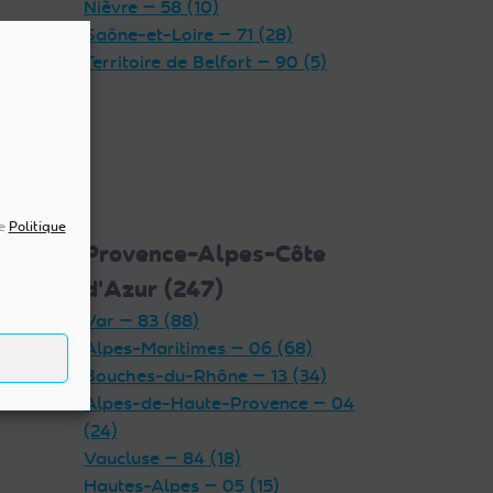
Nièvre — 58 (10)
Saône-et-Loire — 71 (28)
Territoire de Belfort — 90 (5)
re
Politique
5)
Provence-Alpes-Côte
d'Azur (247)
Var — 83 (88)
Alpes-Maritimes — 06 (68)
Bouches-du-Rhône — 13 (34)
Alpes-de-Haute-Provence — 04
(24)
Vaucluse — 84 (18)
Hautes-Alpes — 05 (15)