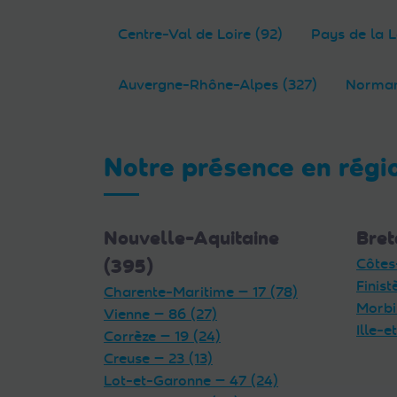
Centre-Val de Loire (92)
Pays de la L
Auvergne-Rhône-Alpes (327)
Norman
Notre présence en régi
Nouvelle-Aquitaine
Bret
(395)
Côtes
Finist
Charente-Maritime — 17 (78)
Morbi
Vienne — 86 (27)
Ille-e
Corrèze — 19 (24)
Creuse — 23 (13)
Lot-et-Garonne — 47 (24)