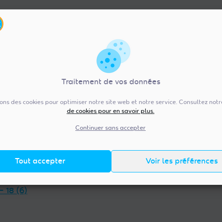
Traitement de vos données
sons des cookies pour optimiser notre site web et notre service. Consultez not
de cookies pour en savoir plus.
re-Val de Loire (92)
Pays de la Loire (20
— 36 (13)
Vendée — 85 (98)
Continuer sans accepter
 — 45 (18)
Maine-et-Loire — 49 (38)
et-Loir — 28 (23)
Mayenne — 53 (14)
Tout accepter
Voir les préférences
t-Cher — 41 (14)
Loire-Atlantique — 44 (38)
et-Loire — 37 (18)
Sarthe — 72 (17)
— 18 (6)