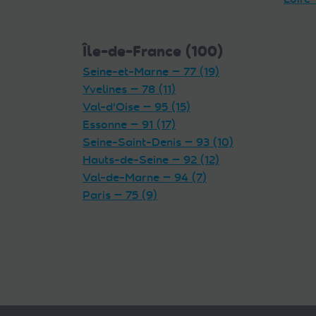
Île-de-France (100)
Seine-et-Marne — 77 (19)
Yvelines — 78 (11)
Val-d'Oise — 95 (15)
Essonne — 91 (17)
Seine-Saint-Denis — 93 (10)
Hauts-de-Seine — 92 (12)
Val-de-Marne — 94 (7)
Paris — 75 (9)