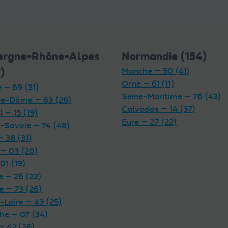
ergne-Rhône-Alpes
Normandie (154)
)
Manche — 50 (41)
Orne — 61 (11)
 — 69 (31)
Seine-Maritime — 76 (43)
e-Dôme — 63 (26)
Calvados — 14 (37)
 — 15 (19)
Eure — 27 (22)
-Savoie — 74 (48)
— 38 (31)
 — 03 (20)
01 (19)
 — 26 (22)
e — 73 (26)
-Loire — 43 (25)
he — 07 (34)
— 42 (26)