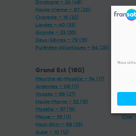
Dordogne — 24 (48)
Haute-Vienne — 87 (20)
Charente — 16 (32)
Landes — 40 (33)
Gironde — 33 (55)
Deux-Sèvres — 79 (15)
Pyrénées-Atlantiques — 64 (26)
Nous utili
Grand Est (180)
Cent
Meurthe-et-Moselle — 54 (17)
Indre 
Ardennes — 08 (11)
Loiret
Vosges — 88 (27)
Eure-
Haute-Marne — 52 (15)
Loir-e
Moselle — 57 (19)
Indre-
Meuse — 55 (11)
Cher 
Haut-Rhin — 68 (26)
Aube — 10 (12)