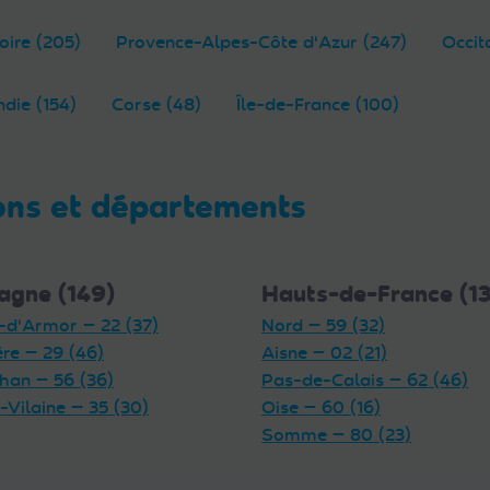
oire (205)
Provence-Alpes-Côte d'Azur (247)
Occit
die (154)
Corse (48)
Île-de-France (100)
ons et départements
agne (149)
Hauts-de-France (1
-d'Armor — 22 (37)
Nord — 59 (32)
ère — 29 (46)
Aisne — 02 (21)
han — 56 (36)
Pas-de-Calais — 62 (46)
t-Vilaine — 35 (30)
Oise — 60 (16)
Somme — 80 (23)