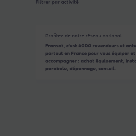
Filtrer par activité
Web
aux
malvoyants
qui
utilisent
Profitez de notre réseau national.
un
Fransat, c'est 4000 revendeurs et ant
lecteur
partout en France pour vous équiper et
d'écran ;
accompagner : achat équipement, insta
Appuyez
parabole, dépannage, conseil.
sur
Ctrl-
F10
pour
ouvrir
un
menu
d'accessibilité.