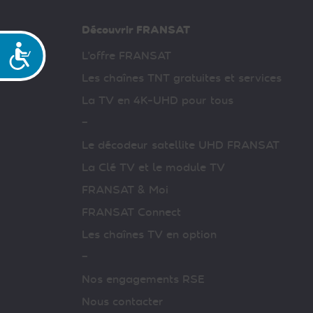
Découvrir FRANSAT
Accessibilité
L’offre FRANSAT
Les chaînes TNT gratuites et services
La TV en 4K-UHD pour tous
–
Le décodeur satellite UHD FRANSAT
La Clé TV et le module TV
FRANSAT & Moi
FRANSAT Connect
Les chaînes TV en option
–
Nos engagements RSE
Nous contacter