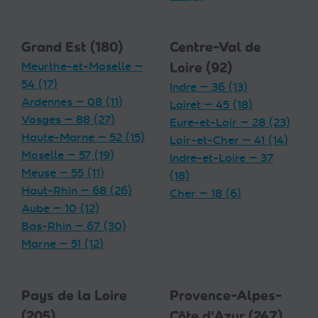
Grand Est (180)
Centre-Val de
Meurthe-et-Moselle —
Loire (92)
54 (17)
Indre — 36 (13)
Ardennes — 08 (11)
Loiret — 45 (18)
Vosges — 88 (27)
Eure-et-Loir — 28 (23)
Haute-Marne — 52 (15)
Loir-et-Cher — 41 (14)
Moselle — 57 (19)
Indre-et-Loire — 37
Meuse — 55 (11)
(18)
Haut-Rhin — 68 (26)
Cher — 18 (6)
Aube — 10 (12)
Bas-Rhin — 67 (30)
Marne — 51 (12)
Pays de la Loire
Provence-Alpes-
(205)
Côte d'Azur (247)