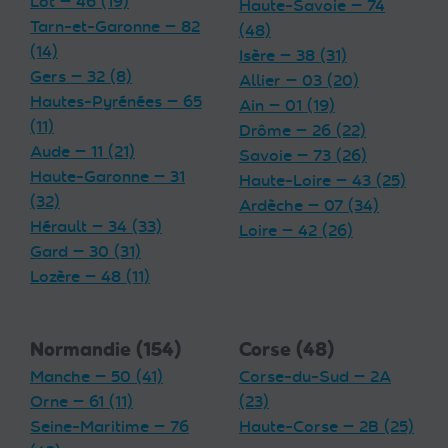
Lot — 46 (19)
Haute-Savoie — 74
Tarn-et-Garonne — 82
(48)
(14)
Isère — 38 (31)
Gers — 32 (8)
Allier — 03 (20)
Hautes-Pyrénées — 65
Ain — 01 (19)
(11)
Drôme — 26 (22)
Aude — 11 (21)
Savoie — 73 (26)
Haute-Garonne — 31
Haute-Loire — 43 (25)
(32)
Ardèche — 07 (34)
Hérault — 34 (33)
Loire — 42 (26)
Gard — 30 (31)
Lozère — 48 (11)
Normandie (154)
Corse (48)
Manche — 50 (41)
Corse-du-Sud — 2A
Orne — 61 (11)
(23)
Seine-Maritime — 76
Haute-Corse — 2B (25)