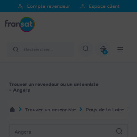
Veuillez
person_search
person
Compte revendeur
Espace client
noter
Fransat
:
Ce
site
Web
Rechercher
Afficher la re
comprend
0
un
Mon panier
système
d'accessibilité.
Trouver un revendeur ou un antenniste
- Angers
Trouver un antenniste
Pays de la Loire
M