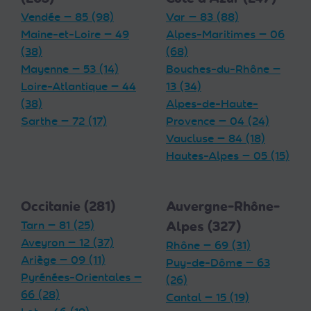
Vendée — 85 (98)
Var — 83 (88)
Maine-et-Loire — 49
Alpes-Maritimes — 06
(38)
(68)
Mayenne — 53 (14)
Bouches-du-Rhône —
Loire-Atlantique — 44
13 (34)
(38)
Alpes-de-Haute-
Sarthe — 72 (17)
Provence — 04 (24)
Vaucluse — 84 (18)
Hautes-Alpes — 05 (15)
Occitanie (281)
Auvergne-Rhône-
Tarn — 81 (25)
Alpes (327)
Aveyron — 12 (37)
Rhône — 69 (31)
Ariège — 09 (11)
Puy-de-Dôme — 63
Pyrénées-Orientales —
(26)
66 (28)
Cantal — 15 (19)