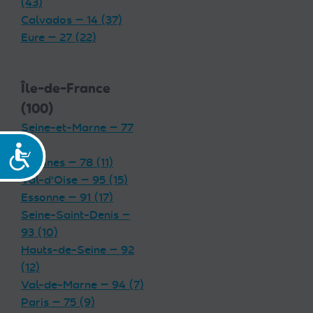
(43)
Calvados — 14 (37)
Eure — 27 (22)
Île-de-France
(100)
Seine-et-Marne — 77
(19)
Accessibilité
Yvelines — 78 (11)
Val-d'Oise — 95 (15)
Essonne — 91 (17)
Seine-Saint-Denis —
93 (10)
Hauts-de-Seine — 92
(12)
Val-de-Marne — 94 (7)
Paris — 75 (9)