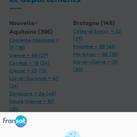
Nouvelle-
Bretagne (149)
Aquitaine (395)
Côtes-d'Armor — 22
(37)
Charente-Maritime —
Finistère — 29 (46)
17 (78)
Morbihan — 56 (36)
Vienne — 86 (27)
Ille-et-Vilaine — 35
Corrèze — 19 (24)
(30)
Creuse — 23 (13)
Lot-et-Garonne — 47
(24)
Dordogne — 24 (48)
Haute-Vienne — 87
(20)
Charente — 16 (32)
Landes — 40 (33)
Gironde — 33 (55)