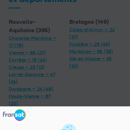
Nouvelle-
Bretagne (149)
Aquitaine (395)
Côtes-d'Armor — 22
(37)
Charente-Maritime —
Finistère — 29 (46)
17 (78)
Morbihan — 56 (36)
Vienne — 86 (27)
Ille-et-Vilaine — 35
Corrèze — 19 (24)
(30)
Creuse — 23 (13)
Lot-et-Garonne — 47
(24)
Dordogne — 24 (48)
Haute-Vienne — 87
(20)
Charente — 16 (32)
Landes — 40 (33)
Gironde — 33 (55)