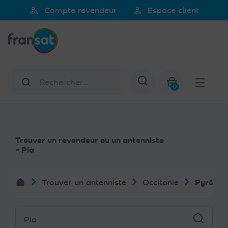
Veuillez
person_search
person
Compte revendeur
Espace client
noter
Fransat
:
Ce
site
Web
Rechercher
Afficher la re
comprend
0
un
Mon panier
système
d'accessibilité.
Trouver un revendeur ou un antenniste
- Pia
Trouver un antenniste
Occitanie
Pyrénée