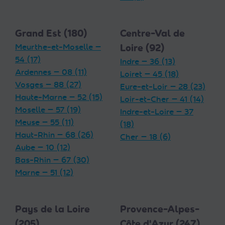
Grand Est (180)
Centre-Val de
Meurthe-et-Moselle —
Loire (92)
54 (17)
Indre — 36 (13)
Ardennes — 08 (11)
Loiret — 45 (18)
Vosges — 88 (27)
Eure-et-Loir — 28 (23)
Haute-Marne — 52 (15)
Loir-et-Cher — 41 (14)
Moselle — 57 (19)
Indre-et-Loire — 37
Meuse — 55 (11)
(18)
Haut-Rhin — 68 (26)
Cher — 18 (6)
Aube — 10 (12)
Bas-Rhin — 67 (30)
Marne — 51 (12)
Pays de la Loire
Provence-Alpes-
(205)
Côte d'Azur (247)