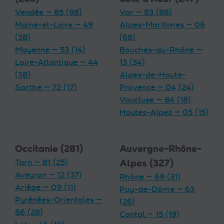
Vendée — 85 (98)
Var — 83 (88)
Maine-et-Loire — 49
Alpes-Maritimes — 06
(38)
(68)
Mayenne — 53 (14)
Bouches-du-Rhône —
Loire-Atlantique — 44
13 (34)
(38)
Alpes-de-Haute-
Sarthe — 72 (17)
Provence — 04 (24)
Vaucluse — 84 (18)
Hautes-Alpes — 05 (15)
Occitanie (281)
Auvergne-Rhône-
Tarn — 81 (25)
Alpes (327)
Aveyron — 12 (37)
Rhône — 69 (31)
Ariège — 09 (11)
Puy-de-Dôme — 63
Pyrénées-Orientales —
(26)
66 (28)
Cantal — 15 (19)