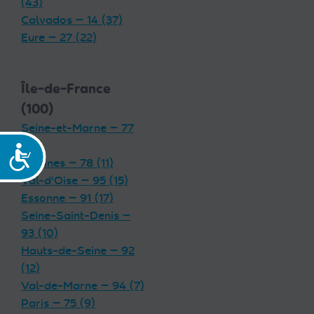
(43)
Calvados — 14 (37)
Eure — 27 (22)
Île-de-France
(100)
Seine-et-Marne — 77
(19)
Accessibilité
Yvelines — 78 (11)
Val-d'Oise — 95 (15)
Essonne — 91 (17)
Seine-Saint-Denis —
93 (10)
Hauts-de-Seine — 92
(12)
Val-de-Marne — 94 (7)
Paris — 75 (9)