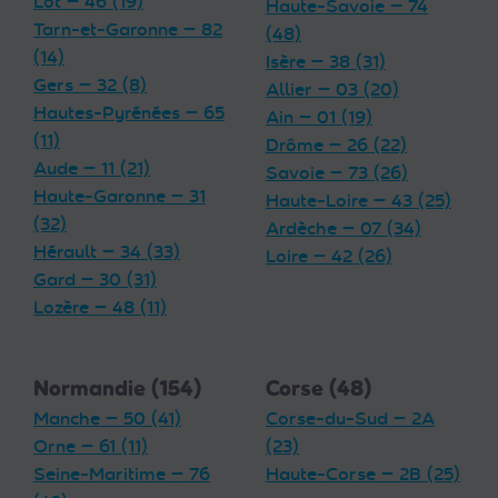
Lot — 46 (19)
Haute-Savoie — 74
Tarn-et-Garonne — 82
(48)
(14)
Isère — 38 (31)
Gers — 32 (8)
Allier — 03 (20)
Hautes-Pyrénées — 65
Ain — 01 (19)
(11)
Drôme — 26 (22)
Aude — 11 (21)
Savoie — 73 (26)
Haute-Garonne — 31
Haute-Loire — 43 (25)
(32)
Ardèche — 07 (34)
Hérault — 34 (33)
Loire — 42 (26)
Gard — 30 (31)
Lozère — 48 (11)
Normandie (154)
Corse (48)
Manche — 50 (41)
Corse-du-Sud — 2A
Orne — 61 (11)
(23)
Seine-Maritime — 76
Haute-Corse — 2B (25)