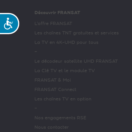
Découvrir FRANSAT
Accessibilité
L’offre FRANSAT
Les chaînes TNT gratuites et services
La TV en 4K-UHD pour tous
–
Le décodeur satellite UHD FRANSAT
La Clé TV et le module TV
FRANSAT & Moi
FRANSAT Connect
Les chaînes TV en option
–
Nos engagements RSE
Nous contacter