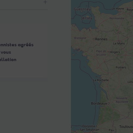
ennistes agréés
 vous
llation