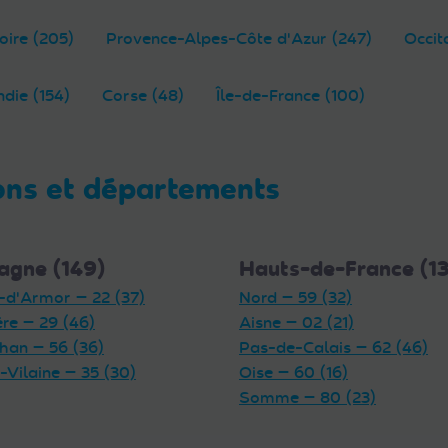
oire (205)
Provence-Alpes-Côte d'Azur (247)
Occit
die (154)
Corse (48)
Île-de-France (100)
ons et départements
agne (149)
Hauts-de-France (1
-d'Armor — 22 (37)
Nord — 59 (32)
ère — 29 (46)
Aisne — 02 (21)
han — 56 (36)
Pas-de-Calais — 62 (46)
t-Vilaine — 35 (30)
Oise — 60 (16)
Somme — 80 (23)