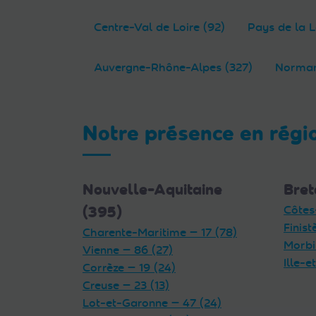
Centre-Val de Loire (92)
Pays de la L
Auvergne-Rhône-Alpes (327)
Norman
Notre présence en régi
Nouvelle-Aquitaine
Bret
(395)
Côtes
Finist
Charente-Maritime — 17 (78)
Morbi
Vienne — 86 (27)
Ille-e
Corrèze — 19 (24)
Creuse — 23 (13)
Lot-et-Garonne — 47 (24)