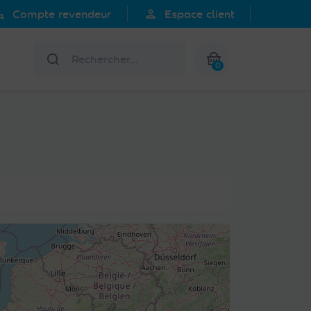
search
person
Compte revendeur
Espace client
Rechercher
0
Mon panier