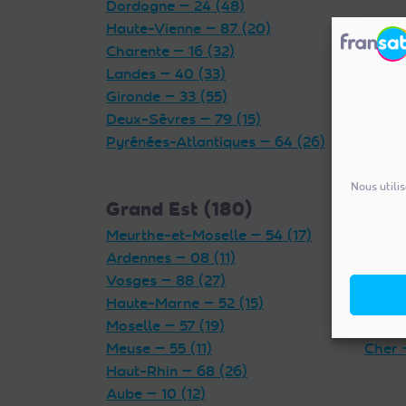
Dordogne — 24 (48)
Haute-Vienne — 87 (20)
Charente — 16 (32)
Landes — 40 (33)
Gironde — 33 (55)
Deux-Sèvres — 79 (15)
Pyrénées-Atlantiques — 64 (26)
Nous utili
Grand Est (180)
Cent
Meurthe-et-Moselle — 54 (17)
Indre 
Ardennes — 08 (11)
Loiret
Vosges — 88 (27)
Eure-
Haute-Marne — 52 (15)
Loir-e
Moselle — 57 (19)
Indre-
Meuse — 55 (11)
Cher 
Haut-Rhin — 68 (26)
Aube — 10 (12)