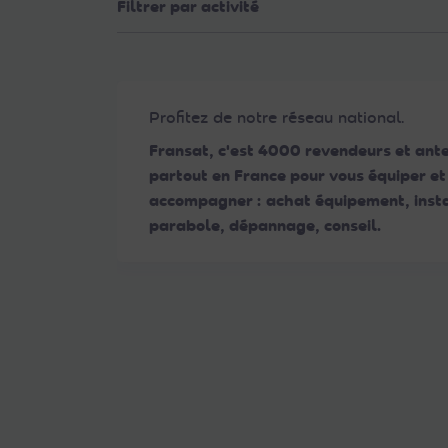
Filtrer par activité
Web
aux
malvoyants
qui
utilisent
Profitez de notre réseau national.
un
Fransat, c'est 4000 revendeurs et ant
lecteur
partout en France pour vous équiper et
d'écran ;
accompagner : achat équipement, insta
Appuyez
parabole, dépannage, conseil.
sur
Ctrl-
F10
pour
ouvrir
un
menu
d'accessibilité.