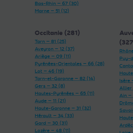
Bas-Rhin — 67 (30)
Marne — 51 (12)
Occitanie (281)
Auv
Tarn — 81 (25)
(327
Aveyron — 12 (37)
Rhône
Ariège — 09 (11)
Puy-d
Pyrénées-Orientales — 66 (28)
Cantal
Lot — 46 (19)
Haute
Tarn-et-Garonne — 82 (14)
Isère 
Gers — 32 (8)
Allier
Hautes-Pyrénées — 65 (11)
Ain — 
Aude — 11 (21)
Drôme
Haute-Garonne — 31 (32)
Savoi
Hérault — 34 (33)
Haute
Gard — 30 (31)
Ardèc
Lozère — 48 (11)
Loire 