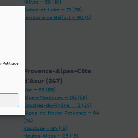
Nièvre — 58 (10)
Saône-et-Loire — 71 (28)
Territoire de Belfort — 90 (5)
re
Politique
5)
Provence-Alpes-Côte
d'Azur (247)
Var — 83 (88)
Alpes-Maritimes — 06 (68)
Bouches-du-Rhône — 13 (34)
Alpes-de-Haute-Provence — 04
(24)
Vaucluse — 84 (18)
Hautes-Alpes — 05 (15)