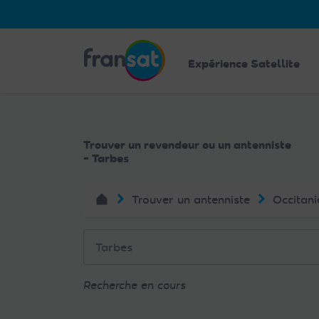
Veuillez
noter
:
Fransat
Ce
Expérience Satellite
site
Web
comprend
un
Trouver un revendeur ou un antenniste
système
- Tarbes
d'accessibilité.
Appuyez
Trouver un antenniste
Occitani
sur
Ctrl-
F11
pour
adapter
Recherche en cours
le
site