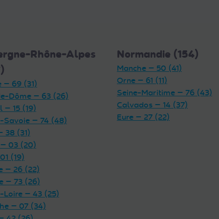
ergne-Rhône-Alpes
Normandie (154)
)
Manche — 50 (41)
Orne — 61 (11)
 — 69 (31)
Seine-Maritime — 76 (43)
e-Dôme — 63 (26)
Calvados — 14 (37)
 — 15 (19)
Eure — 27 (22)
-Savoie — 74 (48)
— 38 (31)
 — 03 (20)
01 (19)
 — 26 (22)
e — 73 (26)
-Loire — 43 (25)
he — 07 (34)
— 42 (26)