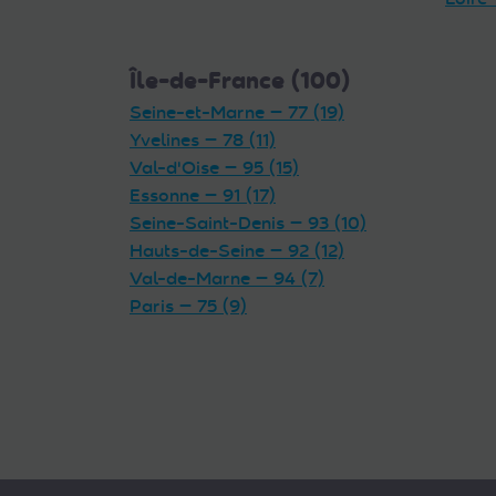
Île-de-France (100)
Seine-et-Marne — 77 (19)
Yvelines — 78 (11)
Val-d'Oise — 95 (15)
Essonne — 91 (17)
Seine-Saint-Denis — 93 (10)
Hauts-de-Seine — 92 (12)
Val-de-Marne — 94 (7)
Paris — 75 (9)