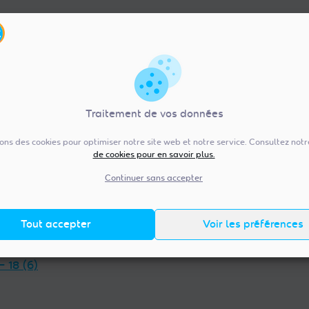
Traitement de vos données
sons des cookies pour optimiser notre site web et notre service. Consultez not
de cookies pour en savoir plus.
re-Val de Loire (92)
Pays de la Loire (20
— 36 (13)
Vendée — 85 (98)
Continuer sans accepter
 — 45 (18)
Maine-et-Loire — 49 (38)
et-Loir — 28 (23)
Mayenne — 53 (14)
Tout accepter
Voir les préférences
t-Cher — 41 (14)
Loire-Atlantique — 44 (38)
et-Loire — 37 (18)
Sarthe — 72 (17)
— 18 (6)