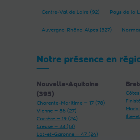
Centre-Val de Loire (92)
Pays de la L
Auvergne-Rhône-Alpes (327)
Norman
Notre présence en régi
Nouvelle-Aquitaine
Bret
(395)
Côtes
Finist
Charente-Maritime — 17 (78)
Morbi
Vienne — 86 (27)
Ille-e
Corrèze — 19 (24)
Creuse — 23 (13)
Lot-et-Garonne — 47 (24)