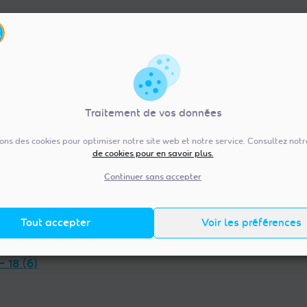
Traitement de vos données
sons des cookies pour optimiser notre site web et notre service. Consultez not
de cookies pour en savoir plus.
re-Val de Loire (92)
Pays de la Loire (20
— 36 (13)
Vendée — 85 (98)
Continuer sans accepter
 — 45 (18)
Maine-et-Loire — 49 (38)
et-Loir — 28 (23)
Mayenne — 53 (14)
Tout accepter
Voir les préférences
t-Cher — 41 (14)
Loire-Atlantique — 44 (38)
et-Loire — 37 (18)
Sarthe — 72 (17)
— 18 (6)