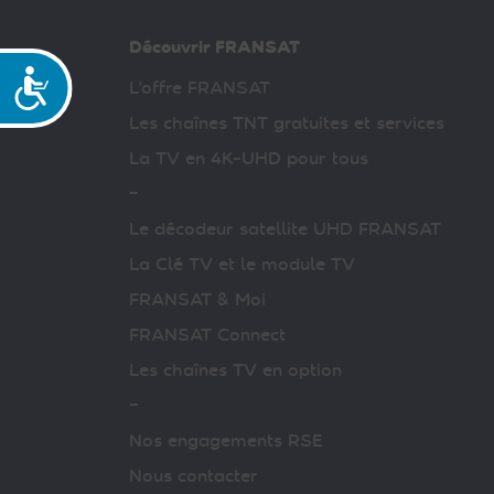
Découvrir FRANSAT
Accessibilité
L’offre FRANSAT
Les chaînes TNT gratuites et services
La TV en 4K-UHD pour tous
–
Le décodeur satellite UHD FRANSAT
La Clé TV et le module TV
FRANSAT & Moi
FRANSAT Connect
Les chaînes TV en option
–
Nos engagements RSE
Nous contacter