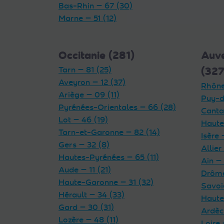
Bas-Rhin — 67 (30)
Marne — 51 (12)
Occitanie (281)
Auv
Tarn — 81 (25)
(327
Aveyron — 12 (37)
Rhône
Ariège — 09 (11)
Puy-d
Pyrénées-Orientales — 66 (28)
Cantal
Lot — 46 (19)
Haute
Tarn-et-Garonne — 82 (14)
Isère 
Gers — 32 (8)
Allier
Hautes-Pyrénées — 65 (11)
Ain — 
Aude — 11 (21)
Drôme
Haute-Garonne — 31 (32)
Savoi
Hérault — 34 (33)
Haute
Gard — 30 (31)
Ardèc
Lozère — 48 (11)
Loire 