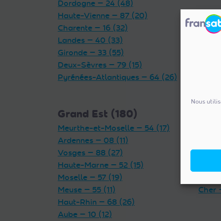
Dordogne — 24 (48)
Haute-Vienne — 87 (20)
Charente — 16 (32)
Landes — 40 (33)
Gironde — 33 (55)
Deux-Sèvres — 79 (15)
Pyrénées-Atlantiques — 64 (26)
Nous utili
Grand Est (180)
Cent
Meurthe-et-Moselle — 54 (17)
Indre 
Ardennes — 08 (11)
Loiret
Vosges — 88 (27)
Eure-
Haute-Marne — 52 (15)
Loir-e
Moselle — 57 (19)
Indre-
Meuse — 55 (11)
Cher 
Haut-Rhin — 68 (26)
Aube — 10 (12)