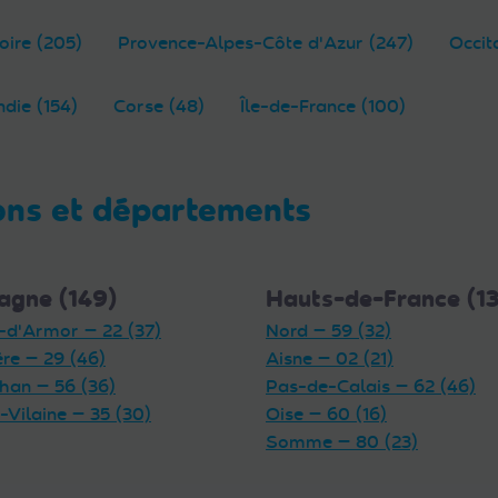
oire (205)
Provence-Alpes-Côte d'Azur (247)
Occit
die (154)
Corse (48)
Île-de-France (100)
ons et départements
agne (149)
Hauts-de-France (1
-d'Armor — 22 (37)
Nord — 59 (32)
ère — 29 (46)
Aisne — 02 (21)
han — 56 (36)
Pas-de-Calais — 62 (46)
t-Vilaine — 35 (30)
Oise — 60 (16)
Somme — 80 (23)