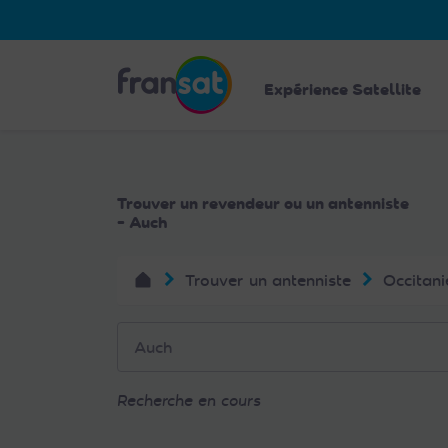
Veuillez
noter
:
Fransat
Ce
Expérience Satellite
site
Web
comprend
un
Trouver un revendeur ou un antenniste
système
- Auch
d'accessibilité.
Appuyez
Trouver un antenniste
Occitani
sur
Ctrl-
F11
pour
adapter
Recherche en cours
le
site