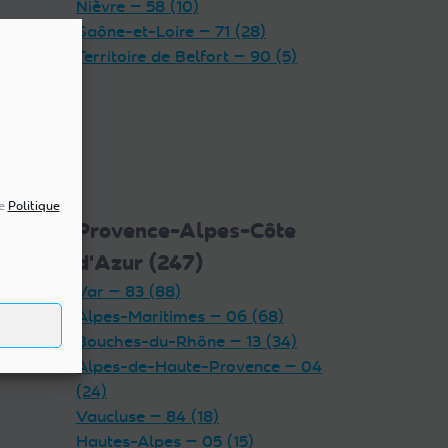
Nièvre — 58 (10)
Saône-et-Loire — 71 (28)
Territoire de Belfort — 90 (5)
re
Politique
5)
Provence-Alpes-Côte
d'Azur (247)
Var — 83 (88)
Alpes-Maritimes — 06 (68)
Bouches-du-Rhône — 13 (34)
Alpes-de-Haute-Provence — 04
(24)
Vaucluse — 84 (18)
Hautes-Alpes — 05 (15)