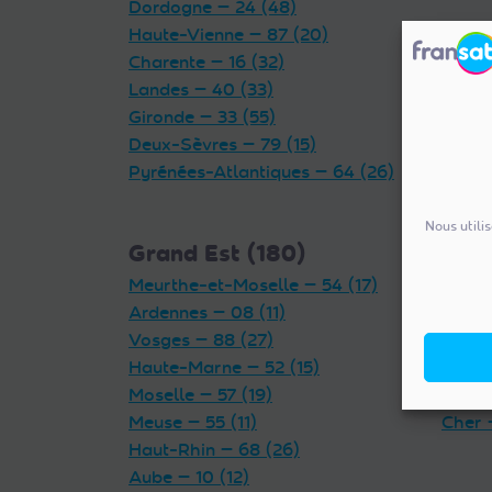
Dordogne — 24 (48)
Haute-Vienne — 87 (20)
Charente — 16 (32)
Landes — 40 (33)
Gironde — 33 (55)
Deux-Sèvres — 79 (15)
Pyrénées-Atlantiques — 64 (26)
Nous utili
Grand Est (180)
Cent
Meurthe-et-Moselle — 54 (17)
Indre 
Ardennes — 08 (11)
Loiret
Vosges — 88 (27)
Eure-
Haute-Marne — 52 (15)
Loir-e
Moselle — 57 (19)
Indre-
Meuse — 55 (11)
Cher 
Haut-Rhin — 68 (26)
Aube — 10 (12)