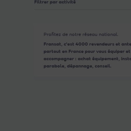
Filtrer par activité
Web
aux
malvoyants
qui
utilisent
Profitez de notre réseau national.
un
Fransat, c'est 4000 revendeurs et ant
lecteur
partout en France pour vous équiper et
d'écran ;
accompagner : achat équipement, insta
Appuyez
parabole, dépannage, conseil.
sur
Ctrl-
F10
pour
ouvrir
un
menu
d'accessibilité.