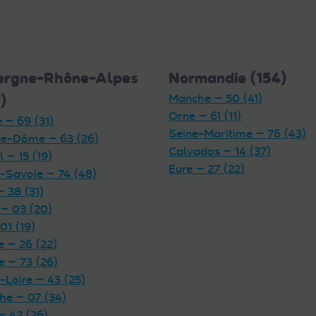
ergne-Rhône-Alpes
Normandie (154)
)
Manche — 50 (41)
Orne — 61 (11)
 — 69 (31)
Seine-Maritime — 76 (43)
e-Dôme — 63 (26)
Calvados — 14 (37)
 — 15 (19)
Eure — 27 (22)
-Savoie — 74 (48)
— 38 (31)
 — 03 (20)
01 (19)
 — 26 (22)
e — 73 (26)
-Loire — 43 (25)
he — 07 (34)
— 42 (26)