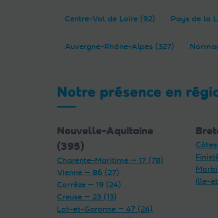
Centre-Val de Loire (92)
Pays de la L
Auvergne-Rhône-Alpes (327)
Norman
Notre présence en régi
Nouvelle-Aquitaine
Bret
(395)
Côtes
Finist
Charente-Maritime — 17 (78)
Morbi
Vienne — 86 (27)
Ille-e
Corrèze — 19 (24)
Creuse — 23 (13)
Lot-et-Garonne — 47 (24)