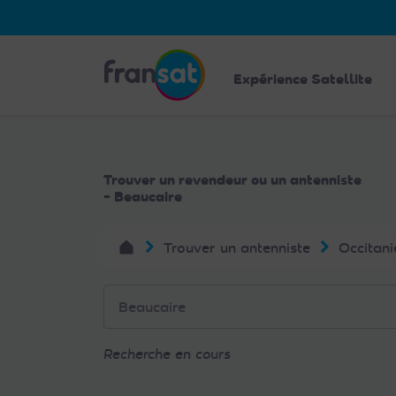
Veuillez
noter
:
Fransat
Ce
Expérience Satellite
site
Web
comprend
un
Trouver un revendeur ou un antenniste
système
- Beaucaire
d'accessibilité.
Appuyez
Trouver un antenniste
Occitani
sur
Ctrl-
F11
pour
adapter
Recherche en cours
le
site