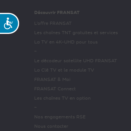
Découvrir FRANSAT
Accessibilité
L’offre FRANSAT
Les chaînes TNT gratuites et services
La TV en 4K-UHD pour tous
–
Le décodeur satellite UHD FRANSAT
La Clé TV et le module TV
FRANSAT & Moi
FRANSAT Connect
Les chaînes TV en option
–
Nos engagements RSE
Nous contacter