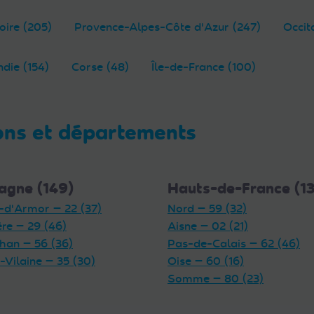
oire (205)
Provence-Alpes-Côte d'Azur (247)
Occit
die (154)
Corse (48)
Île-de-France (100)
ons et départements
agne (149)
Hauts-de-France (1
-d'Armor — 22 (37)
Nord — 59 (32)
ère — 29 (46)
Aisne — 02 (21)
han — 56 (36)
Pas-de-Calais — 62 (46)
t-Vilaine — 35 (30)
Oise — 60 (16)
Somme — 80 (23)