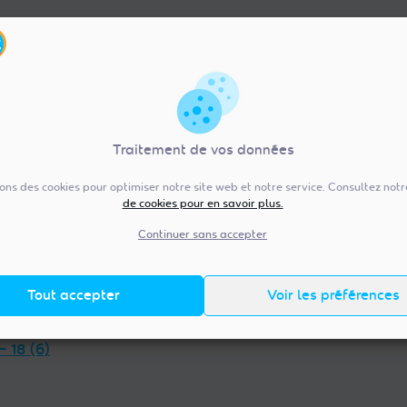
Traitement de vos données
sons des cookies pour optimiser notre site web et notre service. Consultez not
de cookies pour en savoir plus.
re-Val de Loire (92)
Pays de la Loire (20
— 36 (13)
Vendée — 85 (98)
Continuer sans accepter
 — 45 (18)
Maine-et-Loire — 49 (38)
et-Loir — 28 (23)
Mayenne — 53 (14)
Tout accepter
Voir les préférences
t-Cher — 41 (14)
Loire-Atlantique — 44 (38)
et-Loire — 37 (18)
Sarthe — 72 (17)
— 18 (6)