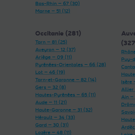
Bas-Rhin — 67 (30)
Marne — 51 (12)
Occitanie (281)
Auv
Tarn — 81 (25)
(327
Aveyron — 12 (37)
Rhône
Ariège — 09 (11)
Puy-d
Pyrénées-Orientales — 66 (28)
Cantal
Lot — 46 (19)
Haute
Tarn-et-Garonne — 82 (14)
Isère 
Gers — 32 (8)
Allier
Hautes-Pyrénées — 65 (11)
Ain — 
Aude — 11 (21)
Drôme
Haute-Garonne — 31 (32)
Savoi
Hérault — 34 (33)
Haute
Gard — 30 (31)
Ardèc
Lozère — 48 (11)
Loire 