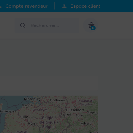
search
person
Compte revendeur
Espace client
Rechercher
0
Mon panier