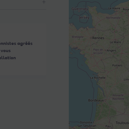
ennistes agréés
 vous
llation