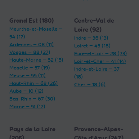
Grand Est (180)
Centre-Val de
Meurthe-et-Moselle —
Loire (92)
54 (17)
Indre — 36 (13)
Ardennes — 08 (11)
Loiret — 45 (18)
Vosges — 88 (27)
Eure-et-Loir — 28 (23)
Haute-Marne — 52 (15)
Loir-et-Cher — 41 (14)
Moselle — 57 (19)
Indre-et-Loire — 37
Meuse — 55 (11)
(18)
Haut-Rhin — 68 (26)
Cher — 18 (6)
Aube — 10 (12)
Bas-Rhin — 67 (30)
Marne — 51 (12)
Pays de la Loire
Provence-Alpes-
(205)
Côte d'Azur (247)