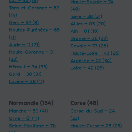
Lot — 46 (19)
Haute-Savoie — 74
Tarn-et-Garonne — 82
(48)
(14)
Isère — 38 (31)
Gers — 32 (8)
Allier — 03 (20)
Hautes-Pyrénées — 65
Ain — 01 (19)
(11)
Drôme — 26 (22)
Aude — 11 (21)
Savoie — 73 (26)
Haute-Garonne — 31
Haute-Loire — 43 (25)
(32)
Ardèche — 07 (34)
Hérault — 34 (33)
Loire — 42 (26)
Gard — 30 (31)
Lozère — 48 (11)
Normandie (154)
Corse (48)
Manche — 50 (41)
Corse-du-Sud — 2A
Orne — 61 (11)
(23)
Seine-Maritime — 76
Haute-Corse — 2B (25)