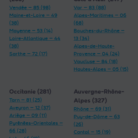
Vendée — 85 (98)
Var — 83 (88)
Maine-et-Loire — 49
Alpes-Maritimes — 06
(38)
(68)
Mayenne — 53 (14)
Bouches-du-Rhône —
Loire-Atlantique — 44
13 (34)
(38)
Alpes-de-Haute-
Sarthe — 72 (17)
Provence — 04 (24)
Vaucluse — 84 (18)
Hautes-Alpes — 05 (15)
Occitanie (281)
Auvergne-Rhône-
Tarn — 81 (25)
Alpes (327)
Aveyron — 12 (37)
Rhône — 69 (31)
Ariège — 09 (11)
Puy-de-Dôme — 63
Pyrénées-Orientales —
(26)
66 (28)
Cantal — 15 (19)