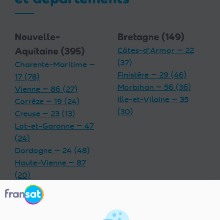
Nouvelle-
Bretagne (149)
Aquitaine (395)
Côtes-d'Armor — 22
(37)
Charente-Maritime —
Finistère — 29 (46)
17 (78)
Morbihan — 56 (36)
Vienne — 86 (27)
Ille-et-Vilaine — 35
Corrèze — 19 (24)
(30)
Creuse — 23 (13)
Lot-et-Garonne — 47
(24)
Dordogne — 24 (48)
Haute-Vienne — 87
(20)
Charente — 16 (32)
Landes — 40 (33)
Gironde — 33 (55)