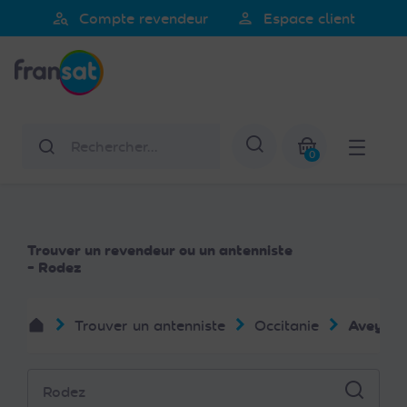
Veuillez
person_search
person
Compte revendeur
Espace client
noter
Fransat
:
Ce
site
Web
Rechercher
Afficher la re
comprend
0
un
Mon panier
système
d'accessibilité.
Trouver un revendeur ou un antenniste
- Rodez
Trouver un antenniste
Occitanie
Aveyron