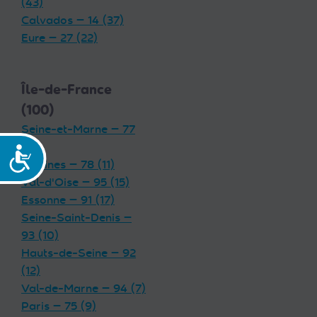
(43)
Calvados — 14 (37)
Eure — 27 (22)
Île-de-France
(100)
Seine-et-Marne — 77
(19)
Accessibilité
Yvelines — 78 (11)
Val-d'Oise — 95 (15)
Essonne — 91 (17)
Seine-Saint-Denis —
93 (10)
Hauts-de-Seine — 92
(12)
Val-de-Marne — 94 (7)
Paris — 75 (9)