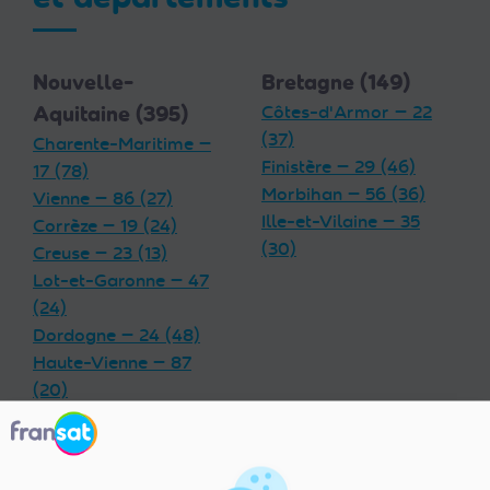
Nouvelle-
Bretagne (149)
Aquitaine (395)
Côtes-d'Armor — 22
(37)
Charente-Maritime —
Finistère — 29 (46)
17 (78)
Morbihan — 56 (36)
Vienne — 86 (27)
Ille-et-Vilaine — 35
Corrèze — 19 (24)
(30)
Creuse — 23 (13)
Lot-et-Garonne — 47
(24)
Dordogne — 24 (48)
Haute-Vienne — 87
(20)
Charente — 16 (32)
Landes — 40 (33)
Gironde — 33 (55)