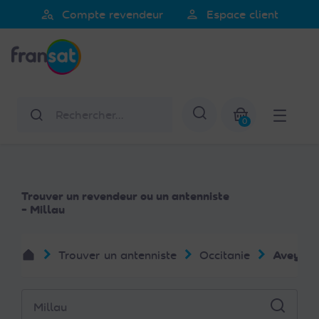
Veuillez
person_search
person
Compte revendeur
Espace client
noter
Fransat
:
Ce
site
Web
Rechercher
Afficher la re
comprend
0
un
Mon panier
système
d'accessibilité.
Trouver un revendeur ou un antenniste
- Millau
Trouver un antenniste
Occitanie
Aveyron