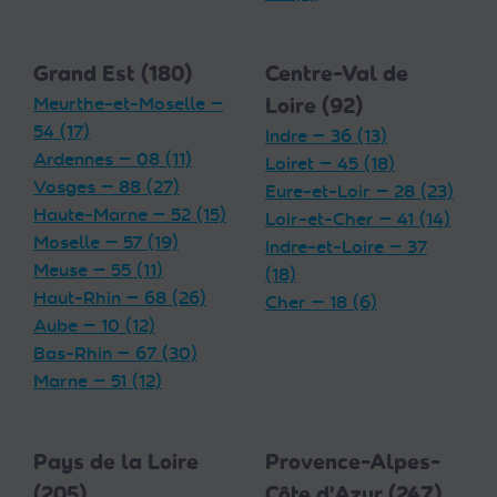
Grand Est (180)
Centre-Val de
Meurthe-et-Moselle —
Loire (92)
54 (17)
Indre — 36 (13)
Ardennes — 08 (11)
Loiret — 45 (18)
Vosges — 88 (27)
Eure-et-Loir — 28 (23)
Haute-Marne — 52 (15)
Loir-et-Cher — 41 (14)
Moselle — 57 (19)
Indre-et-Loire — 37
Meuse — 55 (11)
(18)
Haut-Rhin — 68 (26)
Cher — 18 (6)
Aube — 10 (12)
Bas-Rhin — 67 (30)
Marne — 51 (12)
Pays de la Loire
Provence-Alpes-
(205)
Côte d'Azur (247)