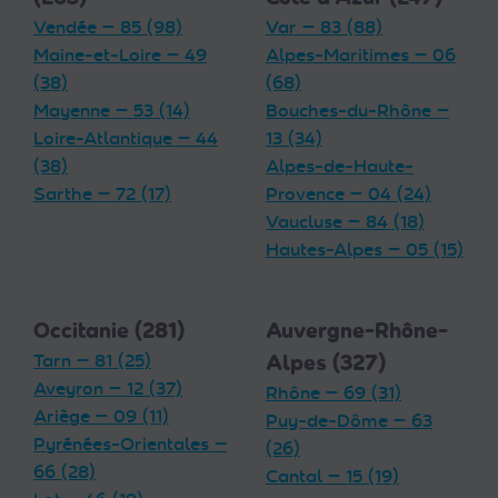
Vendée — 85 (98)
Var — 83 (88)
Maine-et-Loire — 49
Alpes-Maritimes — 06
(38)
(68)
Mayenne — 53 (14)
Bouches-du-Rhône —
Loire-Atlantique — 44
13 (34)
(38)
Alpes-de-Haute-
Sarthe — 72 (17)
Provence — 04 (24)
Vaucluse — 84 (18)
Hautes-Alpes — 05 (15)
Occitanie (281)
Auvergne-Rhône-
Tarn — 81 (25)
Alpes (327)
Aveyron — 12 (37)
Rhône — 69 (31)
Ariège — 09 (11)
Puy-de-Dôme — 63
Pyrénées-Orientales —
(26)
66 (28)
Cantal — 15 (19)