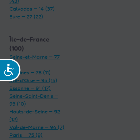
(43)
Calvados — 14 (37)
Eure — 27 (22)
Île-de-France
(100)
Seine-et-Marne — 77
(19)
Accessibilité
Yvelines — 78 (11)
Val-d'Oise — 95 (15)
Essonne — 91 (17)
Seine-Saint-Denis —
93 (10)
Hauts-de-Seine — 92
(12)
Val-de-Marne — 94 (7)
Paris — 75 (9)