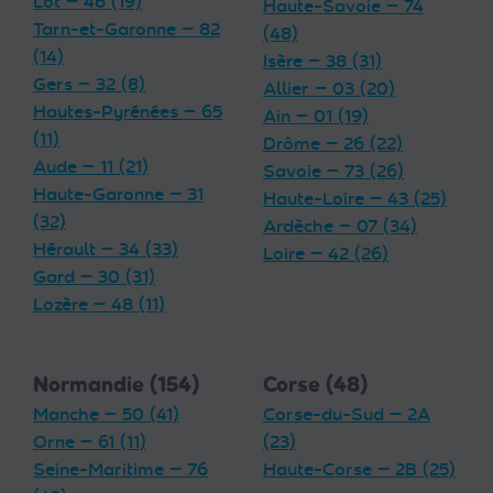
Lot — 46 (19)
Haute-Savoie — 74
Tarn-et-Garonne — 82
(48)
(14)
Isère — 38 (31)
Gers — 32 (8)
Allier — 03 (20)
Hautes-Pyrénées — 65
Ain — 01 (19)
(11)
Drôme — 26 (22)
Aude — 11 (21)
Savoie — 73 (26)
Haute-Garonne — 31
Haute-Loire — 43 (25)
(32)
Ardèche — 07 (34)
Hérault — 34 (33)
Loire — 42 (26)
Gard — 30 (31)
Lozère — 48 (11)
Normandie (154)
Corse (48)
Manche — 50 (41)
Corse-du-Sud — 2A
Orne — 61 (11)
(23)
Seine-Maritime — 76
Haute-Corse — 2B (25)