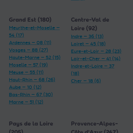
Grand Est (180)
Centre-Val de
Meurthe-et-Moselle —
Loire (92)
54 (17)
Indre — 36 (13)
Ardennes — 08 (11)
Loiret — 45 (18)
Vosges — 88 (27)
Eure-et-Loir — 28 (23)
Haute-Marne — 52 (15)
Loir-et-Cher — 41 (14)
Moselle — 57 (19)
Indre-et-Loire — 37
Meuse — 55 (11)
(18)
Haut-Rhin — 68 (26)
Cher — 18 (6)
Aube — 10 (12)
Bas-Rhin — 67 (30)
Marne — 51 (12)
Pays de la Loire
Provence-Alpes-
(205)
Côte d'Azur (247)