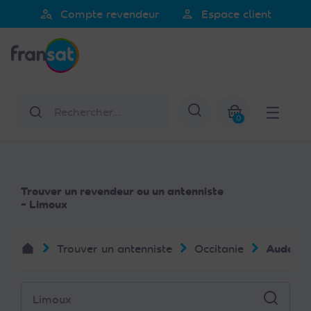
Veuillez
person_search
person
Compte revendeur
Espace client
noter
Fransat
:
Ce
site
Web
Rechercher
Afficher la re
comprend
0
un
Mon panier
système
d'accessibilité.
Trouver un revendeur ou un antenniste
- Limoux
Trouver un antenniste
Occitanie
Aude