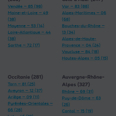
Vendée — 85 (98)
Var — 83 (88)
Maine-et-Loire — 49
Alpes-Maritimes — 06
(38)
(68)
Mayenne — 53 (14)
Bouches-du-Rhône —
Loire-Atlantique — 44
13 (34)
(38)
Alpes-de-Haute-
Sarthe — 72 (17)
Provence — 04 (24)
Vaucluse — 84 (18)
Hautes-Alpes — 05 (15)
Occitanie (281)
Auvergne-Rhône-
Tarn — 81 (25)
Alpes (327)
Aveyron — 12 (37)
Rhône — 69 (31)
Ariège — 09 (11)
Puy-de-Dôme — 63
Pyrénées-Orientales —
(26)
66 (28)
Cantal — 15 (19)