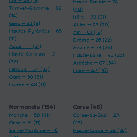
Lot — 46 (19)
Haute-Savoie — 74
Tarn-et-Garonne — 82
(48)
(14)
Isère — 38 (31)
Gers — 32 (8)
Allier — 03 (20)
Hautes-Pyrénées — 65
Ain — 01 (19)
(11)
Drôme — 26 (22)
Aude — 11 (21)
Savoie — 73 (26)
Haute-Garonne — 31
Haute-Loire — 43 (25)
(32)
Ardèche — 07 (34)
Hérault — 34 (33)
Loire — 42 (26)
Gard — 30 (31)
Lozère — 48 (11)
Normandie (154)
Corse (48)
Manche — 50 (41)
Corse-du-Sud — 2A
Orne — 61 (11)
(23)
Seine-Maritime — 76
Haute-Corse — 2B (25)