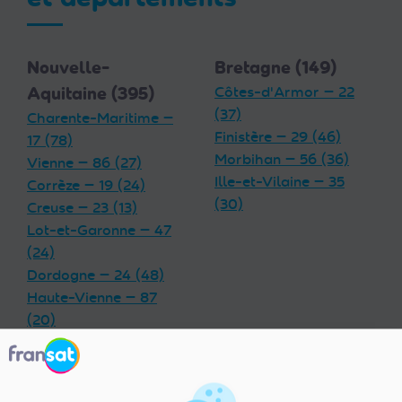
Nouvelle-
Bretagne (149)
Aquitaine (395)
Côtes-d'Armor — 22
(37)
Charente-Maritime —
Finistère — 29 (46)
17 (78)
Morbihan — 56 (36)
Vienne — 86 (27)
Ille-et-Vilaine — 35
Corrèze — 19 (24)
(30)
Creuse — 23 (13)
Lot-et-Garonne — 47
(24)
Dordogne — 24 (48)
Haute-Vienne — 87
(20)
Charente — 16 (32)
Landes — 40 (33)
Gironde — 33 (55)