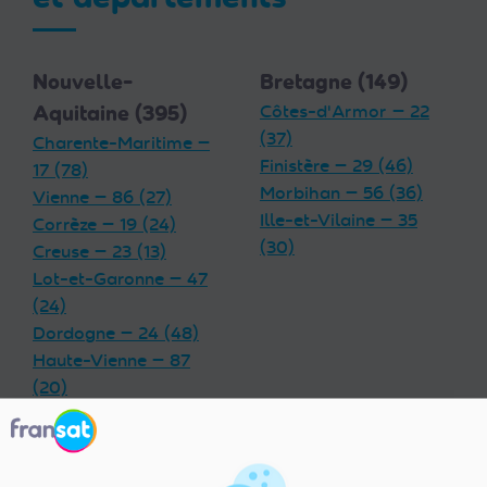
Nouvelle-
Bretagne (149)
Aquitaine (395)
Côtes-d'Armor — 22
(37)
Charente-Maritime —
Finistère — 29 (46)
17 (78)
Morbihan — 56 (36)
Vienne — 86 (27)
Ille-et-Vilaine — 35
Corrèze — 19 (24)
(30)
Creuse — 23 (13)
Lot-et-Garonne — 47
(24)
Dordogne — 24 (48)
Haute-Vienne — 87
(20)
Charente — 16 (32)
Landes — 40 (33)
Gironde — 33 (55)