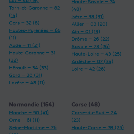
Lot — 46 (19)
Haute-Savoie — 74
Tarn-et-Garonne — 82
(48)
(14)
Isère — 38 (31)
Gers — 32 (8)
Allier — 03 (20)
Hautes-Pyrénées — 65
Ain — 01 (19)
(11)
Drôme — 26 (22)
Aude — 11 (21)
Savoie — 73 (26)
Haute-Garonne — 31
Haute-Loire — 43 (25)
(32)
Ardèche — 07 (34)
Hérault — 34 (33)
Loire — 42 (26)
Gard — 30 (31)
Lozère — 48 (11)
Normandie (154)
Corse (48)
Manche — 50 (41)
Corse-du-Sud — 2A
Orne — 61 (11)
(23)
Seine-Maritime — 76
Haute-Corse — 2B (25)