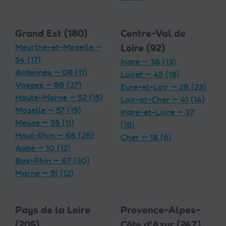
Grand Est (180)
Centre-Val de
Meurthe-et-Moselle —
Loire (92)
54 (17)
Indre — 36 (13)
Ardennes — 08 (11)
Loiret — 45 (18)
Vosges — 88 (27)
Eure-et-Loir — 28 (23)
Haute-Marne — 52 (15)
Loir-et-Cher — 41 (14)
Moselle — 57 (19)
Indre-et-Loire — 37
Meuse — 55 (11)
(18)
Haut-Rhin — 68 (26)
Cher — 18 (6)
Aube — 10 (12)
Bas-Rhin — 67 (30)
Marne — 51 (12)
Pays de la Loire
Provence-Alpes-
(205)
Côte d'Azur (247)