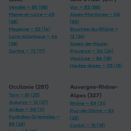
Vendée — 85 (98)
Var — 83 (88)
Maine-et-Loire — 49
Alpes-Maritimes — 06
(38)
(68)
Mayenne — 53 (14)
Bouches-du-Rhône —
Loire-Atlantique — 44
13 (34)
(38)
Alpes-de-Haute-
Sarthe — 72 (17)
Provence — 04 (24)
Vaucluse — 84 (18)
Hautes-Alpes — 05 (15)
Occitanie (281)
Auvergne-Rhône-
Tarn — 81 (25)
Alpes (327)
Aveyron — 12 (37)
Rhône — 69 (31)
Ariège — 09 (11)
Puy-de-Dôme — 63
Pyrénées-Orientales —
(26)
66 (28)
Cantal — 15 (19)