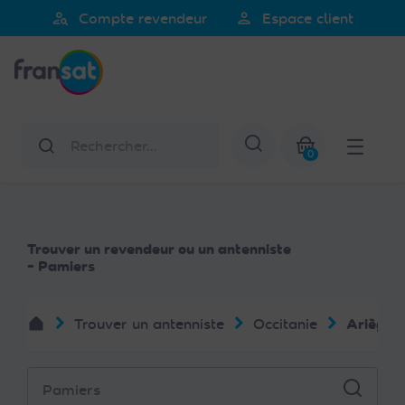
Veuillez
person_search
person
Compte revendeur
Espace client
noter
Fransat
:
Ce
site
Web
Rechercher
Afficher la re
comprend
0
un
Mon panier
système
d'accessibilité.
Trouver un revendeur ou un antenniste
- Pamiers
Trouver un antenniste
Occitanie
Ariège