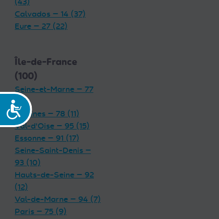
(43)
Calvados — 14 (37)
Eure — 27 (22)
Île-de-France
(100)
Seine-et-Marne — 77
(19)
Accessibilité
Yvelines — 78 (11)
Val-d'Oise — 95 (15)
Essonne — 91 (17)
Seine-Saint-Denis —
93 (10)
Hauts-de-Seine — 92
(12)
Val-de-Marne — 94 (7)
Paris — 75 (9)