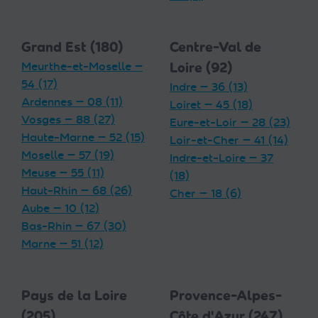
Grand Est (180)
Centre-Val de
Meurthe-et-Moselle —
Loire (92)
54 (17)
Indre — 36 (13)
Ardennes — 08 (11)
Loiret — 45 (18)
Vosges — 88 (27)
Eure-et-Loir — 28 (23)
Haute-Marne — 52 (15)
Loir-et-Cher — 41 (14)
Moselle — 57 (19)
Indre-et-Loire — 37
Meuse — 55 (11)
(18)
Haut-Rhin — 68 (26)
Cher — 18 (6)
Aube — 10 (12)
Bas-Rhin — 67 (30)
Marne — 51 (12)
Pays de la Loire
Provence-Alpes-
(205)
Côte d'Azur (247)