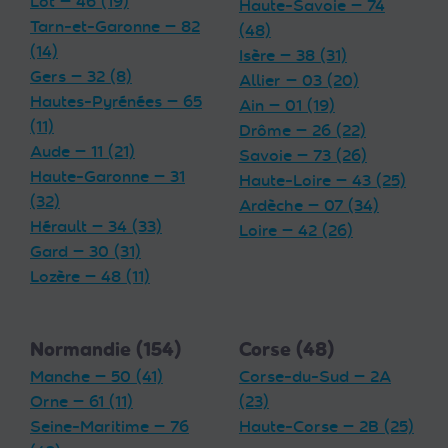
Lot — 46 (19)
Haute-Savoie — 74
Tarn-et-Garonne — 82
(48)
(14)
Isère — 38 (31)
Gers — 32 (8)
Allier — 03 (20)
Hautes-Pyrénées — 65
Ain — 01 (19)
(11)
Drôme — 26 (22)
Aude — 11 (21)
Savoie — 73 (26)
Haute-Garonne — 31
Haute-Loire — 43 (25)
(32)
Ardèche — 07 (34)
Hérault — 34 (33)
Loire — 42 (26)
Gard — 30 (31)
Lozère — 48 (11)
Normandie (154)
Corse (48)
Manche — 50 (41)
Corse-du-Sud — 2A
Orne — 61 (11)
(23)
Seine-Maritime — 76
Haute-Corse — 2B (25)