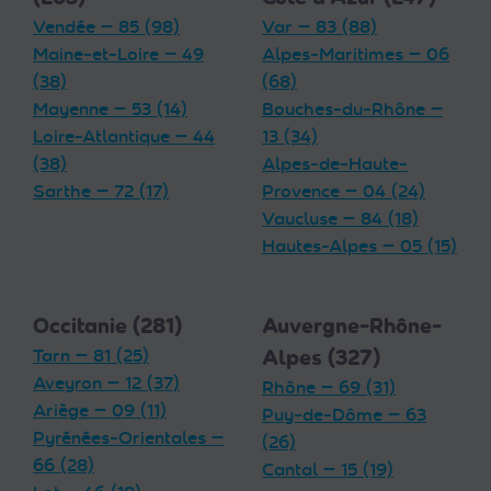
Vendée — 85 (98)
Var — 83 (88)
Maine-et-Loire — 49
Alpes-Maritimes — 06
(38)
(68)
Mayenne — 53 (14)
Bouches-du-Rhône —
Loire-Atlantique — 44
13 (34)
(38)
Alpes-de-Haute-
Sarthe — 72 (17)
Provence — 04 (24)
Vaucluse — 84 (18)
Hautes-Alpes — 05 (15)
Occitanie (281)
Auvergne-Rhône-
Tarn — 81 (25)
Alpes (327)
Aveyron — 12 (37)
Rhône — 69 (31)
Ariège — 09 (11)
Puy-de-Dôme — 63
Pyrénées-Orientales —
(26)
66 (28)
Cantal — 15 (19)