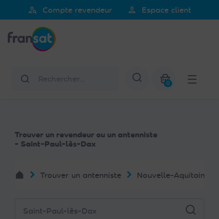
Veuillez
person_search
person
Compte revendeur
Espace client
noter
Fransat
:
Ce
site
Web
Rechercher
Afficher la re
comprend
0
un
Mon panier
système
d'accessibilité.
Trouver un revendeur ou un antenniste
- Saint-Paul-lès-Dax
Trouver un antenniste
Nouvelle-Aquitaine