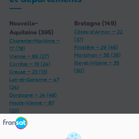
Nouvelle-
Bretagne (149)
Aquitaine (395)
Côtes-d'Armor — 22
(37)
Charente-Maritime —
Finistère — 29 (46)
17 (78)
Morbihan — 56 (36)
Vienne — 86 (27)
Ille-et-Vilaine — 35
Corrèze — 19 (24)
(30)
Creuse — 23 (13)
Lot-et-Garonne — 47
(24)
Dordogne — 24 (48)
Haute-Vienne — 87
(20)
Charente — 16 (32)
Landes — 40 (33)
Gironde — 33 (55)