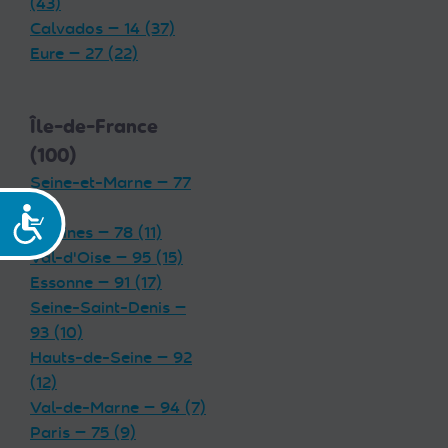
(43)
Calvados — 14 (37)
Eure — 27 (22)
Île-de-France
(100)
Seine-et-Marne — 77
(19)
Accessibilité
Yvelines — 78 (11)
Val-d'Oise — 95 (15)
Essonne — 91 (17)
Seine-Saint-Denis —
93 (10)
Hauts-de-Seine — 92
(12)
Val-de-Marne — 94 (7)
Paris — 75 (9)