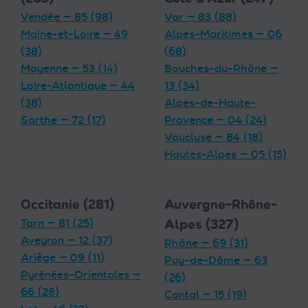
Vendée — 85 (98)
Var — 83 (88)
Maine-et-Loire — 49
Alpes-Maritimes — 06
(38)
(68)
Mayenne — 53 (14)
Bouches-du-Rhône —
Loire-Atlantique — 44
13 (34)
(38)
Alpes-de-Haute-
Sarthe — 72 (17)
Provence — 04 (24)
Vaucluse — 84 (18)
Hautes-Alpes — 05 (15)
Occitanie (281)
Auvergne-Rhône-
Tarn — 81 (25)
Alpes (327)
Aveyron — 12 (37)
Rhône — 69 (31)
Ariège — 09 (11)
Puy-de-Dôme — 63
Pyrénées-Orientales —
(26)
66 (28)
Cantal — 15 (19)