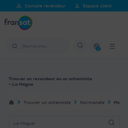
Veuillez
person_search
person
Compte revendeur
Espace client
noter
Fransat
:
Ce
site
Web
Rechercher
Afficher la re
comprend
0
un
Mon panier
système
d'accessibilité.
Trouver un revendeur ou un antenniste
- La Hague
Trouver un antenniste
Normandie
Manch