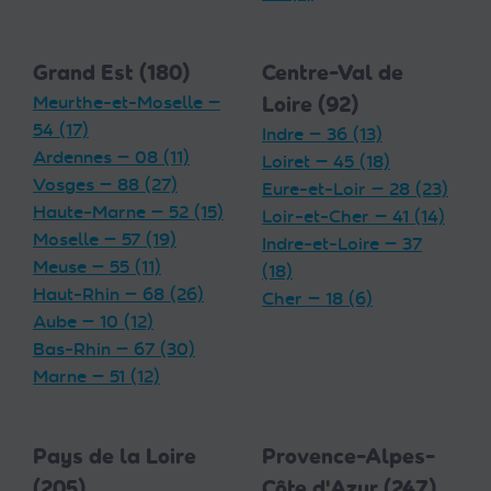
Grand Est (180)
Centre-Val de
Meurthe-et-Moselle —
Loire (92)
54 (17)
Indre — 36 (13)
Ardennes — 08 (11)
Loiret — 45 (18)
Vosges — 88 (27)
Eure-et-Loir — 28 (23)
Haute-Marne — 52 (15)
Loir-et-Cher — 41 (14)
Moselle — 57 (19)
Indre-et-Loire — 37
Meuse — 55 (11)
(18)
Haut-Rhin — 68 (26)
Cher — 18 (6)
Aube — 10 (12)
Bas-Rhin — 67 (30)
Marne — 51 (12)
Pays de la Loire
Provence-Alpes-
(205)
Côte d'Azur (247)