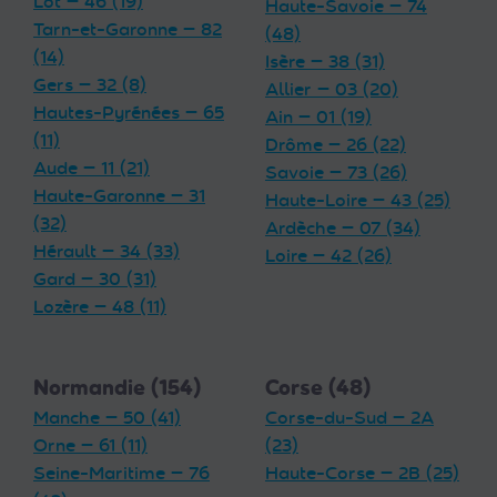
Lot — 46 (19)
Haute-Savoie — 74
Tarn-et-Garonne — 82
(48)
(14)
Isère — 38 (31)
Gers — 32 (8)
Allier — 03 (20)
Hautes-Pyrénées — 65
Ain — 01 (19)
(11)
Drôme — 26 (22)
Aude — 11 (21)
Savoie — 73 (26)
Haute-Garonne — 31
Haute-Loire — 43 (25)
(32)
Ardèche — 07 (34)
Hérault — 34 (33)
Loire — 42 (26)
Gard — 30 (31)
Lozère — 48 (11)
Normandie (154)
Corse (48)
Manche — 50 (41)
Corse-du-Sud — 2A
Orne — 61 (11)
(23)
Seine-Maritime — 76
Haute-Corse — 2B (25)