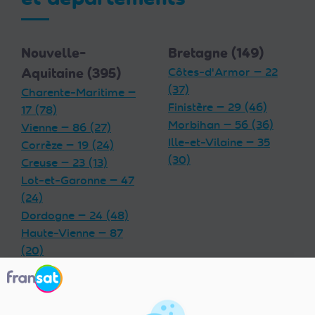
Nouvelle-
Bretagne (149)
Aquitaine (395)
Côtes-d'Armor — 22
(37)
Charente-Maritime —
Finistère — 29 (46)
17 (78)
Morbihan — 56 (36)
Vienne — 86 (27)
Ille-et-Vilaine — 35
Corrèze — 19 (24)
(30)
Creuse — 23 (13)
Lot-et-Garonne — 47
(24)
Dordogne — 24 (48)
Haute-Vienne — 87
(20)
Charente — 16 (32)
Landes — 40 (33)
Gironde — 33 (55)