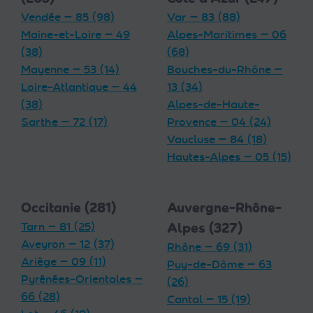
Vendée — 85 (98)
Var — 83 (88)
Maine-et-Loire — 49
Alpes-Maritimes — 06
(38)
(68)
Mayenne — 53 (14)
Bouches-du-Rhône —
Loire-Atlantique — 44
13 (34)
(38)
Alpes-de-Haute-
Sarthe — 72 (17)
Provence — 04 (24)
Vaucluse — 84 (18)
Hautes-Alpes — 05 (15)
Occitanie (281)
Auvergne-Rhône-
Tarn — 81 (25)
Alpes (327)
Aveyron — 12 (37)
Rhône — 69 (31)
Ariège — 09 (11)
Puy-de-Dôme — 63
Pyrénées-Orientales —
(26)
66 (28)
Cantal — 15 (19)