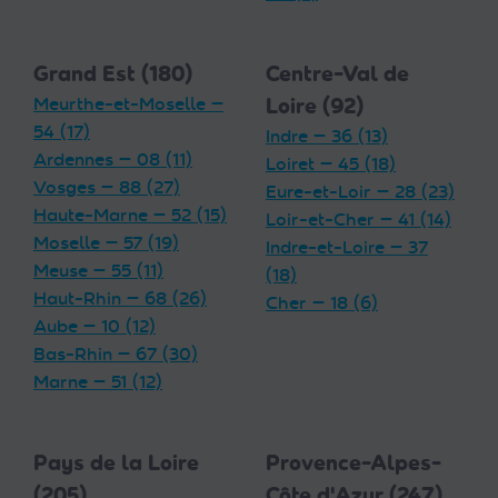
Grand Est (180)
Centre-Val de
Meurthe-et-Moselle —
Loire (92)
54 (17)
Indre — 36 (13)
Ardennes — 08 (11)
Loiret — 45 (18)
Vosges — 88 (27)
Eure-et-Loir — 28 (23)
Haute-Marne — 52 (15)
Loir-et-Cher — 41 (14)
Moselle — 57 (19)
Indre-et-Loire — 37
Meuse — 55 (11)
(18)
Haut-Rhin — 68 (26)
Cher — 18 (6)
Aube — 10 (12)
Bas-Rhin — 67 (30)
Marne — 51 (12)
Pays de la Loire
Provence-Alpes-
(205)
Côte d'Azur (247)