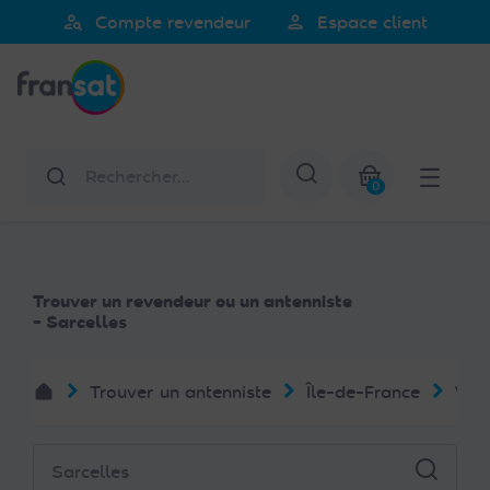
Veuillez
person_search
person
Compte revendeur
Espace client
noter
Fransat
:
Ce
site
Web
Rechercher
Afficher la re
comprend
0
un
Mon panier
système
d'accessibilité.
Trouver un revendeur ou un antenniste
- Sarcelles
Trouver un antenniste
Île-de-France
Val