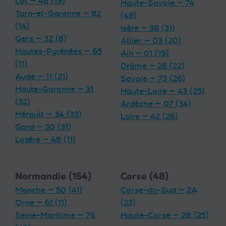
Lot — 46 (19)
Haute-Savoie — 74
Tarn-et-Garonne — 82
(48)
(14)
Isère — 38 (31)
Gers — 32 (8)
Allier — 03 (20)
Hautes-Pyrénées — 65
Ain — 01 (19)
(11)
Drôme — 26 (22)
Aude — 11 (21)
Savoie — 73 (26)
Haute-Garonne — 31
Haute-Loire — 43 (25)
(32)
Ardèche — 07 (34)
Hérault — 34 (33)
Loire — 42 (26)
Gard — 30 (31)
Lozère — 48 (11)
Normandie (154)
Corse (48)
Manche — 50 (41)
Corse-du-Sud — 2A
Orne — 61 (11)
(23)
Seine-Maritime — 76
Haute-Corse — 2B (25)