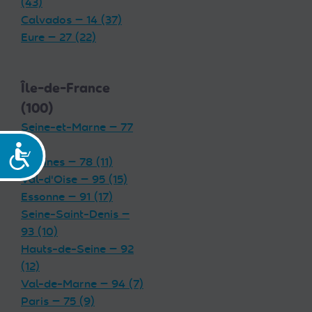
(43)
Calvados — 14 (37)
Eure — 27 (22)
Île-de-France
(100)
Seine-et-Marne — 77
(19)
Accessibilité
Yvelines — 78 (11)
Val-d'Oise — 95 (15)
Essonne — 91 (17)
Seine-Saint-Denis —
93 (10)
Hauts-de-Seine — 92
(12)
Val-de-Marne — 94 (7)
Paris — 75 (9)