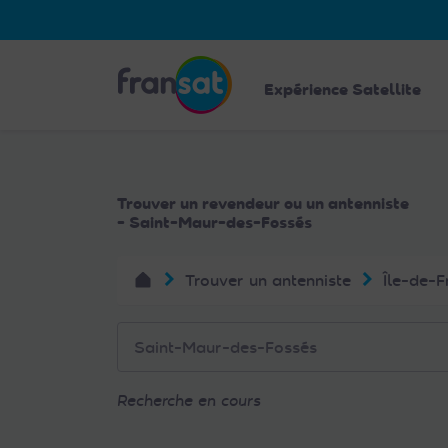
Veuillez
noter
:
Fransat
Ce
Expérience Satellite
site
Web
comprend
un
Trouver un revendeur ou un antenniste
système
- Saint-Maur-des-Fossés
d'accessibilité.
Appuyez
Trouver un antenniste
Île-de-F
sur
Ctrl-
F11
pour
adapter
Recherche en cours
le
site