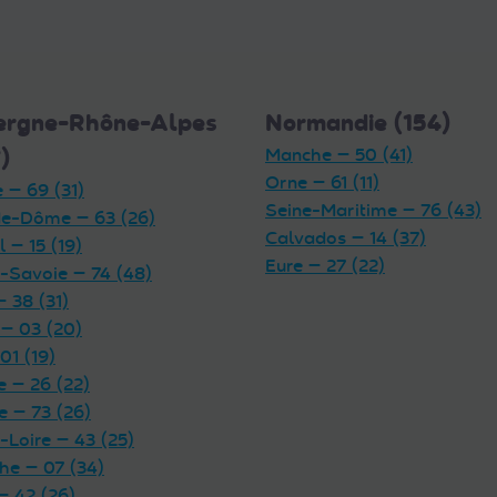
ergne-Rhône-Alpes
Normandie (154)
)
Manche — 50 (41)
Orne — 61 (11)
 — 69 (31)
Seine-Maritime — 76 (43)
e-Dôme — 63 (26)
Calvados — 14 (37)
 — 15 (19)
Eure — 27 (22)
-Savoie — 74 (48)
— 38 (31)
 — 03 (20)
01 (19)
 — 26 (22)
e — 73 (26)
-Loire — 43 (25)
he — 07 (34)
— 42 (26)