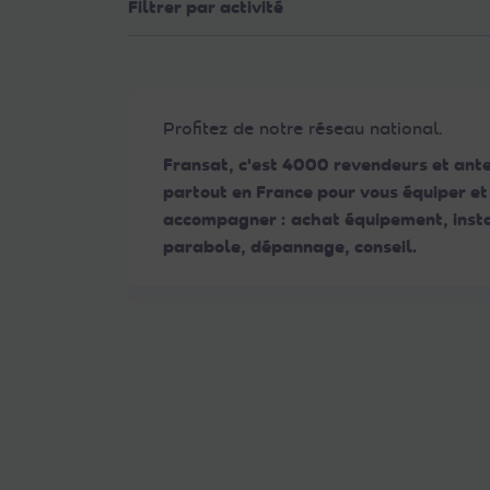
Filtrer par activité
Web
aux
malvoyants
qui
utilisent
Profitez de notre réseau national.
un
Fransat, c'est 4000 revendeurs et ant
lecteur
partout en France pour vous équiper et
d'écran ;
accompagner : achat équipement, insta
Appuyez
parabole, dépannage, conseil.
sur
Ctrl-
F10
pour
ouvrir
un
menu
d'accessibilité.