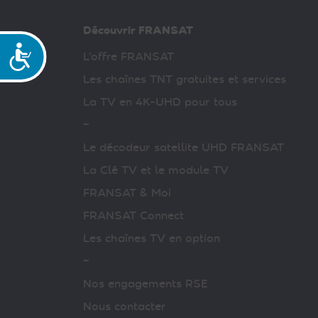
Découvrir FRANSAT
Accessibilité
L’offre FRANSAT
Les chaînes TNT gratuites et services
La TV en 4K-UHD pour tous
–
Le décodeur satellite UHD FRANSAT
La Clé TV et le module TV
FRANSAT & Moi
FRANSAT Connect
Les chaînes TV en option
–
Nos engagements RSE
Nous contacter