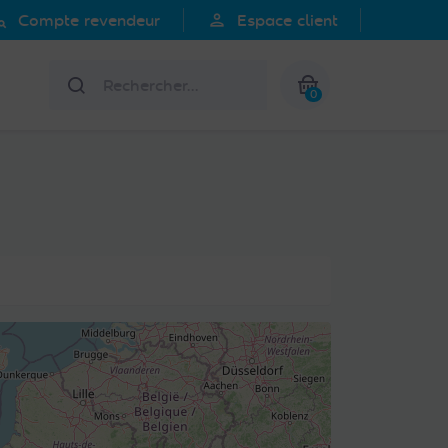
search
person
Compte revendeur
Espace client
Rechercher
0
Mon panier