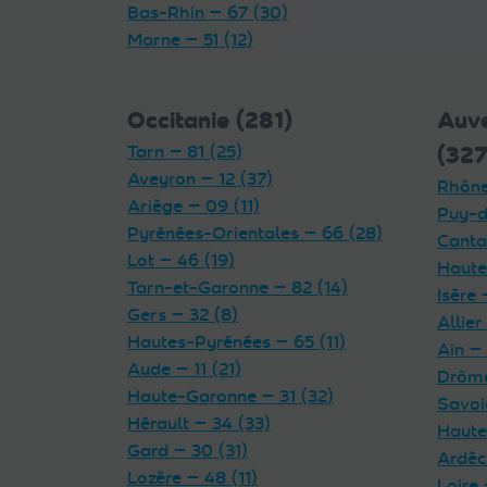
Bas-Rhin — 67 (30)
Marne — 51 (12)
Occitanie (281)
Auv
Tarn — 81 (25)
(327
Aveyron — 12 (37)
Rhône
Ariège — 09 (11)
Puy-d
Pyrénées-Orientales — 66 (28)
Cantal
Lot — 46 (19)
Haute
Tarn-et-Garonne — 82 (14)
Isère 
Gers — 32 (8)
Allier
Hautes-Pyrénées — 65 (11)
Ain — 
Aude — 11 (21)
Drôme
Haute-Garonne — 31 (32)
Savoi
Hérault — 34 (33)
Haute
Gard — 30 (31)
Ardèc
Lozère — 48 (11)
Loire 