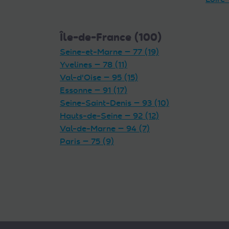
Île-de-France (100)
Seine-et-Marne — 77 (19)
Yvelines — 78 (11)
Val-d'Oise — 95 (15)
Essonne — 91 (17)
Seine-Saint-Denis — 93 (10)
Hauts-de-Seine — 92 (12)
Val-de-Marne — 94 (7)
Paris — 75 (9)