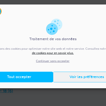
Traitement de vos données
sons des cookies pour optimiser notre site web et notre service. Consultez not
de cookies pour en savoir plus.
re-Val de Loire (92)
Pays de la Loire (20
— 36 (13)
Vendée — 85 (98)
Continuer sans accepter
 — 45 (18)
Maine-et-Loire — 49 (38)
et-Loir — 28 (23)
Mayenne — 53 (14)
Tout accepter
Voir les préférences
t-Cher — 41 (14)
Loire-Atlantique — 44 (38)
et-Loire — 37 (18)
Sarthe — 72 (17)
— 18 (6)