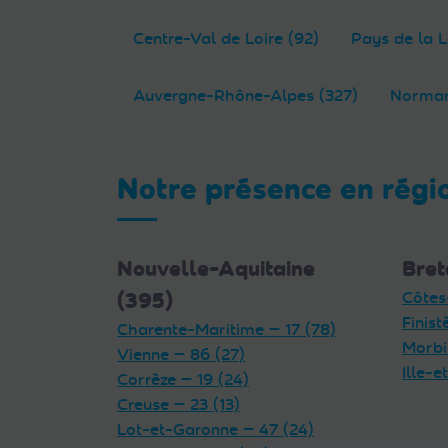
Centre-Val de Loire (92)
Pays de la L
Auvergne-Rhône-Alpes (327)
Norman
Notre présence en régi
Nouvelle-Aquitaine
Bret
(395)
Côtes
Finist
Charente-Maritime — 17 (78)
Morbi
Vienne — 86 (27)
Ille-e
Corrèze — 19 (24)
Creuse — 23 (13)
Lot-et-Garonne — 47 (24)