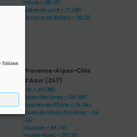
Nièvre — 58 (10)
Saône-et-Loire — 71 (28)
Territoire de Belfort — 90 (5)
re
Politique
5)
Provence-Alpes-Côte
d'Azur (247)
Var — 83 (88)
Alpes-Maritimes — 06 (68)
Bouches-du-Rhône — 13 (34)
Alpes-de-Haute-Provence — 04
(24)
Vaucluse — 84 (18)
Hautes-Alpes — 05 (15)