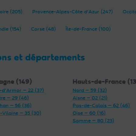
oire (205)
Provence-Alpes-Côte d'Azur (247)
Occit
die (154)
Corse (48)
Île-de-France (100)
ons et départements
agne (149)
Hauts-de-France (1
-d'Armor — 22 (37)
Nord — 59 (32)
ère — 29 (46)
Aisne — 02 (21)
han — 56 (36)
Pas-de-Calais — 62 (46)
t-Vilaine — 35 (30)
Oise — 60 (16)
Somme — 80 (23)