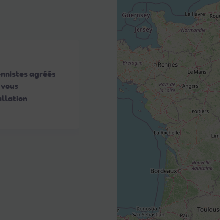
ennistes agréés
 vous
llation