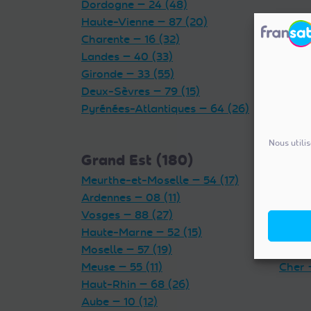
Dordogne — 24 (48)
Haute-Vienne — 87 (20)
Charente — 16 (32)
Landes — 40 (33)
Gironde — 33 (55)
Deux-Sèvres — 79 (15)
Pyrénées-Atlantiques — 64 (26)
Nous utili
Grand Est (180)
Cent
Meurthe-et-Moselle — 54 (17)
Indre 
Ardennes — 08 (11)
Loiret
Vosges — 88 (27)
Eure-
Haute-Marne — 52 (15)
Loir-e
Moselle — 57 (19)
Indre-
Meuse — 55 (11)
Cher 
Haut-Rhin — 68 (26)
Aube — 10 (12)