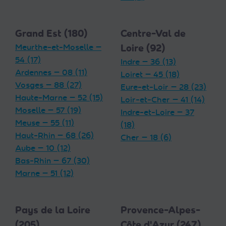
Grand Est (180)
Centre-Val de
Meurthe-et-Moselle —
Loire (92)
54 (17)
Indre — 36 (13)
Ardennes — 08 (11)
Loiret — 45 (18)
Vosges — 88 (27)
Eure-et-Loir — 28 (23)
Haute-Marne — 52 (15)
Loir-et-Cher — 41 (14)
Moselle — 57 (19)
Indre-et-Loire — 37
Meuse — 55 (11)
(18)
Haut-Rhin — 68 (26)
Cher — 18 (6)
Aube — 10 (12)
Bas-Rhin — 67 (30)
Marne — 51 (12)
Pays de la Loire
Provence-Alpes-
(205)
Côte d'Azur (247)