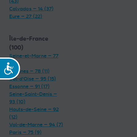
(43)
Calvados — 14 (37)
Eure — 27 (22)
Île-de-France
(100)
Seine-et-Marne — 77
(19)
Accessibilité
Yvelines — 78 (11)
Val-d'Oise — 95 (15)
Essonne — 91 (17)
Seine-Saint-Denis —
93 (10)
Hauts-de-Seine — 92
(12)
Val-de-Marne — 94 (7)
Paris — 75 (9)