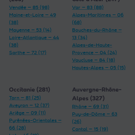
Vendée — 85 (98)
Var — 83 (88)
Maine-et-Loire — 49
Alpes-Maritimes — 06
(38)
(68)
Mayenne — 53 (14)
Bouches-du-Rhône —
Loire-Atlantique — 44
13 (34)
(38)
Alpes-de-Haute-
Sarthe — 72 (17)
Provence — 04 (24)
Vaucluse — 84 (18)
Hautes-Alpes — 05 (15)
Occitanie (281)
Auvergne-Rhône-
Tarn — 81 (25)
Alpes (327)
Aveyron — 12 (37)
Rhône — 69 (31)
Ariège — 09 (11)
Puy-de-Dôme — 63
Pyrénées-Orientales —
(26)
66 (28)
Cantal — 15 (19)