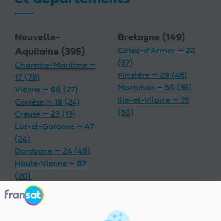
Nouvelle-
Bretagne (149)
Aquitaine (395)
Côtes-d'Armor — 22
(37)
Charente-Maritime —
Finistère — 29 (46)
17 (78)
Morbihan — 56 (36)
Vienne — 86 (27)
Ille-et-Vilaine — 35
Corrèze — 19 (24)
(30)
Creuse — 23 (13)
Lot-et-Garonne — 47
(24)
Dordogne — 24 (48)
Haute-Vienne — 87
(20)
Charente — 16 (32)
Landes — 40 (33)
Gironde — 33 (55)