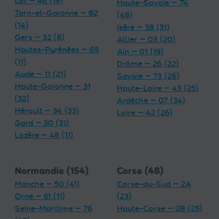
Lot — 46 (19)
Haute-Savoie — 74
Tarn-et-Garonne — 82
(48)
(14)
Isère — 38 (31)
Gers — 32 (8)
Allier — 03 (20)
Hautes-Pyrénées — 65
Ain — 01 (19)
(11)
Drôme — 26 (22)
Aude — 11 (21)
Savoie — 73 (26)
Haute-Garonne — 31
Haute-Loire — 43 (25)
(32)
Ardèche — 07 (34)
Hérault — 34 (33)
Loire — 42 (26)
Gard — 30 (31)
Lozère — 48 (11)
Normandie (154)
Corse (48)
Manche — 50 (41)
Corse-du-Sud — 2A
Orne — 61 (11)
(23)
Seine-Maritime — 76
Haute-Corse — 2B (25)