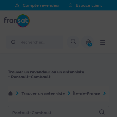
Veuillez
person_search
person
Compte revendeur
Espace client
noter
Fransat
:
Ce
site
Web
Rechercher
Afficher la re
comprend
0
un
Mon panier
système
d'accessibilité.
Trouver un revendeur ou un antenniste
- Pontault-Combault
Trouver un antenniste
Île-de-France
Sei