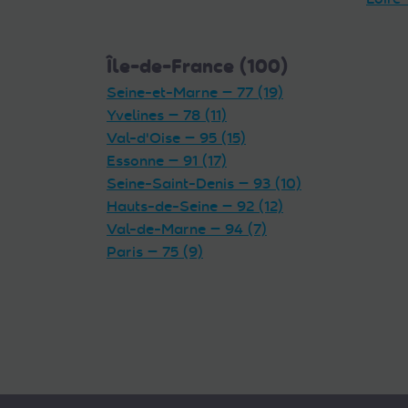
Île-de-France (100)
Seine-et-Marne — 77 (19)
Yvelines — 78 (11)
Val-d'Oise — 95 (15)
Essonne — 91 (17)
Seine-Saint-Denis — 93 (10)
Hauts-de-Seine — 92 (12)
Val-de-Marne — 94 (7)
Paris — 75 (9)