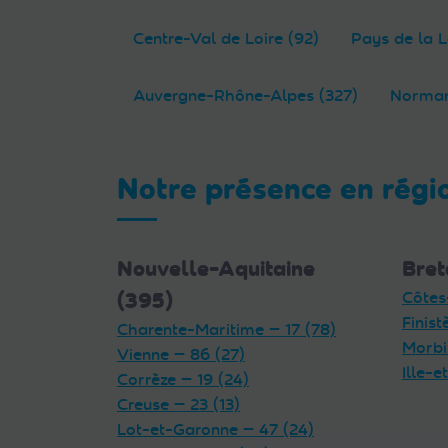
Centre-Val de Loire (92)
Pays de la L
Auvergne-Rhône-Alpes (327)
Norman
Notre présence en régi
Nouvelle-Aquitaine
Bret
(395)
Côtes
Finist
Charente-Maritime — 17 (78)
Morbi
Vienne — 86 (27)
Ille-e
Corrèze — 19 (24)
Creuse — 23 (13)
Lot-et-Garonne — 47 (24)