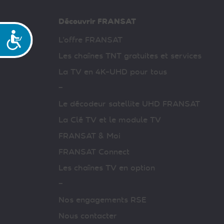
Découvrir FRANSAT
Accessibilité
L’offre FRANSAT
Les chaînes TNT gratuites et services
La TV en 4K-UHD pour tous
–
Le décodeur satellite UHD FRANSAT
La Clé TV et le module TV
FRANSAT & Moi
FRANSAT Connect
Les chaînes TV en option
–
Nos engagements RSE
Nous contacter