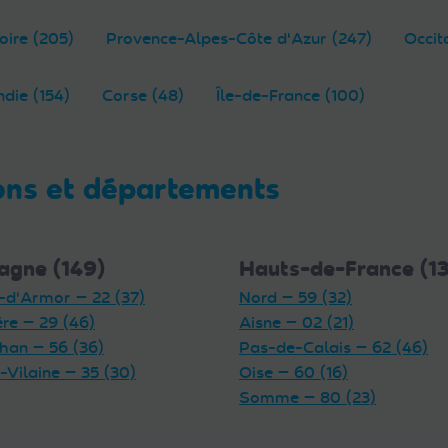
oire (205)
Provence-Alpes-Côte d'Azur (247)
Occit
die (154)
Corse (48)
Île-de-France (100)
ons et départements
agne (149)
Hauts-de-France (1
-d'Armor — 22 (37)
Nord — 59 (32)
ère — 29 (46)
Aisne — 02 (21)
han — 56 (36)
Pas-de-Calais — 62 (46)
t-Vilaine — 35 (30)
Oise — 60 (16)
Somme — 80 (23)