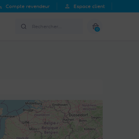
search
person
Compte revendeur
Espace client
Rechercher
0
Mon panier