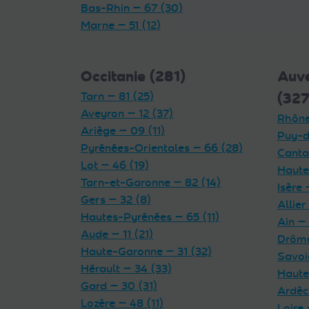
Bas-Rhin — 67 (30)
Marne — 51 (12)
Occitanie (281)
Auv
Tarn — 81 (25)
(327
Aveyron — 12 (37)
Rhône
Ariège — 09 (11)
Puy-d
Pyrénées-Orientales — 66 (28)
Cantal
Lot — 46 (19)
Haute
Tarn-et-Garonne — 82 (14)
Isère 
Gers — 32 (8)
Allier
Hautes-Pyrénées — 65 (11)
Ain — 
Aude — 11 (21)
Drôme
Haute-Garonne — 31 (32)
Savoi
Hérault — 34 (33)
Haute
Gard — 30 (31)
Ardèc
Lozère — 48 (11)
Loire 