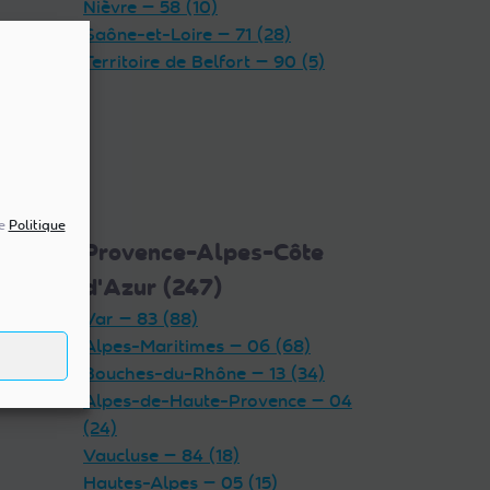
Nièvre — 58 (10)
Saône-et-Loire — 71 (28)
Territoire de Belfort — 90 (5)
re
Politique
5)
Provence-Alpes-Côte
d'Azur (247)
Var — 83 (88)
Alpes-Maritimes — 06 (68)
Bouches-du-Rhône — 13 (34)
Alpes-de-Haute-Provence — 04
(24)
Vaucluse — 84 (18)
Hautes-Alpes — 05 (15)