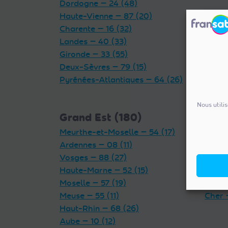
Dordogne — 24 (48)
Haute-Vienne — 87 (20)
Charente — 16 (32)
Landes — 40 (33)
Gironde — 33 (55)
Deux-Sèvres — 79 (15)
Pyrénées-Atlantiques — 64 (26)
Nous utili
Grand Est (180)
Cent
Meurthe-et-Moselle — 54 (17)
Indre 
Ardennes — 08 (11)
Loiret
Vosges — 88 (27)
Eure-
Haute-Marne — 52 (15)
Loir-e
Moselle — 57 (19)
Indre-
Meuse — 55 (11)
Cher 
Haut-Rhin — 68 (26)
Aube — 10 (12)