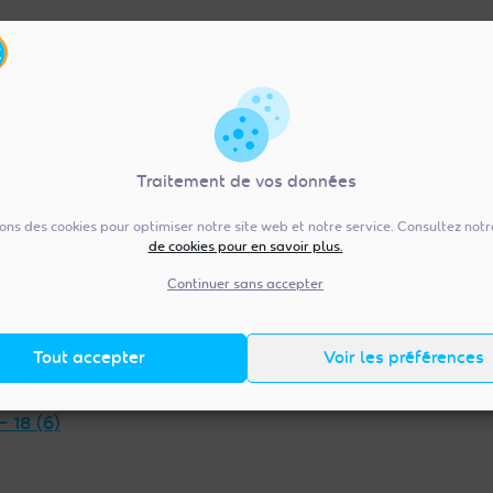
Traitement de vos données
sons des cookies pour optimiser notre site web et notre service. Consultez not
de cookies pour en savoir plus.
re-Val de Loire (92)
Pays de la Loire (20
— 36 (13)
Vendée — 85 (98)
Continuer sans accepter
 — 45 (18)
Maine-et-Loire — 49 (38)
et-Loir — 28 (23)
Mayenne — 53 (14)
Tout accepter
Voir les préférences
t-Cher — 41 (14)
Loire-Atlantique — 44 (38)
et-Loire — 37 (18)
Sarthe — 72 (17)
— 18 (6)