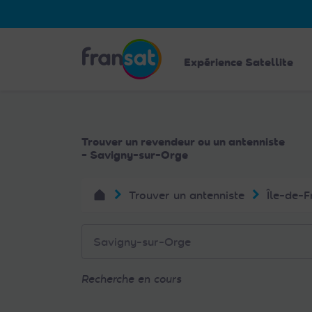
Veuillez
noter
:
Fransat
Ce
Expérience Satellite
site
Web
comprend
un
Trouver un revendeur ou un antenniste
système
- Savigny-sur-Orge
d'accessibilité.
Appuyez
Trouver un antenniste
Île-de-F
sur
Ctrl-
F11
pour
adapter
Recherche en cours
le
site