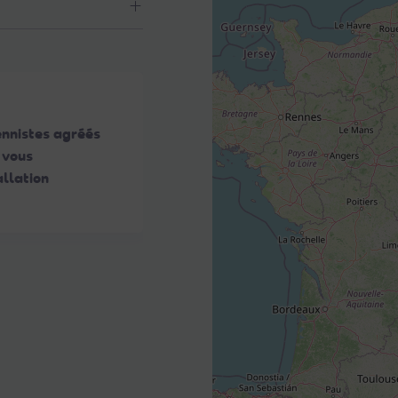
ennistes agréés
 vous
llation