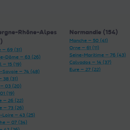
ergne-Rhône-Alpes
Normandie (154)
)
Manche — 50 (41)
Orne — 61 (11)
 — 69 (31)
Seine-Maritime — 76 (43)
e-Dôme — 63 (26)
Calvados — 14 (37)
 — 15 (19)
Eure — 27 (22)
-Savoie — 74 (48)
— 38 (31)
 — 03 (20)
01 (19)
 — 26 (22)
e — 73 (26)
-Loire — 43 (25)
he — 07 (34)
— 42 (26)