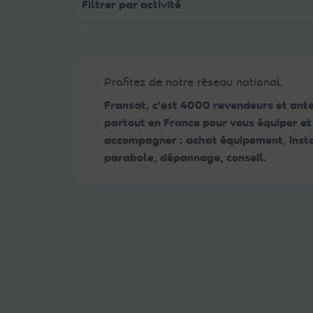
Filtrer par activité
Web
aux
malvoyants
qui
utilisent
Profitez de notre réseau national.
un
Fransat, c'est 4000 revendeurs et ant
lecteur
partout en France pour vous équiper et
d'écran ;
accompagner : achat équipement, insta
Appuyez
parabole, dépannage, conseil.
sur
Ctrl-
F10
pour
ouvrir
un
menu
d'accessibilité.