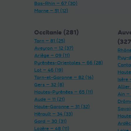
Bas-Rhin — 67 (30)
Marne — 51 (12)
Occitanie (281)
Auv
Tarn — 81 (25)
(327
Aveyron — 12 (37)
Rhône
Ariège — 09 (11)
Puy-d
Pyrénées-Orientales — 66 (28)
Cantal
Lot — 46 (19)
Haute
Tarn-et-Garonne — 82 (14)
Isère 
Gers — 32 (8)
Allier
Hautes-Pyrénées — 65 (11)
Ain — 
Aude — 11 (21)
Drôme
Haute-Garonne — 31 (32)
Savoi
Hérault — 34 (33)
Haute
Gard — 30 (31)
Ardèc
Lozère — 48 (11)
Loire 