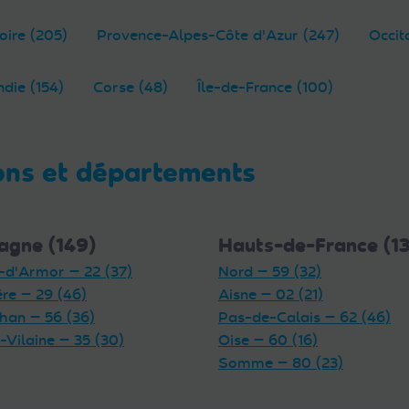
oire (205)
Provence-Alpes-Côte d'Azur (247)
Occit
die (154)
Corse (48)
Île-de-France (100)
ons et départements
agne (149)
Hauts-de-France (1
-d'Armor — 22 (37)
Nord — 59 (32)
ère — 29 (46)
Aisne — 02 (21)
han — 56 (36)
Pas-de-Calais — 62 (46)
t-Vilaine — 35 (30)
Oise — 60 (16)
Somme — 80 (23)