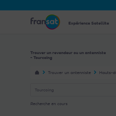
Veuillez
noter
:
Fransat
Ce
Expérience Satellite
site
Web
comprend
un
Trouver un revendeur ou un antenniste
système
- Tourcoing
d'accessibilité.
Appuyez
Trouver un antenniste
Hauts-d
sur
Ctrl-
F11
pour
adapter
Recherche en cours
le
site