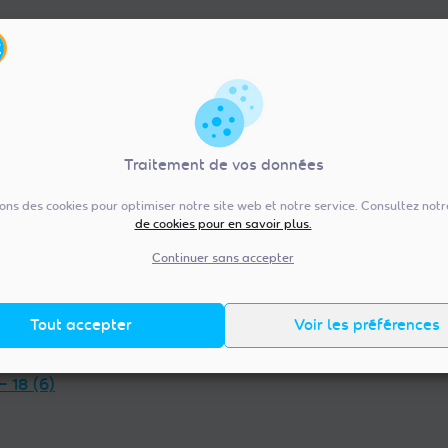
Traitement de vos données
sons des cookies pour optimiser notre site web et notre service. Consultez not
de cookies pour en savoir plus.
re-Val de Loire (92)
Pays de la Loire (20
— 36 (13)
Vendée — 85 (98)
Continuer sans accepter
 — 45 (18)
Maine-et-Loire — 49 (38)
et-Loir — 28 (23)
Mayenne — 53 (14)
Tout accepter
Voir les préférences
t-Cher — 41 (14)
Loire-Atlantique — 44 (38)
et-Loire — 37 (18)
Sarthe — 72 (17)
— 18 (6)