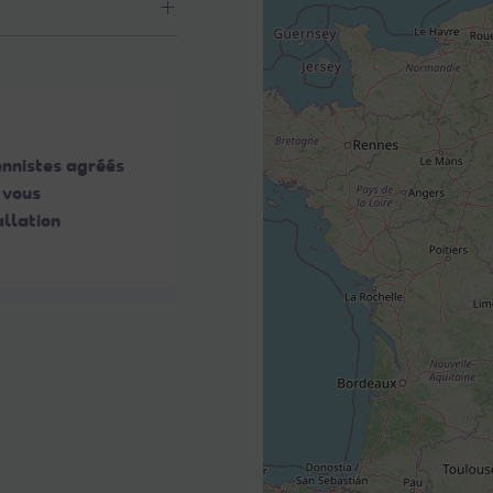
ennistes agréés
 vous
llation