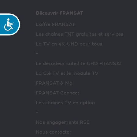
Découvrir FRANSAT
Accessibilité
L’offre FRANSAT
Les chaînes TNT gratuites et services
La TV en 4K-UHD pour tous
–
Le décodeur satellite UHD FRANSAT
La Clé TV et le module TV
FRANSAT & Moi
FRANSAT Connect
Les chaînes TV en option
–
Nos engagements RSE
Nous contacter