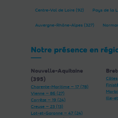
Centre-Val de Loire (92)
Pays de la L
Auvergne-Rhône-Alpes (327)
Norman
Notre présence en régi
Nouvelle-Aquitaine
Bret
(395)
Côtes
Finist
Charente-Maritime — 17 (78)
Morbi
Vienne — 86 (27)
Ille-e
Corrèze — 19 (24)
Creuse — 23 (13)
Lot-et-Garonne — 47 (24)