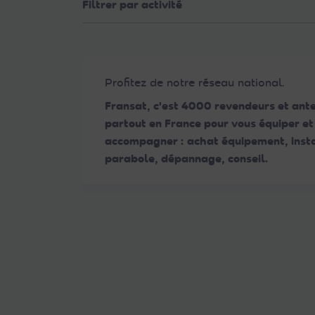
Filtrer par activité
Web
aux
malvoyants
qui
utilisent
Profitez de notre réseau national.
un
Fransat, c'est 4000 revendeurs et ant
lecteur
partout en France pour vous équiper et
d'écran ;
accompagner : achat équipement, insta
Appuyez
parabole, dépannage, conseil.
sur
Ctrl-
F10
pour
ouvrir
un
menu
d'accessibilité.