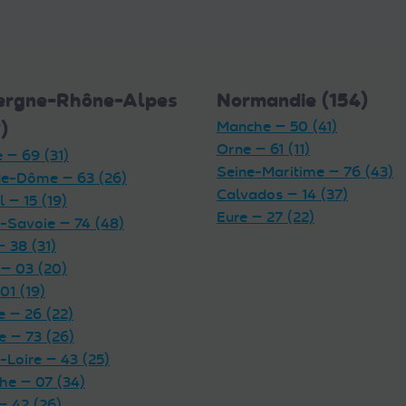
ergne-Rhône-Alpes
Normandie (154)
)
Manche — 50 (41)
Orne — 61 (11)
 — 69 (31)
Seine-Maritime — 76 (43)
e-Dôme — 63 (26)
Calvados — 14 (37)
 — 15 (19)
Eure — 27 (22)
-Savoie — 74 (48)
— 38 (31)
 — 03 (20)
01 (19)
 — 26 (22)
e — 73 (26)
-Loire — 43 (25)
he — 07 (34)
— 42 (26)