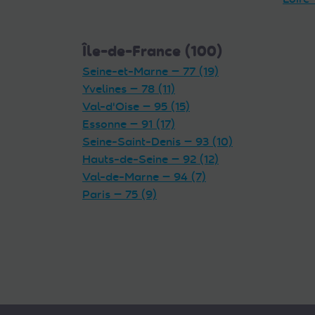
Île-de-France (100)
Seine-et-Marne — 77 (19)
Yvelines — 78 (11)
Val-d'Oise — 95 (15)
Essonne — 91 (17)
Seine-Saint-Denis — 93 (10)
Hauts-de-Seine — 92 (12)
Val-de-Marne — 94 (7)
Paris — 75 (9)