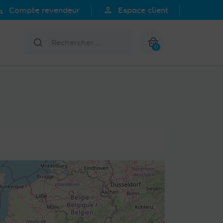
search
person
Compte revendeur
Espace client
Rechercher
0
Mon panier