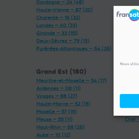
Dordogne — 24 (48)
Haute-Vienne — 87 (20)
Charente — 16 (32)
Landes — 40 (33)
Gironde — 33 (55)
Deux-Sèvres — 79 (15)
Pyrénées-Atlantiques — 64 (26)
Nous utili
Grand Est (180)
Cent
Meurthe-et-Moselle — 54 (17)
Indre 
Ardennes — 08 (11)
Loiret
Vosges — 88 (27)
Eure-
Haute-Marne — 52 (15)
Loir-e
Moselle — 57 (19)
Indre-
Meuse — 55 (11)
Cher 
Haut-Rhin — 68 (26)
Aube — 10 (12)