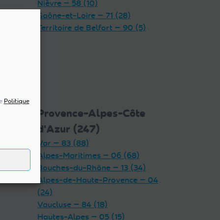
Nièvre — 58 (10)
Saône-et-Loire — 71 (28)
Territoire de Belfort — 90 (5)
re
Politique
5)
Provence-Alpes-Côte
d'Azur (247)
Var — 83 (88)
Alpes-Maritimes — 06 (68)
Bouches-du-Rhône — 13 (34)
Alpes-de-Haute-Provence — 04
(24)
Vaucluse — 84 (18)
Hautes-Alpes — 05 (15)