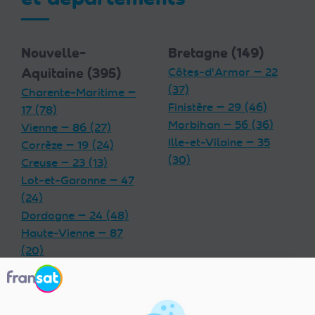
Nouvelle-
Bretagne (149)
Aquitaine (395)
Côtes-d'Armor — 22
(37)
Charente-Maritime —
Finistère — 29 (46)
17 (78)
Morbihan — 56 (36)
Vienne — 86 (27)
Ille-et-Vilaine — 35
Corrèze — 19 (24)
(30)
Creuse — 23 (13)
Lot-et-Garonne — 47
(24)
Dordogne — 24 (48)
Haute-Vienne — 87
(20)
Charente — 16 (32)
Landes — 40 (33)
Gironde — 33 (55)