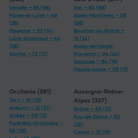
Vendée — 85 (98)
Var — 83 (88)
Maine-et-Loire — 49
Alpes-Maritimes — 06
(38)
(68)
Mayenne — 53 (14)
Bouches-du-Rhône —
Loire-Atlantique — 44
13 (34)
(38)
Alpes-de-Haute-
Sarthe — 72 (17)
Provence — 04 (24)
Vaucluse — 84 (18)
Hautes-Alpes — 05 (15)
Occitanie (281)
Auvergne-Rhône-
Tarn — 81 (25)
Alpes (327)
Aveyron — 12 (37)
Rhône — 69 (31)
Ariège — 09 (11)
Puy-de-Dôme — 63
Pyrénées-Orientales —
(26)
66 (28)
Cantal — 15 (19)