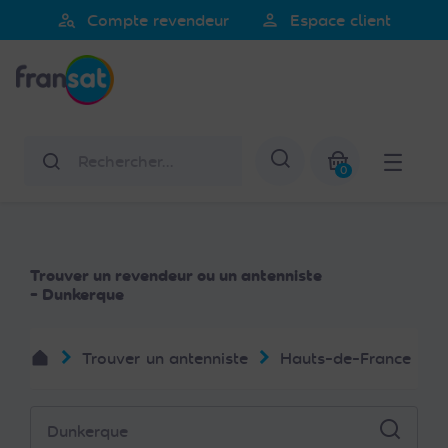
Veuillez
person_search
person
Compte revendeur
Espace client
noter
Fransat
:
Ce
site
Web
Rechercher
Afficher la re
comprend
0
un
Mon panier
système
d'accessibilité.
Trouver un revendeur ou un antenniste
- Dunkerque
Trouver un antenniste
Hauts-de-France