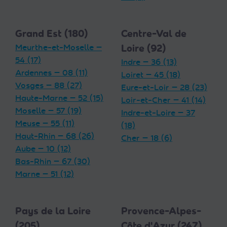
Grand Est (180)
Centre-Val de
Meurthe-et-Moselle —
Loire (92)
54 (17)
Indre — 36 (13)
Ardennes — 08 (11)
Loiret — 45 (18)
Vosges — 88 (27)
Eure-et-Loir — 28 (23)
Haute-Marne — 52 (15)
Loir-et-Cher — 41 (14)
Moselle — 57 (19)
Indre-et-Loire — 37
Meuse — 55 (11)
(18)
Haut-Rhin — 68 (26)
Cher — 18 (6)
Aube — 10 (12)
Bas-Rhin — 67 (30)
Marne — 51 (12)
Pays de la Loire
Provence-Alpes-
(205)
Côte d'Azur (247)