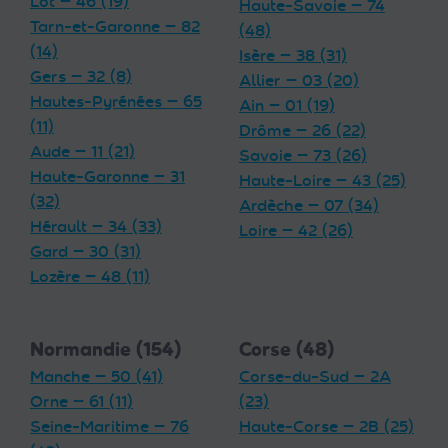
Lot — 46 (19)
Haute-Savoie — 74
Tarn-et-Garonne — 82
(48)
(14)
Isère — 38 (31)
Gers — 32 (8)
Allier — 03 (20)
Hautes-Pyrénées — 65
Ain — 01 (19)
(11)
Drôme — 26 (22)
Aude — 11 (21)
Savoie — 73 (26)
Haute-Garonne — 31
Haute-Loire — 43 (25)
(32)
Ardèche — 07 (34)
Hérault — 34 (33)
Loire — 42 (26)
Gard — 30 (31)
Lozère — 48 (11)
Normandie (154)
Corse (48)
Manche — 50 (41)
Corse-du-Sud — 2A
Orne — 61 (11)
(23)
Seine-Maritime — 76
Haute-Corse — 2B (25)