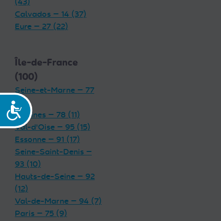
(43)
Calvados — 14 (37)
Eure — 27 (22)
Île-de-France
(100)
Seine-et-Marne — 77
(19)
Accessibilité
Yvelines — 78 (11)
Val-d'Oise — 95 (15)
Essonne — 91 (17)
Seine-Saint-Denis —
93 (10)
Hauts-de-Seine — 92
(12)
Val-de-Marne — 94 (7)
Paris — 75 (9)