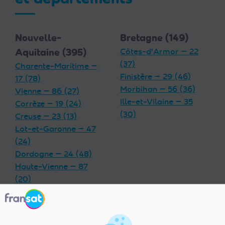
Nouvelle-
Bretagne (149)
Aquitaine (395)
Côtes-d'Armor — 22
(37)
Charente-Maritime —
Finistère — 29 (46)
17 (78)
Morbihan — 56 (36)
Vienne — 86 (27)
Ille-et-Vilaine — 35
Corrèze — 19 (24)
(30)
Creuse — 23 (13)
Lot-et-Garonne — 47
(24)
Dordogne — 24 (48)
Haute-Vienne — 87
(20)
Charente — 16 (32)
Landes — 40 (33)
Gironde — 33 (55)