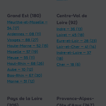
Grand Est (180)
Centre-Val de
Meurthe-et-Moselle —
Loire (92)
54 (17)
Indre — 36 (13)
Ardennes — 08 (11)
Loiret — 45 (18)
Vosges — 88 (27)
Eure-et-Loir — 28 (23)
Haute-Marne — 52 (15)
Loir-et-Cher — 41 (14)
Moselle — 57 (19)
Indre-et-Loire — 37
Meuse — 55 (11)
(18)
Haut-Rhin — 68 (26)
Cher — 18 (6)
Aube — 10 (12)
Bas-Rhin — 67 (30)
Marne — 51 (12)
Pays de la Loire
Provence-Alpes-
(205)
Côte d'Azur (247)