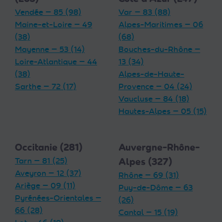
Vendée — 85 (98)
Var — 83 (88)
Maine-et-Loire — 49
Alpes-Maritimes — 06
(38)
(68)
Mayenne — 53 (14)
Bouches-du-Rhône —
Loire-Atlantique — 44
13 (34)
(38)
Alpes-de-Haute-
Sarthe — 72 (17)
Provence — 04 (24)
Vaucluse — 84 (18)
Hautes-Alpes — 05 (15)
Occitanie (281)
Auvergne-Rhône-
Tarn — 81 (25)
Alpes (327)
Aveyron — 12 (37)
Rhône — 69 (31)
Ariège — 09 (11)
Puy-de-Dôme — 63
Pyrénées-Orientales —
(26)
66 (28)
Cantal — 15 (19)