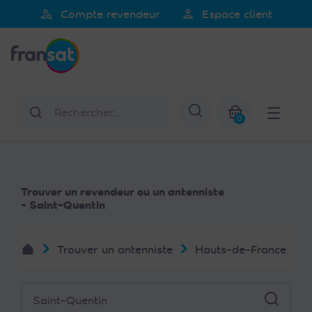
Veuillez
person_search
person
Compte revendeur
Espace client
noter
Fransat
:
Ce
site
Web
Rechercher
Afficher la re
comprend
0
un
Mon panier
système
d'accessibilité.
Trouver un revendeur ou un antenniste
- Saint-Quentin
Trouver un antenniste
Hauts-de-France