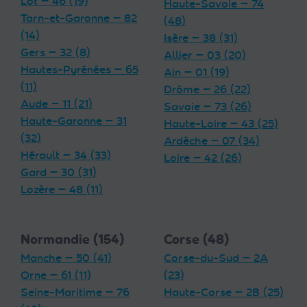
Lot — 46 (19)
Haute-Savoie — 74
Tarn-et-Garonne — 82
(48)
(14)
Isère — 38 (31)
Gers — 32 (8)
Allier — 03 (20)
Hautes-Pyrénées — 65
Ain — 01 (19)
(11)
Drôme — 26 (22)
Aude — 11 (21)
Savoie — 73 (26)
Haute-Garonne — 31
Haute-Loire — 43 (25)
(32)
Ardèche — 07 (34)
Hérault — 34 (33)
Loire — 42 (26)
Gard — 30 (31)
Lozère — 48 (11)
Normandie (154)
Corse (48)
Manche — 50 (41)
Corse-du-Sud — 2A
Orne — 61 (11)
(23)
Seine-Maritime — 76
Haute-Corse — 2B (25)