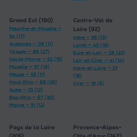
Grand Est (180)
Centre-Val de
Meurthe-et-Moselle —
Loire (92)
54 (17)
Indre — 36 (13)
Ardennes — 08 (11)
Loiret — 45 (18)
Vosges — 88 (27)
Eure-et-Loir — 28 (23)
Haute-Marne — 52 (15)
Loir-et-Cher — 41 (14)
Moselle — 57 (19)
Indre-et-Loire — 37
Meuse — 55 (11)
(18)
Haut-Rhin — 68 (26)
Cher — 18 (6)
Aube — 10 (12)
Bas-Rhin — 67 (30)
Marne — 51 (12)
Pays de la Loire
Provence-Alpes-
(205)
Côte d'Azur (247)