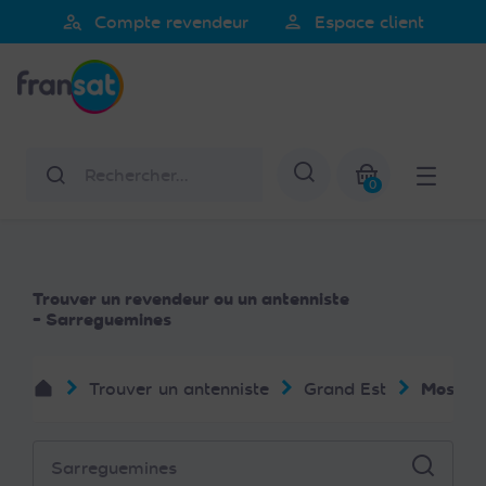
Veuillez
person_search
person
Compte revendeur
Espace client
noter
Fransat
:
Ce
site
Web
Rechercher
Afficher la re
comprend
0
un
Mon panier
système
d'accessibilité.
Trouver un revendeur ou un antenniste
- Sarreguemines
Trouver un antenniste
Grand Est
Mosell