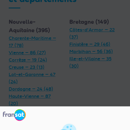
Nouvelle-
Bretagne (149)
Aquitaine (395)
Côtes-d'Armor — 22
(37)
Charente-Maritime —
Finistère — 29 (46)
17 (78)
Morbihan — 56 (36)
Vienne — 86 (27)
Ille-et-Vilaine — 35
Corrèze — 19 (24)
(30)
Creuse — 23 (13)
Lot-et-Garonne — 47
(24)
Dordogne — 24 (48)
Haute-Vienne — 87
(20)
Charente — 16 (32)
Landes — 40 (33)
Gironde — 33 (55)