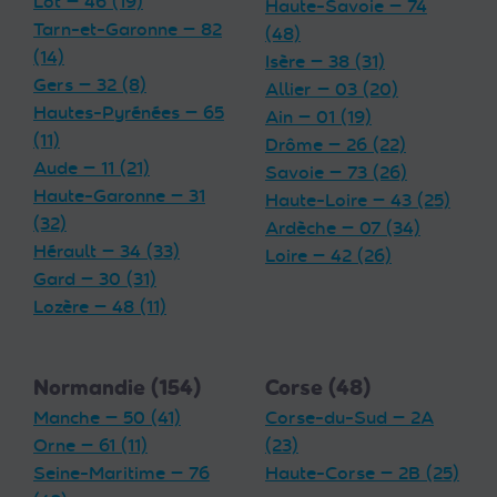
Lot — 46 (19)
Haute-Savoie — 74
Tarn-et-Garonne — 82
(48)
(14)
Isère — 38 (31)
Gers — 32 (8)
Allier — 03 (20)
Hautes-Pyrénées — 65
Ain — 01 (19)
(11)
Drôme — 26 (22)
Aude — 11 (21)
Savoie — 73 (26)
Haute-Garonne — 31
Haute-Loire — 43 (25)
(32)
Ardèche — 07 (34)
Hérault — 34 (33)
Loire — 42 (26)
Gard — 30 (31)
Lozère — 48 (11)
Normandie (154)
Corse (48)
Manche — 50 (41)
Corse-du-Sud — 2A
Orne — 61 (11)
(23)
Seine-Maritime — 76
Haute-Corse — 2B (25)