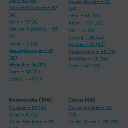
Lot — 46 (19)
Haute-Savoie — 74
Tarn-et-Garonne — 82
(48)
(14)
Isère — 38 (31)
Gers — 32 (8)
Allier — 03 (20)
Hautes-Pyrénées — 65
Ain — 01 (19)
(11)
Drôme — 26 (22)
Aude — 11 (21)
Savoie — 73 (26)
Haute-Garonne — 31
Haute-Loire — 43 (25)
(32)
Ardèche — 07 (34)
Hérault — 34 (33)
Loire — 42 (26)
Gard — 30 (31)
Lozère — 48 (11)
Normandie (154)
Corse (48)
Manche — 50 (41)
Corse-du-Sud — 2A
Orne — 61 (11)
(23)
Seine-Maritime — 76
Haute-Corse — 2B (25)