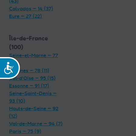
(43)
Calvados — 14 (37)
Eure — 27 (22)
Île-de-France
(100)
Seine-et-Marne — 77
(19)
Accessibilité
Yvelines — 78 (11)
Val-d'Oise — 95 (15)
Essonne — 91 (17)
Seine-Saint-Denis —
93 (10)
Hauts-de-Seine — 92
(12)
Val-de-Marne — 94 (7)
Paris — 75 (9)