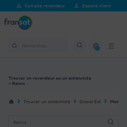
Veuillez
person_search
person
Compte revendeur
Espace client
noter
Fransat
:
Ce
site
Web
Rechercher
Afficher la re
comprend
0
un
Mon panier
système
d'accessibilité.
Trouver un revendeur ou un antenniste
- Reims
Trouver un antenniste
Grand Est
Marne