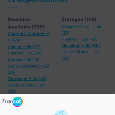
Nouvelle-
Bretagne (149)
Aquitaine (395)
Côtes-d'Armor — 22
(37)
Charente-Maritime —
Finistère — 29 (46)
17 (78)
Morbihan — 56 (36)
Vienne — 86 (27)
Ille-et-Vilaine — 35
Corrèze — 19 (24)
(30)
Creuse — 23 (13)
Lot-et-Garonne — 47
(24)
Dordogne — 24 (48)
Haute-Vienne — 87
(20)
Charente — 16 (32)
Landes — 40 (33)
Gironde — 33 (55)