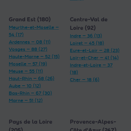
Grand Est (180)
Centre-Val de
Meurthe-et-Moselle —
Loire (92)
54 (17)
Indre — 36 (13)
Ardennes — 08 (11)
Loiret — 45 (18)
Vosges — 88 (27)
Eure-et-Loir — 28 (23)
Haute-Marne — 52 (15)
Loir-et-Cher — 41 (14)
Moselle — 57 (19)
Indre-et-Loire — 37
Meuse — 55 (11)
(18)
Haut-Rhin — 68 (26)
Cher — 18 (6)
Aube — 10 (12)
Bas-Rhin — 67 (30)
Marne — 51 (12)
Pays de la Loire
Provence-Alpes-
(205)
Côte d'Azur (247)