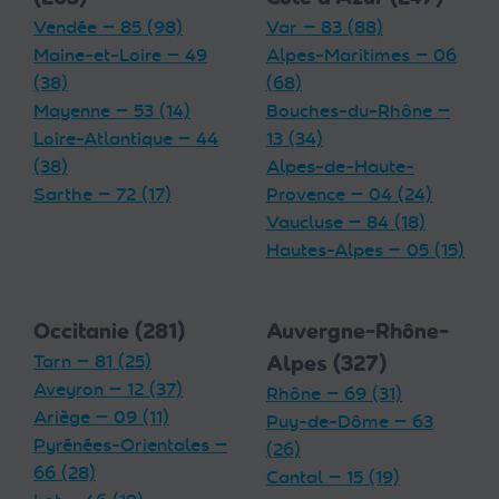
Vendée — 85 (98)
Var — 83 (88)
Maine-et-Loire — 49
Alpes-Maritimes — 06
(38)
(68)
Mayenne — 53 (14)
Bouches-du-Rhône —
Loire-Atlantique — 44
13 (34)
(38)
Alpes-de-Haute-
Sarthe — 72 (17)
Provence — 04 (24)
Vaucluse — 84 (18)
Hautes-Alpes — 05 (15)
Occitanie (281)
Auvergne-Rhône-
Tarn — 81 (25)
Alpes (327)
Aveyron — 12 (37)
Rhône — 69 (31)
Ariège — 09 (11)
Puy-de-Dôme — 63
Pyrénées-Orientales —
(26)
66 (28)
Cantal — 15 (19)